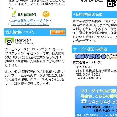
お支払い手数料はお客様にてご負担くだ
さいますよう、よろしくお願いいたしま
す。
>
三井住友銀行Ｗｅｂサイトへ
運送業者貨物賠償責任保険によ
>
イーバンクＷｅｂサイトへ
場合に最高300万円までのお客
家財をお守りできるように備え
す。運送業者貨物賠償責任保険
らないお荷物もございますので
い合わせ下さい。
ムービングエスはTRUSTeプライバシー・
プログラムのライセンシーです。個人情報
の取り扱いには万全の注意を払っており、
お客様に同意頂いた目的以外には利用いた
株式会社ムーバーズ
しません。
〒224-0062
神奈川県横浜市都筑区葛が谷14
また、個人情報保護のためお見積・お問い
TEL 045-948-5021
合せフォームからのデータ送信にはSSL暗
FAX 045-948-5022
号化通信を採用、グローバルサインによる
サーバ証明書も取得しています。