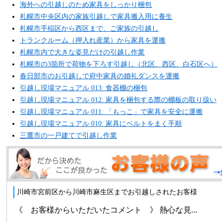
海外への引越しのため家具をしっかり梱包
札幌市中央区内の家族引越しで家具搬入用に養生
札幌市手稲区から西区まで、ご家族の引越し
トランクルーム（押入れ産業）から家具を運搬
札幌市内で大きな姿見だけの引越し作業
札幌市の3箇所で荷物を下ろす引越し（北区、西区、白石区へ）
春日部市のお引越しで府中家具の婚礼ダンスを運搬
引越し現場マニュアル 013: 食器棚の梱包
引越し現場マニュアル 012: 家具を梱包する際の棚板の取り扱い
引越し現場マニュアル 011: 「もっこ」で家具を安全に運搬
引越し現場マニュアル 010: 家具にベルトをまく手順
三鷹市の一戸建てで引越し作業