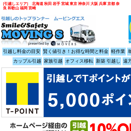
[引越しエリア] 北海道 秋田 岩手 宮城 東京 神奈川 大阪 兵庫 京都 奈
良 和歌山 福岡 宮崎
引越し料金の目安
賢く値引き！お得な時間と料金
軽作業
カップル引越
家族引越
オフィス移転
新築 引越し
遠