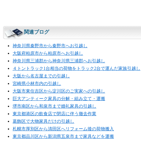
関連ブログ
神奈川県秦野市から秦野市へお引越し
大阪府柏原市から柏原市へお引越し
神奈川県三浦郡から神奈川県三浦郡へお引越し
４トントラック1台相当の荷物をトラック2台で運んだ家族引越し
大阪から名古屋までの引越し
宮崎県小林市内の引越し
大阪市東住吉区から淀川区のご実家への引越し
巨大アンティーク家具の分解・組み立て・運搬
堺市南区から和泉市まで婚礼家具の引越し
東京都港区の飲食店で閉店に伴う撤去作業
葛飾区で大物家具だけの引越し
札幌市厚別区から清田区へリフォーム後の荷物搬入
東京都品川区から新潟県五泉市まで家具などを運搬