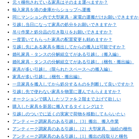
元々梱包されている家具はそのまま運べますか？
輸入家具を港の倉庫からショップへ運搬
同じマンション内で大型家具・家電の運搬だけお願いできますか
引越し当日になって家具の処分をお願いできますか？
吊り作業と処分品の引き取りをお願いできますか？
一度置いてもらった家具の配置変更も頼めますか？
引越し先にある家具を搬出してからの搬入は可能ですか？
婚礼家具・タンスの分解組立てがある引越し（搬入編）
婚礼家具・タンスの分解組立てがある引越し（梱包・搬出編）
家具が多い引越し（限られたスペースへの搬入編）
家具が多い引越し（梱包・搬出編）
一旦家具を搬入してから処分するものを判断して良いですか？
引越し先で使わない家具を物置に運んでもらえますか？
オークションで購入したソファを２階まで上げて欲しい
購入した家具を新居に搬入するタイミングは？
引越しのついでに近くの実家で荷物を移動してもらいたい
アンティーク調家具のある引越し［3］搬出、搬入作業
アンティーク調家具のある引越し［2］大型家具、油絵の梱包
アンティーク調家具のある引越し［1］搬出の段取りと梱包