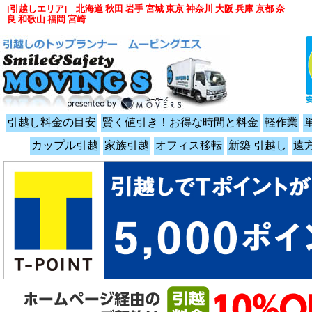
[引越しエリア] 北海道 秋田 岩手 宮城 東京 神奈川 大阪 兵庫 京都 奈
良 和歌山 福岡 宮崎
引越し料金の目安
賢く値引き！お得な時間と料金
軽作業
カップル引越
家族引越
オフィス移転
新築 引越し
遠