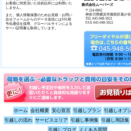
お客様に同意頂いた目的以外には利用いた
株式会社ムーバーズ
しません。
〒224-0062
神奈川県横浜市都筑区葛が谷14
また、個人情報保護のためお見積・お問い
TEL 045-948-5021
合せフォームからのデータ送信にはSSL暗
FAX 045-948-5022
号化通信を採用、グローバルサインによる
サーバ証明書も取得しています。
ホーム
会社概要
安心宣言
引越しプラン
引越しオプ
引越しの流れ
サービスエリア
引越し事例集
引越し用語集
引越しブログ
よくある質問