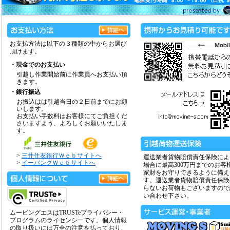
お支払方法は以下の３種類の中からお選び
頂けます。
・現金でのお支払い
引越し作業開始前に作業員へお支払い頂
きます。
・銀行振込
お振込はは引越当日の２日前までにお願
いします。
お支払い手数料はお客様にてご負担くだ
さいますよう、よろしくお願いいたしま
す。
>
三井住友銀行Ｗｅｂサイトへ
運送業者貨物賠償責任保険によ
>
イーバンクＷｅｂサイトへ
場合に最高300万円までのお客
家財をお守りできるように備え
す。運送業者貨物賠償責任保険
らないお荷物もございますので
い合わせ下さい。
ムービングエスはTRUSTeプライバシー・
プログラムのライセンシーです。個人情報
の取り扱いには万全の注意を払っており、