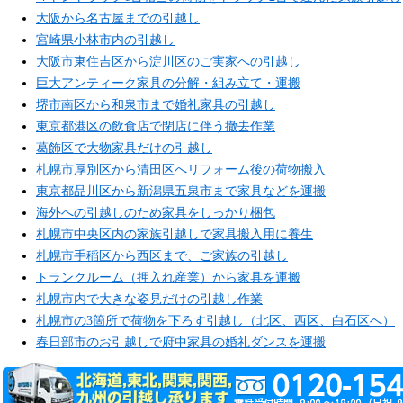
大阪から名古屋までの引越し
宮崎県小林市内の引越し
大阪市東住吉区から淀川区のご実家への引越し
巨大アンティーク家具の分解・組み立て・運搬
堺市南区から和泉市まで婚礼家具の引越し
東京都港区の飲食店で閉店に伴う撤去作業
葛飾区で大物家具だけの引越し
札幌市厚別区から清田区へリフォーム後の荷物搬入
東京都品川区から新潟県五泉市まで家具などを運搬
海外への引越しのため家具をしっかり梱包
札幌市中央区内の家族引越しで家具搬入用に養生
札幌市手稲区から西区まで、ご家族の引越し
トランクルーム（押入れ産業）から家具を運搬
札幌市内で大きな姿見だけの引越し作業
札幌市の3箇所で荷物を下ろす引越し（北区、西区、白石区へ）
春日部市のお引越しで府中家具の婚礼ダンスを運搬