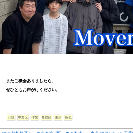
またご機会ありましたら、
ぜひともお声がけください。
23区
中野区
作業
杉並区
東京
梱包