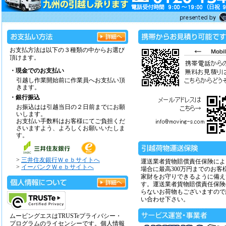
お支払方法は以下の３種類の中からお選び
頂けます。
・現金でのお支払い
引越し作業開始前に作業員へお支払い頂
きます。
・銀行振込
お振込はは引越当日の２日前までにお願
いします。
お支払い手数料はお客様にてご負担くだ
さいますよう、よろしくお願いいたしま
す。
>
三井住友銀行Ｗｅｂサイトへ
運送業者貨物賠償責任保険によ
>
イーバンクＷｅｂサイトへ
場合に最高300万円までのお客
家財をお守りできるように備え
す。運送業者貨物賠償責任保険
らないお荷物もございますので
い合わせ下さい。
ムービングエスはTRUSTeプライバシー・
プログラムのライセンシーです。個人情報