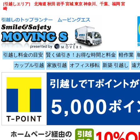
[引越しエリア] 北海道 秋田 岩手 宮城 東京 神奈川、千葉、福岡 宮
崎
引越し料金の目安
賢く値引き！お得な時間と料金
軽作業
カップル引越
家族引越
オフィス移転
新築 引越し
遠