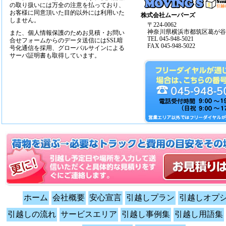
の取り扱いには万全の注意を払っており、
お客様に同意頂いた目的以外には利用いた
株式会社ムーバーズ
しません。
〒224-0062
神奈川県横浜市都筑区葛が谷14
また、個人情報保護のためお見積・お問い
TEL 045-948-5021
合せフォームからのデータ送信にはSSL暗
FAX 045-948-5022
号化通信を採用、グローバルサインによる
サーバ証明書も取得しています。
ホーム
会社概要
安心宣言
引越しプラン
引越しオプ
引越しの流れ
サービスエリア
引越し事例集
引越し用語集