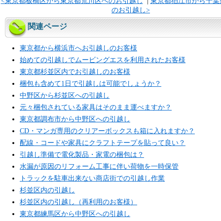
<東京都板橋区から東京都荒川区へのお引越し
|
東京都狛江市から千葉
のお引越し>
関連ページ
東京都から横浜市へお引越しのお客様
始めての引越しでムービングエスを利用されたお客様
東京都杉並区内でお引越しのお客様
梱包も含めて1日で引越しは可能でしょうか？
中野区から杉並区への引越し
元々梱包されている家具はそのまま運べますか？
東京都調布市から中野区への引越し
CD・マンガ専用のクリアーボックスも箱に入れますか？
配線・コードや家具にクラフトテープを貼って良い？
引越し準備で電化製品・家電の梱包は？
水漏が原因のリフォーム工事に伴い荷物を一時保管
トラックを駐車出来ない商店街での引越し作業
杉並区内の引越し
杉並区内の引越し（再利用のお客様）
東京都練馬区から中野区への引越し