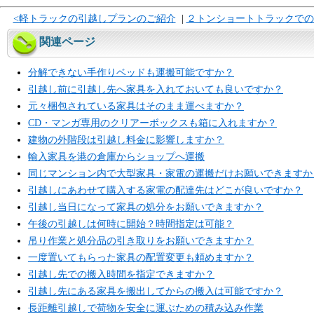
<軽トラックの引越しプランのご紹介
|
２トンショートトラックでの
関連ページ
分解できない手作りベッドも運搬可能ですか？
引越し前に引越し先へ家具を入れておいても良いですか？
元々梱包されている家具はそのまま運べますか？
CD・マンガ専用のクリアーボックスも箱に入れますか？
建物の外階段は引越し料金に影響しますか？
輸入家具を港の倉庫からショップへ運搬
同じマンション内で大型家具・家電の運搬だけお願いできますか
引越しにあわせて購入する家電の配達先はどこが良いですか？
引越し当日になって家具の処分をお願いできますか？
午後の引越しは何時に開始？時間指定は可能？
吊り作業と処分品の引き取りをお願いできますか？
一度置いてもらった家具の配置変更も頼めますか？
引越し先での搬入時間を指定できますか？
引越し先にある家具を搬出してからの搬入は可能ですか？
長距離引越しで荷物を安全に運ぶための積み込み作業