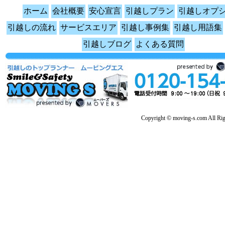
ホーム
会社概要
安心宣言
引越しプラン
引越しオプ
引越しの流れ
サービスエリア
引越し事例集
引越し用語集
引越しブログ
よくある質問
Copyright © moving-s.com All Rig