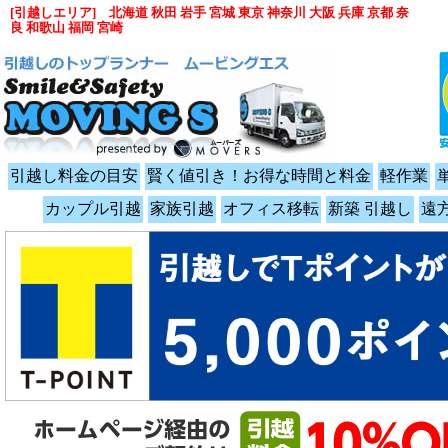
[引越しエリア] 北海道 秋田 岩手 宮城 東京 神奈川 大阪 兵庫 京都 奈
良 和歌山 福岡 宮崎
引越し料金の目安
賢く値引き！お得な時間と料金
軽作業
カップル引越
家族引越
オフィス移転
新築 引越し
遠