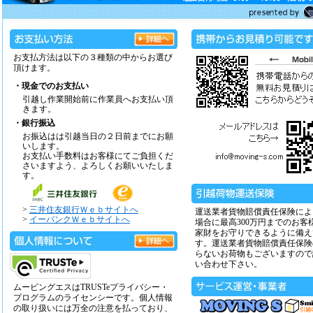
お支払方法は以下の３種類の中からお選び
頂けます。
・現金でのお支払い
引越し作業開始前に作業員へお支払い頂
きます。
・銀行振込
お振込はは引越当日の２日前までにお願
いします。
お支払い手数料はお客様にてご負担くだ
さいますよう、よろしくお願いいたしま
す。
>
三井住友銀行Ｗｅｂサイトへ
運送業者貨物賠償責任保険によ
>
イーバンクＷｅｂサイトへ
場合に最高300万円までのお客
家財をお守りできるように備え
す。運送業者貨物賠償責任保険
らないお荷物もございますので
い合わせ下さい。
ムービングエスはTRUSTeプライバシー・
プログラムのライセンシーです。個人情報
の取り扱いには万全の注意を払っており、