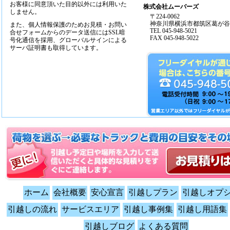
お客様に同意頂いた目的以外には利用いた
株式会社ムーバーズ
しません。
〒224-0062
神奈川県横浜市都筑区葛が谷14
また、個人情報保護のためお見積・お問い
TEL 045-948-5021
合せフォームからのデータ送信にはSSL暗
FAX 045-948-5022
号化通信を採用、グローバルサインによる
サーバ証明書も取得しています。
ホーム
会社概要
安心宣言
引越しプラン
引越しオプ
引越しの流れ
サービスエリア
引越し事例集
引越し用語集
引越しブログ
よくある質問