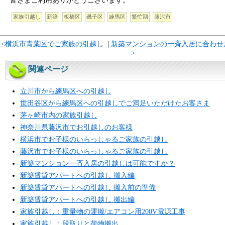
皆さまご利用ありがとうございます。
家族引越し
新築
板橋区
磯子区
練馬区
繁忙期
藤沢市
<横浜市青葉区でご家族の引越し
|
新築マンションの一斉入居に合わせ
>
関連ページ
立川市から練馬区への引越し
世田谷区から練馬区への引越しでご満足いただけたお客さま
茅ヶ崎市内の家族引越し
神奈川県藤沢市でお引越しのお客様
横浜市でお子様のいらっしゃるご家族の引越し
藤沢市でお子様のいらっしゃるご家族の引越し
新築マンション一斉入居の引越しは可能ですか？
新築賃貸アパートへの引越し 搬入編
新築賃貸アパートへの引越し 搬入前の準備
新築賃貸アパートへの引越し 搬出編
家族引越し：重量物の運搬/エアコン用200V電源工事
家族引越し：段取りと荷物搬出