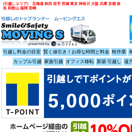
[引越しエリア] 北海道 秋田 岩手 宮城 東京 神奈川 大阪 兵庫 京都 奈
良 和歌山 福岡 宮崎
引越し料金の目安
賢く値引き！お得な時間と料金
軽作業
カップル引越
家族引越
オフィス移転
新築 引越し
遠