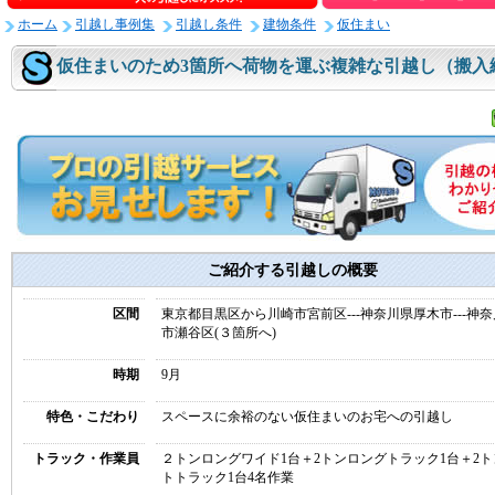
ホーム
引越し事例集
引越し条件
建物条件
仮住まい
仮住まいのため3箇所へ荷物を運ぶ複雑な引越し（搬入
ご紹介する引越しの概要
区間
東京都目黒区から川崎市宮前区---神奈川県厚木市---神
市瀬谷区(３箇所へ)
時期
9月
特色・こだわり
スペースに余裕のない仮住まいのお宅への引越し
トラック・作業員
２トンロングワイド1台＋2トンロングトラック1台＋2
トトラック1台4名作業