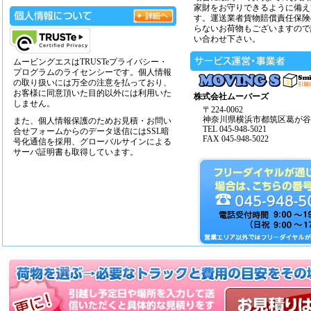
家財をお守りできるように備え
す。運送業者貨物賠償責任保険
らないお荷物もございますので
い合わせ下さい。
ムービングエスはTRUSTeプライバシー・
プログラムのライセンシーです。個人情報
の取り扱いには万全の注意を払っており、
お客様に同意頂いた目的以外には利用いた
株式会社ムーバーズ
しません。
〒224-0062
神奈川県横浜市都筑区葛が谷14
また、個人情報保護のためお見積・お問い
TEL 045-948-5021
合せフォームからのデータ送信にはSSL暗
FAX 045-948-5022
号化通信を採用、グローバルサインによる
サーバ証明書も取得しています。