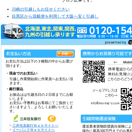
ブログ記事です。
川崎の引越しもお任せください
目黒区から混載便を利用して大阪へ安く引越し
お支払方法は以下の３種類の中からお選び
頂けます。
・現金でのお支払い
引越し作業開始前に作業員へお支払い頂
きます。
・銀行振込
お振込はは引越当日の２日前までにお願
いします。
お支払い手数料はお客様にてご負担くだ
さいますよう、よろしくお願いいたしま
す。
>
三井住友銀行Ｗｅｂサイトへ
運送業者貨物賠償責任保険によ
>
イーバンクＷｅｂサイトへ
場合に最高300万円までのお客