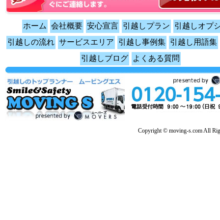
ホーム
会社概要
安心宣言
引越しプラン
引越しオプ
引越しの流れ
サービスエリア
引越し事例集
引越し用語集
引越しブログ
よくある質問
Copyright © moving-s.com All Rig