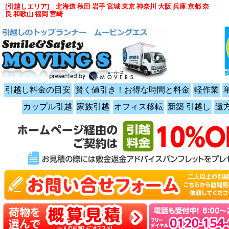
[引越しエリア] 北海道 秋田 岩手 宮城 東京 神奈川 大阪 兵庫 京都 奈
良 和歌山 福岡 宮崎
引越し料金の目安
賢く値引き！お得な時間と料金
軽作業
カップル引越
家族引越
オフィス移転
新築 引越し
遠