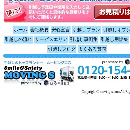
ホーム
会社概要
安心宣言
引越しプラン
引越しオプ
引越しの流れ
サービスエリア
引越し事例集
引越し用語集
引越しブログ
よくある質問
Copyright © moving-s.com All Rig