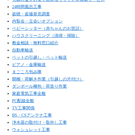
24時間風呂工事
盗聴・盗撮発見調査
内覧会・立会いオプション
ベビーシッター（赤ちゃんのお世話）
ハウスクリーニング（清掃・掃除）
敷金相談・無料窓口紹介
自動車輸送
ペットの引越し・ペット輸送
ピアノ・金庫輸送
まごころ包み隊
開梱・荷解き作業（引越しの片付け）
ダンボール梱包・荷造り作業
家庭電気工事全般
PC配線全般
TV工事関係
BS・CSアンテナ工事
浄水器の取付け・取外し工事
ウォシュレット工事