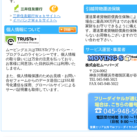
す。
>
三井住友銀行Ｗｅｂサイトへ
運送業者貨物賠償責任保険によ
>
イーバンクＷｅｂサイトへ
場合に最高300万円までのお客
家財をお守りできるように備え
す。運送業者貨物賠償責任保険
らないお荷物もございますので
い合わせ下さい。
ムービングエスはTRUSTeプライバシー・
プログラムのライセンシーです。個人情報
の取り扱いには万全の注意を払っており、
お客様に同意頂いた目的以外には利用いた
株式会社ムーバーズ
しません。
〒224-0062
神奈川県横浜市都筑区葛が谷14
また、個人情報保護のためお見積・お問い
TEL 045-948-5021
合せフォームからのデータ送信にはSSL暗
FAX 045-948-5022
号化通信を採用、グローバルサインによる
サーバ証明書も取得しています。