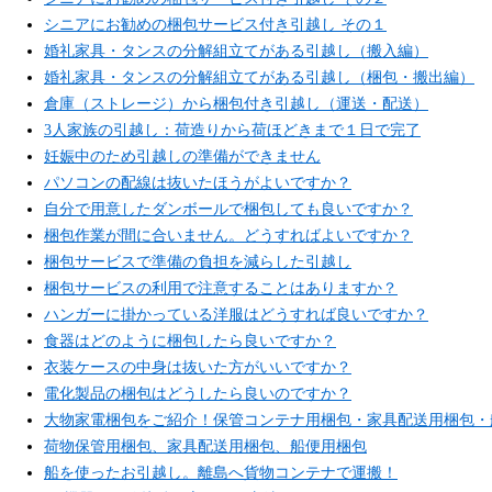
シニアにお勧めの梱包サービス付き引越し その１
婚礼家具・タンスの分解組立てがある引越し（搬入編）
婚礼家具・タンスの分解組立てがある引越し（梱包・搬出編）
倉庫（ストレージ）から梱包付き引越し（運送・配送）
3人家族の引越し：荷造りから荷ほどきまで１日で完了
妊娠中のため引越しの準備ができません
パソコンの配線は抜いたほうがよいですか？
自分で用意したダンボールで梱包しても良いですか？
梱包作業が間に合いません。どうすればよいですか？
梱包サービスで準備の負担を減らした引越し
梱包サービスの利用で注意することはありますか？
ハンガーに掛かっている洋服はどうすれば良いですか？
食器はどのように梱包したら良いですか？
衣装ケースの中身は抜いた方がいいですか？
電化製品の梱包はどうしたら良いのですか？
大物家電梱包をご紹介！保管コンテナ用梱包・家具配送用梱包・
荷物保管用梱包、家具配送用梱包、船便用梱包
船を使ったお引越し。離島へ貨物コンテナで運搬！