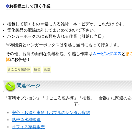
お客様にして頂く作業
梱包して頂くもの⇒箱に入る雑貨・本・ビデオ、これだけです。
電化製品の配線は外してまとめておいて下さい。
ハンガーボックスに衣類を入れる作業（引越し当日）
※布団袋とハンガーボックスは引越し当日にもって行きます。
その他、台所の面倒な食器梱包、引越し作業は
ムービングエス
と
ま
隊
にお任せ！
まごころ包み隊
梱包
食器
関連ページ
「有料オプション」「まごころ包み隊」「梱包」「食器」に関連のあ
す。
安心・お得な東急リバブルのレンタル収納
熱帯魚水槽輸送
オフィス家具販売