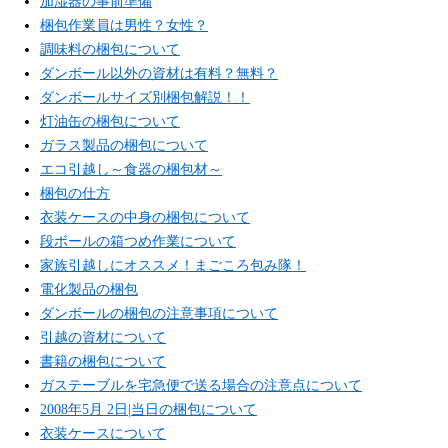
加湿器の事前準備
梱包作業員は男性？女性？
調味料の梱包について
ダンボール以外の資材は有料？無料？
ダンボールサイズ別梱包解説！！
灯油缶の梱包について
ガラス製品の梱包について
エコ引越し～食器の梱包材～
梱包の仕方
衣装ケースの中身の梱包について
段ボールの箱つめ作業について
家族引越しにオススメ！まごころ包み隊！
電化製品の梱包
ダンボールの梱包の注意事項について
引越の資材について
書籍の梱包について
ガステーブルを宅急便で送る場合の注意点について
2008年5月 2日|当日の梱包について
衣装ケースについて