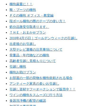
梱包厳重に！！
靴・ブーツの梱包
ＰＣの梱包 オフィス・教室編
段ボール梱包の際のテープの使い方！
処分品激安引取承ります。
ＴＨＥ・おまかせプラン
2010年4月15日｜ゴールデンウィークの引越し
出産後のお引越し
大型テレビ運搬の注意事項について
骨董品・年代物などの梱包
高齢者引越し見積もりについて
引越し梱包
梱包お助けプラン
お部屋の一部の荷物を梱包依頼される場合
アンティーク家具の多いお引越し
引越し資材ヤフーオークションで販売中！！
ワインの梱包をスムーズに行う方法
食器洗浄機の配管の確認