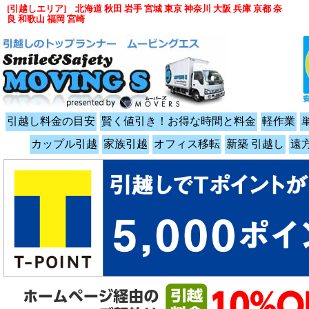
[引越しエリア] 北海道 秋田 岩手 宮城 東京 神奈川 大阪 兵庫 京都 奈
良 和歌山 福岡 宮崎
引越し料金の目安
賢く値引き！お得な時間と料金
軽作業
カップル引越
家族引越
オフィス移転
新築 引越し
遠