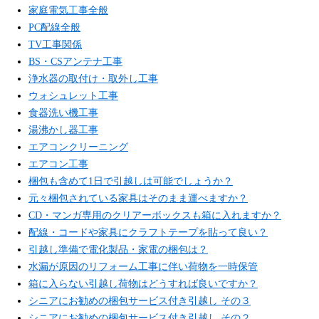
家庭電気工事全般
PC配線全般
TV工事関係
BS・CSアンテナ工事
浄水器の取付け・取外し工事
ウォシュレット工事
食器洗い機工事
湯沸かし器工事
エアコンクリーニング
エアコン工事
梱包も含めて1日で引越しは可能でしょうか？
元々梱包されている家具はそのまま運べますか？
CD・マンガ専用のクリアーボックスも箱に入れますか？
配線・コードや家具にクラフトテープを貼って良い？
引越し準備で電化製品・家電の梱包は？
水漏が原因のリフォーム工事に伴い荷物を一時保管
箱に入らない引越し荷物はどうすれば良いですか？
シニアにお勧めの梱包サービス付き引越し その３
シニアにお勧めの梱包サービス付き引越し その２