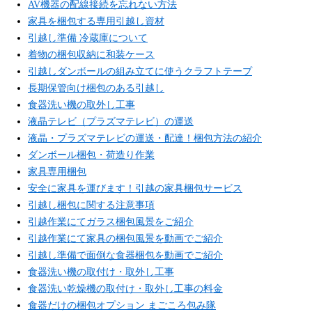
AV機器の配線接続を忘れない方法
家具を梱包する専用引越し資材
引越し準備 冷蔵庫について
着物の梱包収納に和装ケース
引越しダンボールの組み立てに使うクラフトテープ
長期保管向け梱包のある引越し
食器洗い機の取外し工事
液晶テレビ（プラズマテレビ）の運送
液晶・プラズマテレビの運送・配達！梱包方法の紹介
ダンボール梱包・荷造り作業
家具専用梱包
安全に家具を運びます！引越の家具梱包サービス
引越し梱包に関する注意事項
引越作業にてガラス梱包風景をご紹介
引越作業にて家具の梱包風景を動画でご紹介
引越し準備で面倒な食器梱包を動画でご紹介
食器洗い機の取付け・取外し工事
食器洗い乾燥機の取付け・取外し工事の料金
食器だけの梱包オプション まごころ包み隊