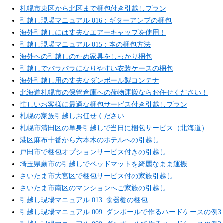
札幌市東区から北区まで梱包付き引越しプラン
引越し現場マニュアル 016：ギターアンプの梱包
海外引越しには丈夫なエアーキャップを使用！
引越し現場マニュアル 015：本の梱包方法
海外への引越しのため家具をしっかり梱包
引越しでバラバラになりやすい衣装ケースの梱包
海外引越し用の丈夫なダンボール製コンテナ
北海道札幌市の保管倉庫への荷物運搬ならお任せください！
忙しいお客様に最適な梱包サービス付き引越しプラン
札幌の家族引越しお任せください
札幌市清田区の単身引越しで当日に梱包サービス（北海道）
港区麻布十番から六本木のホテルへの引越し
戸田市で梱包オプションサービス付きの引越し
埼玉県蕨市の引越しでベッドマットを綺麗なまま運搬
さいたま市大宮区で梱包サービス付の家族引越し
さいたま市南区のマンションへご家族の引越し
引越し現場マニュアル 013: 食器棚の梱包
引越し現場マニュアル 009: ダンボールで作るハードケースの例3