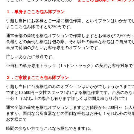
１．単身まごころ包み隊プラン
引越し当日にお客様とご一緒に梱包作業、というプランはいかがで
まごころ包み隊ですと5,250円です。
通常全部の荷物を梱包オプションで作業しますとお値段が12,600円
食器などの面倒な梱包は包み隊、それ以外の簡単な梱包はご自身で
単身で荷物の少ないお客様専用のオプションです。
忙しいあなたに最適です。
※当社の単身専用トラック（1.5トントラック）の契約お客様対象で
２．ご家族まごころ包み隊プラン
引越し当日に台所梱包のみのオプションはいかがでしょうか？まご
ですと10,500円～女性スタッフ1名による梱包作業です。台所のみな
十分！（2名以上の場合も有ります詳しくは訪問見積もり時にて）
通常全部の荷物を梱包オプションしますとお値段が46,200円～（3
ますが、面倒な台所食器などの面倒な梱包はお任せ！それ以外の簡
お客様にて
時間の少ない方でもこれなら梱包できますね。