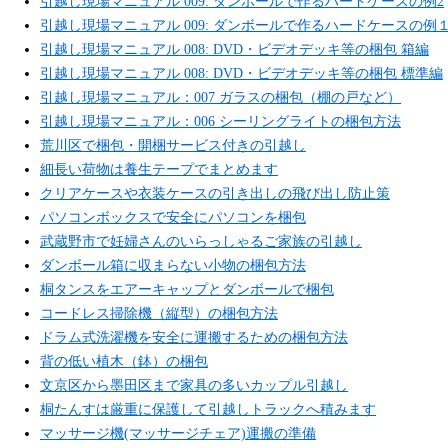
引越し現場マニュアル 009: ダンボールで作るハードケースの例2
引越し現場マニュアル 009: ダンボールで作るハードケースの例
引越し現場マニュアル 008: DVD・ビデオデッキ等の梱包 箱編
引越し現場マニュアル 008: DVD・ビデオデッキ等の梱包 標準編
引越し現場マニュアル：007 ガラスの梱包（棚の戸など）
引越し現場マニュアル：006 シーリングライトの梱包方法
荒川区で梱包・開梱サービス付きの引越し
細長い荷物は養生テープでまとめます
クリアケースや衣装ケースの引き出しの飛び出し防止策
パソコンボックスで安全にパソコンを梱包
武蔵野市で妊婦さんのいらっしゃるご家族の引越し
ダンボール箱に収まらない小物の梱包方法
桐タンスをエアーキャップとダンボールで梱包
コードレス掃除機（縦型）の梱包方法
ドラム式洗濯機を安全に運搬するための梱包方法
背の低い植木（鉢）の梱包
文京区から墨田区まで家具の多いカップル引越し
桐たんすは厳重に保護して引越しトラックへ積みます
マッサージ機(マッサージチェア)運搬の準備