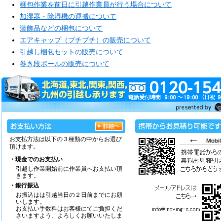
梱包作業を前日に引越作業員が行う場合について
加湿器・除湿機の運搬について
装飾品などの梱包について
エアキャップ（プチプチ）の販売について
引越し梱包セットの販売について
巻き段ボールの販売について
お支払方法は以下の３種類の中からお選び
頂けます。
・現金でのお支払い
引越し作業開始前に作業員へお支払い頂
きます。
・銀行振込
お振込はは引越当日の２日前までにお願
いします。
お支払い手数料はお客様にてご負担くだ
さいますよう、よろしくお願いいたしま