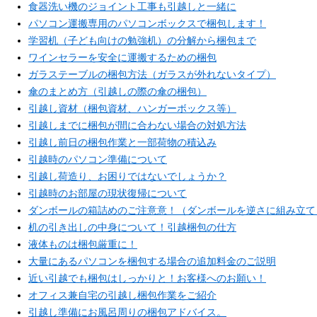
食器洗い機のジョイント工事も引越しと一緒に
パソコン運搬専用のパソコンボックスで梱包します！
学習机（子ども向けの勉強机）の分解から梱包まで
ワインセラーを安全に運搬するための梱包
ガラステーブルの梱包方法（ガラスが外れないタイプ）
傘のまとめ方（引越しの際の傘の梱包）
引越し資材（梱包資材、ハンガーボックス等）
引越しまでに梱包が間に合わない場合の対処方法
引越し前日の梱包作業と一部荷物の積込み
引越時のパソコン準備について
引越し荷造り、お困りではないでしょうか？
引越時のお部屋の現状復帰について
ダンボールの箱詰めのご注意意！（ダンボールを逆さに組み立て
机の引き出しの中身について！引越梱包の仕方
液体ものは梱包厳重に！
大量にあるパソコンを梱包する場合の追加料金のご説明
近い引越でも梱包はしっかりと！お客様へのお願い！
オフィス兼自宅の引越し梱包作業をご紹介
引越し準備にお風呂周りの梱包アドバイス。