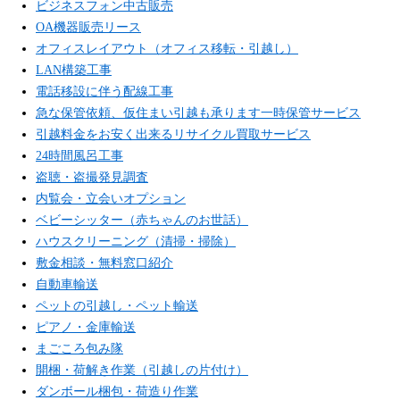
ビジネスフォン中古販売
OA機器販売リース
オフィスレイアウト（オフィス移転・引越し）
LAN構築工事
電話移設に伴う配線工事
急な保管依頼、仮住まい引越も承ります一時保管サービス
引越料金をお安く出来るリサイクル買取サービス
24時間風呂工事
盗聴・盗撮発見調査
内覧会・立会いオプション
ベビーシッター（赤ちゃんのお世話）
ハウスクリーニング（清掃・掃除）
敷金相談・無料窓口紹介
自動車輸送
ペットの引越し・ペット輸送
ピアノ・金庫輸送
まごころ包み隊
開梱・荷解き作業（引越しの片付け）
ダンボール梱包・荷造り作業