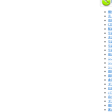
梱
元
他
C
配
引
水
引
引
引
箱
シ
シ
シ
婚
婚
倉
ダ
妊
パ
自
ダ
梱
家