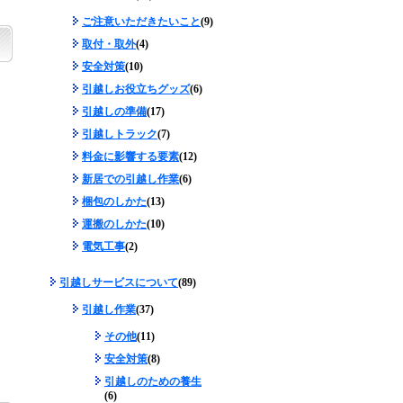
ご注意いただきたいこと
(9)
取付・取外
(4)
安全対策
(10)
引越しお役立ちグッズ
(6)
引越しの準備
(17)
引越しトラック
(7)
料金に影響する要素
(12)
新居での引越し作業
(6)
梱包のしかた
(13)
運搬のしかた
(10)
電気工事
(2)
引越しサービスについて
(89)
引越し作業
(37)
その他
(11)
安全対策
(8)
引越しのための養生
(6)