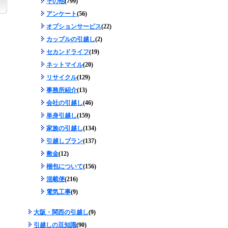
その他
(799)
アンケート
(56)
オプションサービス
(22)
カップルの引越し
(2)
セカンドライフ
(19)
ネットマイル
(20)
リサイクル
(129)
事務所紹介
(13)
会社の引越し
(46)
単身引越し
(159)
家族の引越し
(134)
引越しプラン
(137)
敷金
(12)
梱包について
(156)
混載便
(216)
電気工事
(9)
大阪・関西の引越し
(9)
引越しの豆知識
(90)