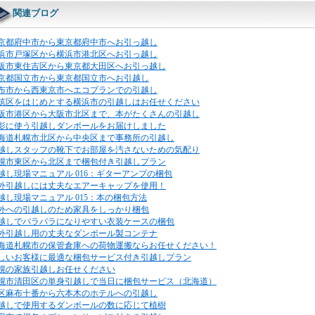
関連ブログ
京都府中市から東京都府中市へお引っ越し
浜市戸塚区から横浜市港北区へお引っ越し
阪市東住吉区から東京都大田区へお引っ越し
京都国立市から東京都国立市へお引越し
布市から西東京市へエコプランでの引越し
筑区をはじめとする横浜市の引越しはお任せください
阪市港区から大阪市北区まで、本がたくさんの引越し
影に使う引越しダンボールをお届けしました
海道札幌市北区から中央区まで事務所の引越し
越しスタッフの靴下でお部屋を汚さないための気配り
幌市東区から北区まで梱包付き引越しプラン
越し現場マニュアル 016：ギターアンプの梱包
外引越しには丈夫なエアーキャップを使用！
越し現場マニュアル 015：本の梱包方法
外への引越しのため家具をしっかり梱包
越しでバラバラになりやすい衣装ケースの梱包
外引越し用の丈夫なダンボール製コンテナ
海道札幌市の保管倉庫への荷物運搬ならお任せください！
しいお客様に最適な梱包サービス付き引越しプラン
幌の家族引越しお任せください
幌市清田区の単身引越しで当日に梱包サービス（北海道）
区麻布十番から六本木のホテルへの引越し
越しで使用するダンボールの数に応じて植樹