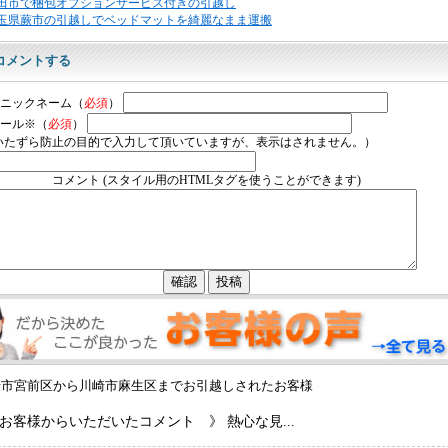
田市で梱包オプションサービス付きの引越し
玉県蕨市の引越しでベッドマットを綺麗なまま運搬
コメントする
ニックネーム（
必須
）
ール※（
必須
）
いたずら防止の目的で入力して頂いていますが、表示はされません。）
コメント (スタイル用のHTMLタグを使うことができます)