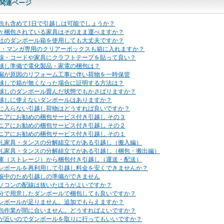
関連ページ
包も含めて1日で引越しは可能でしょうか？
々梱包されている家具はそのまま運べますか？
社のダンボール箱を使用しても大丈夫ですか？
D・マンガ専用のクリアーボックスも箱に入れますか？
線・コードや家具にクラフトテープを貼って良い？
越し準備で電化製品・家電の梱包は？
漏が原因のリフォーム工事に伴い荷物を一時保管
越しで箱が無くなった場合に証明する方法は？
越しのダンボール畳んだ状態でもかさばりますか？
越しに使えないダンボールはありますか？
に入らない引越し荷物はどうすれば良いですか？
ニアにお勧めの梱包サービス付き引越し その３
ニアにお勧めの梱包サービス付き引越し その２
ニアにお勧めの梱包サービス付き引越し その１
礼家具・タンスの分解組立てがある引越し（搬入編）
礼家具・タンスの分解組立てがある引越し（梱包・搬出編）
庫（ストレージ）から梱包付き引越し（運送・配送）
ンボールを再利用して引越し料金を安くできませんか？
娠中のため引越しの準備ができません
ソコンの配線は抜いたほうがよいですか？
分で用意したダンボールで梱包しても良いですか？
ンボールが足りません。追加でもらえますか？
包作業が間に合いません。どうすればよいですか？
が近いのでダンボールを取りに行ってもいいですか？