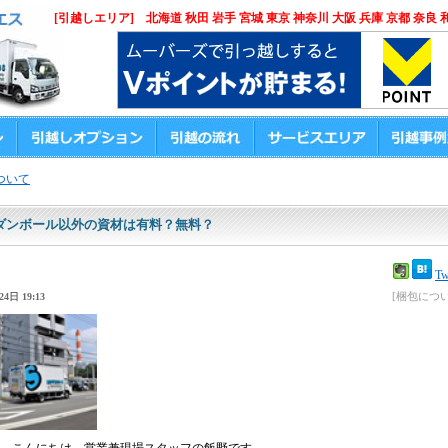
[引越しエリア] 北海道 秋田 岩手 宮城 東京 神奈川 大阪 兵庫 京都 奈良 
ついて
ダンボール以外の資材は有料？無料？
Tw
[梱包につい
4日 19:13