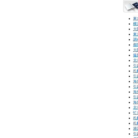
東
横
大
東
調
都
大
撮
北
引
札
引
海
引
海
引
海
北
忙
札
札
港
引