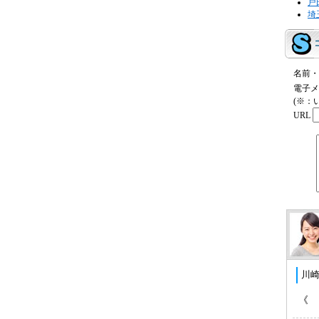
戸
埼
名前・
電子メ
(※：
URL