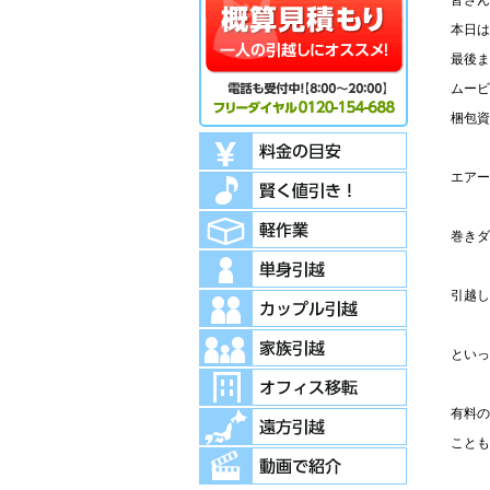
皆さん
本日は
最後ま
ムービ
梱包資
エアー
巻きダ
引越
といっ
有料の
ことも