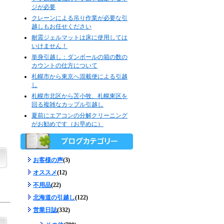
ジが必要
クレーンによる吊り作業が必要な引
越しもお任せください
耐震ジェルマットは床に使用しては
いけません！
単身引越し：ダンボールの箱の数の
カウントの仕方について
札幌市から東京へ混載便による引越
し
札幌市北区から苫小牧、札幌東区を
回る複雑なカップル引越し
夏前にエアコンの分解クリーニング
がお勧めです（お早めに）
お客様の声
(3)
オススメ
(12)
不用品
(22)
北海道の引越し
(122)
営業日誌
(332)