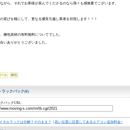
ながら、それでお客様が喜んでくださるのなら我々も感無量でございます。
の喜びを糧にして、更なる優良引越し業者を目指します！！！
、梱包資材の有料無料についてでした。
合いありがとうございました。
ボール
梱包
トラックバック(0)
クバックURL:
<メタルラックは分解？そのまま？
|
高い位置に設置してあるエアコン追加料金>