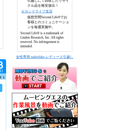
引越しにて回収したリサイ
クル品を格安放出！
セカンドライフ支店
仮想空間Second Life®でお
客様とのコミュニケーショ
ンを毎週実施中。
Second Life® is a trademark of
Linden Research, Inc. All rights
reserved. No infringement is
intended.
女性専用 nadeshiko レディース引越し