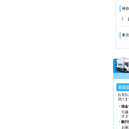
お支払
頂けま
・現金
引越
きま
・銀行
お振