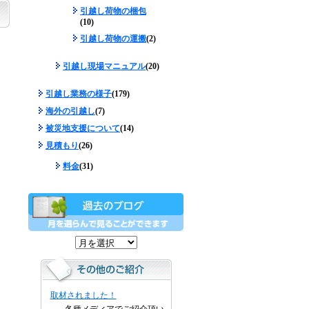
引越し荷物の梱包
(10)
引越し荷物の運搬
(2)
引越し現場マニュアル
(20)
引越し業務の様子
(179)
海外の引越し
(7)
被災地支援について
(14)
見積もり
(26)
料金
(31)
取材されました！