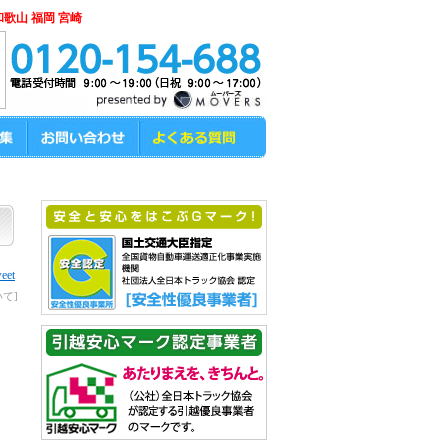
和歌山 福岡 宮崎
eet
て]