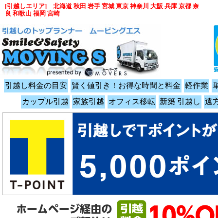
[引越しエリア] 北海道 秋田 岩手 宮城 東京 神奈川 大阪 兵庫 京都 奈
良 和歌山 福岡 宮崎
引越し料金の目安
賢く値引き！お得な時間と料金
軽作業
カップル引越
家族引越
オフィス移転
新築 引越し
遠