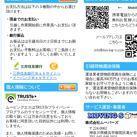
お支払方法は以下の３種類の中からお選び
頂けます。
・現金でのお支払い
引越し作業開始前に作業員へお支払い頂
きます。
・銀行振込
お振込はは引越当日の２日前までにお願
いします。
お支払い手数料はお客様にてご負担くだ
さいますよう、よろしくお願いいたしま
す。
>
三井住友銀行Ｗｅｂサイトへ
運送業者貨物賠償責任保険によ
>
イーバンクＷｅｂサイトへ
場合に最高300万円までのお客
家財をお守りできるように備え
す。運送業者貨物賠償責任保険
らないお荷物もございますので
い合わせ下さい。
ムービングエスはTRUSTeプライバシー・
プログラムのライセンシーです。個人情報
の取り扱いには万全の注意を払っており、
お客様に同意頂いた目的以外には利用いた
株式会社ムーバーズ
しません。
〒224-0062
神奈川県横浜市都筑区葛が谷14
また、個人情報保護のためお見積・お問い