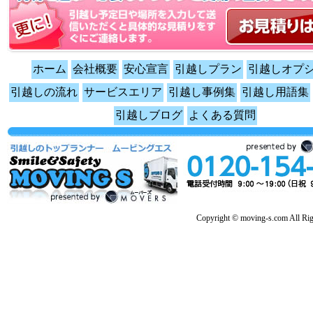
ホーム
会社概要
安心宣言
引越しプラン
引越しオプ
引越しの流れ
サービスエリア
引越し事例集
引越し用語集
引越しブログ
よくある質問
Copyright © moving-s.com All Rig