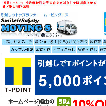
[引越しエリア] 北海道 秋田 岩手 宮城 東京 神奈川 大阪 兵庫 京都 奈
良 和歌山 福岡 宮崎
引越し料金の目安
賢く値引き！お得な時間と料金
軽作業
カップル引越
家族引越
オフィス移転
新築 引越し
遠