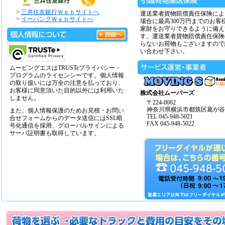
>
三井住友銀行Ｗｅｂサイトへ
運送業者貨物賠償責任保険によ
>
イーバンクＷｅｂサイトへ
場合に最高300万円までのお客
家財をお守りできるように備え
す。運送業者貨物賠償責任保険
らないお荷物もございますので
い合わせ下さい。
ムービングエスはTRUSTeプライバシー・
プログラムのライセンシーです。個人情報
の取り扱いには万全の注意を払っており、
お客様に同意頂いた目的以外には利用いた
株式会社ムーバーズ
しません。
〒224-0062
神奈川県横浜市都筑区葛が谷14
また、個人情報保護のためお見積・お問い
TEL 045-948-5021
合せフォームからのデータ送信にはSSL暗
FAX 045-948-5022
号化通信を採用、グローバルサインによる
サーバ証明書も取得しています。