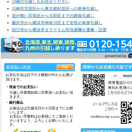
川崎の引越しもお任せください
川崎市宮前区から東京都杉並区への単身引越し
道が狭い宮前区から大田区までの家族引越し
藤沢市から横浜市神奈川区まで女性の単身引越し
狛江市から横浜市までドラム型洗濯機を運搬・設置
お支払方法は以下の３種類の中からお選び
頂けます。
・現金でのお支払い
引越し作業開始前に作業員へお支払い頂
きます。
・銀行振込
お振込はは引越当日の２日前までにお願
いします。
お支払い手数料はお客様にてご負担くだ
さいますよう、よろしくお願いいたしま
す。