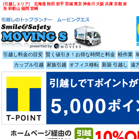
[引越しエリア] 北海道 秋田 岩手 宮城 東京 神奈川 大阪 兵庫 京都 奈
良 和歌山 福岡 宮崎
引越し料金の目安
賢く値引き！お得な時間と料金
軽作業
カップル引越
家族引越
オフィス移転
新築 引越し
遠