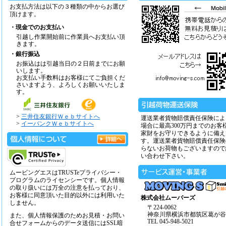
お支払方法は以下の３種類の中からお選び
頂けます。
・現金でのお支払い
引越し作業開始前に作業員へお支払い頂
きます。
・銀行振込
お振込はは引越当日の２日前までにお願
いします。
お支払い手数料はお客様にてご負担くだ
さいますよう、よろしくお願いいたしま
す。
>
三井住友銀行Ｗｅｂサイトへ
運送業者貨物賠償責任保険によ
>
イーバンクＷｅｂサイトへ
場合に最高300万円までのお客
家財をお守りできるように備え
す。運送業者貨物賠償責任保険
らないお荷物もございますので
い合わせ下さい。
ムービングエスはTRUSTeプライバシー・
プログラムのライセンシーです。個人情報
の取り扱いには万全の注意を払っており、
お客様に同意頂いた目的以外には利用いた
株式会社ムーバーズ
しません。
〒224-0062
神奈川県横浜市都筑区葛が谷14
また、個人情報保護のためお見積・お問い
TEL 045-948-5021
合せフォームからのデータ送信にはSSL暗