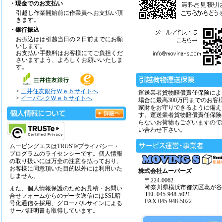
・現金でのお支払い
引越し作業開始前に作業員へお支払い頂
きます。
・銀行振込
お振込はは引越当日の２日前までにお願
いします。
お支払い手数料はお客様にてご負担くだ
さいますよう、よろしくお願いいたしま
す。
>
三井住友銀行Ｗｅｂサイトへ
運送業者貨物賠償責任保険によ
>
イーバンクＷｅｂサイトへ
場合に最高300万円までのお客
家財をお守りできるように備え
す。運送業者貨物賠償責任保険
らないお荷物もございますので
い合わせ下さい。
ムービングエスはTRUSTeプライバシー・
プログラムのライセンシーです。個人情報
の取り扱いには万全の注意を払っており、
お客様に同意頂いた目的以外には利用いた
株式会社ムーバーズ
しません。
〒224-0062
神奈川県横浜市都筑区葛が谷14
また、個人情報保護のためお見積・お問い
TEL 045-948-5021
合せフォームからのデータ送信にはSSL暗
FAX 045-948-5022
号化通信を採用、グローバルサインによる
サーバ証明書も取得しています。