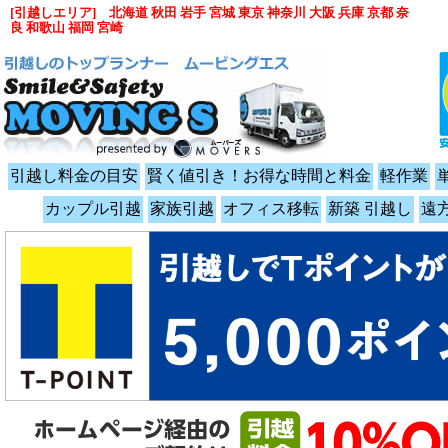
[引越しエリア] 北海道 秋田 岩手 宮城 東京 神奈川 大阪 兵庫 京都 奈
良 和歌山 福岡 宮崎
引越し料金の目安
賢く値引き！お得な時間と料金
軽作業
カップル引越
家族引越
オフィス移転
新築 引越し
遠