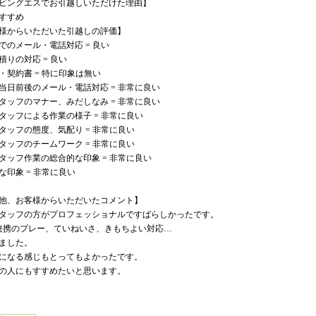
ビングエスでお引越しいただけた理由】
すすめ
様からいただいた引越しの評価】
でのメール・電話対応 = 良い
積りの対応 = 良い
・契約書 = 特に印象は無い
当日前後のメール・電話対応 = 非常に良い
タッフのマナー、みだしなみ = 非常に良い
タッフによる作業の様子 = 非常に良い
タッフの態度、気配り = 非常に良い
タッフのチームワーク = 非常に良い
タッフ作業の総合的な印象 = 非常に良い
な印象 = 非常に良い
他、お客様からいただいたコメント】
タッフの方がプロフェッショナルですばらしかったです。
連携のプレー、ていねいさ、きもちよい対応…
ました。
になる感じもとってもよかったです。
の人にもすすめたいと思います。