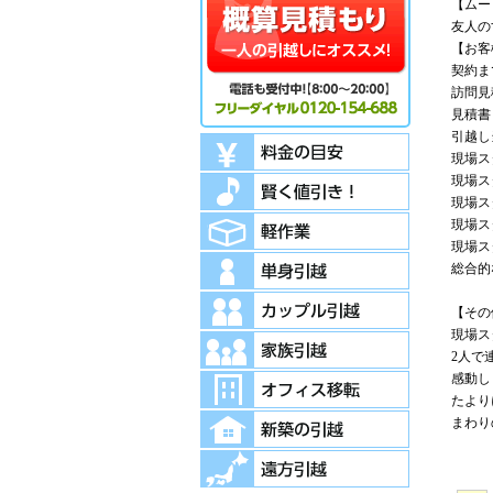
【ムー
友人の
【お客
契約ま
訪問見
見積書
引越し
現場ス
現場ス
現場ス
現場ス
現場ス
総合的
【その
現場ス
2人で
感動し
たより
まわり