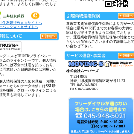
ますよう、よろしくお願いいたしま
井住友銀行Ｗｅｂサイトへ
運送業者貨物賠償責任保険により万が一
ーバンクＷｅｂサイトへ
場合に最高300万円までのお客様の大切な
家財をお守りできるように備えておりま
す。運送業者貨物賠償責任保険の対象と
らないお荷物もございますので詳細はお
い合わせ下さい。
ングエスはTRUSTeプライバシー・
ラムのライセンシーです。個人情報
扱いには万全の注意を払っており、
に同意頂いた目的以外には利用いた
株式会社ムーバーズ
ん。
〒224-0062
神奈川県横浜市都筑区葛が谷14-23
個人情報保護のためお見積・お問い
TEL 045-948-5021
ォームからのデータ送信にはSSL暗
FAX 045-948-5022
信を採用、グローバルサインによる
証明書も取得しています。