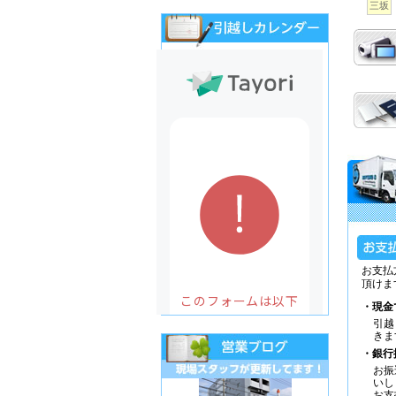
三坂
お支払
頂けま
・現金
引越
きま
・銀行
お振
いし
お支