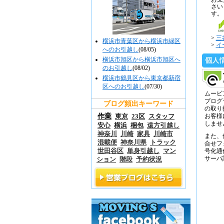
さい
す。
>
三
横浜市青葉区から横浜市緑区
>
イ
へのお引越し
(08/05)
横浜市旭区から横浜市旭区へ
のお引越し
(08/02)
横浜市鶴見区から東京都新宿
区へのお引越し
(07/30)
ムービ
プログ
ブログ頻出キーワード
の取り
作業
東京
23区
スタッフ
お客様
しませ
安心
横浜
梱包
遠方引越し
神奈川
川崎
家具
川崎市
また、
混載便
神奈川県
トラック
合せフ
世田谷区
単身引越し
マン
号化通
サーバ
ション
階段
予約状況