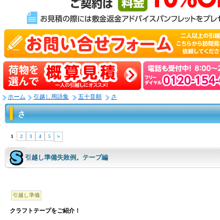
ホーム
引越し用語集
五十音順
さ
さ
1
2
3
4
5
＞
引越し準備失敗例。テープ編
引越し準備
クラフトテープをご紹介！