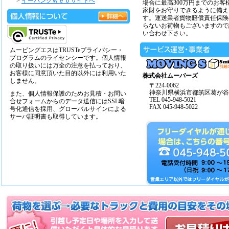
>
イーバンクＷｅｂサイトへ
場合に最高300万円までのお客
家財をお守りできるように備え
す。運送業者貨物賠償責任保険
らないお荷物もございますので
い合わせ下さい。
ムービングエスはTRUSTeプライバシー・
プログラムのライセンシーです。個人情報
の取り扱いには万全の注意を払っており、
お客様に同意頂いた目的以外には利用いた
株式会社ムーバーズ
しません。
〒224-0062
神奈川県横浜市都筑区葛が谷14
また、個人情報保護のためお見積・お問い
TEL 045-948-5021
合せフォームからのデータ送信にはSSL暗
FAX 045-948-5022
号化通信を採用、グローバルサインによる
サーバ証明書も取得しています。