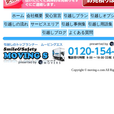
ホーム
会社概要
安心宣言
引越しプラン
引越しオプ
引越しの流れ
サービスエリア
引越し事例集
引越し用語集
引越しブログ
よくある質問
Copyright © moving-s.com All Rig