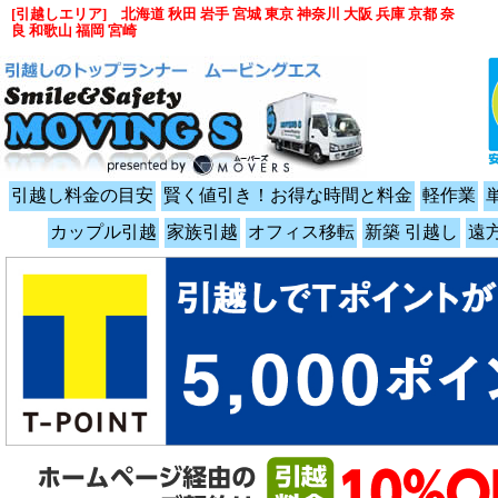
[引越しエリア] 北海道 秋田 岩手 宮城 東京 神奈川 大阪 兵庫 京都 奈
良 和歌山 福岡 宮崎
引越し料金の目安
賢く値引き！お得な時間と料金
軽作業
カップル引越
家族引越
オフィス移転
新築 引越し
遠