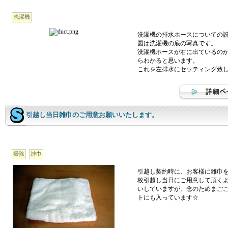
洗濯機
洗濯機の排水ホースについての
図は洗濯機の底の写真です。
洗濯機ホースが右に出ているの
らわかると思います。
これを左排水にセッティング致
引越し当日雑巾のご用意お願いいたします。
掃除
雑巾
引越し契約時に、お客様に雑巾
枚引越し当日にご用意して頂く
いしていますが、念のためまご
トにも入っています☆