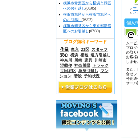
横浜市青葉区から横浜市緑区
へのお引越し
(08/05)
>
三
>
イ
横浜市旭区から横浜市旭区へ
のお引越し
(08/02)
横浜市鶴見区から東京都新宿
区へのお引越し
(07/30)
ブログ頻出キーワード
ムービ
プログ
作業
東京
23区
スタッフ
の取り
安心
横浜
梱包
遠方引越し
お客様
神奈川
川崎
家具
川崎市
しませ
混載便
神奈川県
トラック
また、
世田谷区
単身引越し
マン
合せフ
ション
階段
予約状況
号化通
サーバ