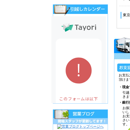
お支払
頂けま
・現金
引越
きま
・銀行
お振
いし
お支
さい
す。