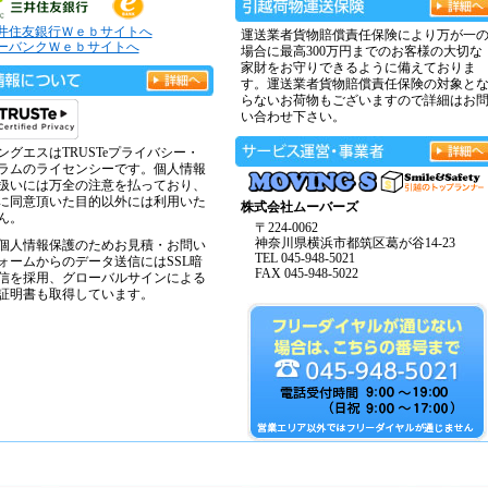
井住友銀行Ｗｅｂサイトへ
運送業者貨物賠償責任保険により万が一
ーバンクＷｅｂサイトへ
場合に最高300万円までのお客様の大切な
家財をお守りできるように備えておりま
す。運送業者貨物賠償責任保険の対象と
らないお荷物もございますので詳細はお
い合わせ下さい。
ングエスはTRUSTeプライバシー・
ラムのライセンシーです。個人情報
扱いには万全の注意を払っており、
に同意頂いた目的以外には利用いた
株式会社ムーバーズ
ん。
〒224-0062
神奈川県横浜市都筑区葛が谷14-23
個人情報保護のためお見積・お問い
TEL 045-948-5021
ォームからのデータ送信にはSSL暗
FAX 045-948-5022
信を採用、グローバルサインによる
証明書も取得しています。