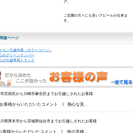
グ。
ご近隣の方々にも良いアピールが出来ま
す。
関連ページ
イロン引越作業（カラーコーン）
心のグリーンナンバー
心の引越専用トラック