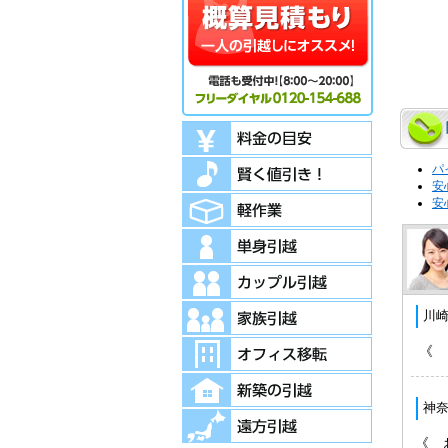
パ
安
安