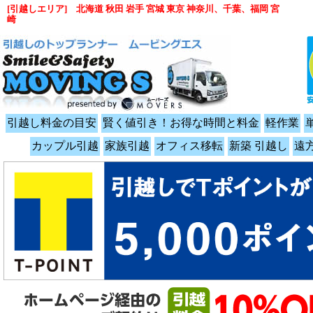
[引越しエリア] 北海道 秋田 岩手 宮城 東京 神奈川、千葉、福岡 宮
崎
引越し料金の目安
賢く値引き！お得な時間と料金
軽作業
カップル引越
家族引越
オフィス移転
新築 引越し
遠