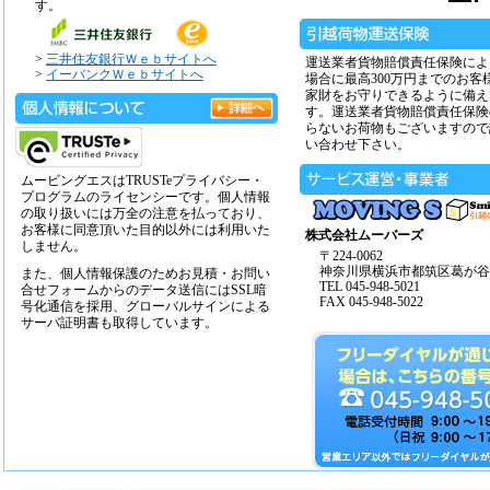
す。
>
三井住友銀行Ｗｅｂサイトへ
運送業者貨物賠償責任保険によ
>
イーバンクＷｅｂサイトへ
場合に最高300万円までのお客
家財をお守りできるように備え
す。運送業者貨物賠償責任保険
らないお荷物もございますので
い合わせ下さい。
ムービングエスはTRUSTeプライバシー・
プログラムのライセンシーです。個人情報
の取り扱いには万全の注意を払っており、
お客様に同意頂いた目的以外には利用いた
株式会社ムーバーズ
しません。
〒224-0062
神奈川県横浜市都筑区葛が谷14
また、個人情報保護のためお見積・お問い
TEL 045-948-5021
合せフォームからのデータ送信にはSSL暗
FAX 045-948-5022
号化通信を採用、グローバルサインによる
サーバ証明書も取得しています。