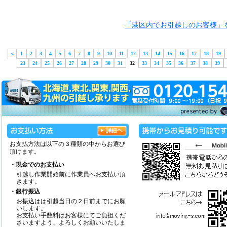
「港区内でお引越しのお客様」
＜
1
2
3
4
5
6
7
8
9
10
11
12
13
14
15
16
17
18
19
23
24
25
26
27
28
29
30
31
32
33
34
35
36
37
38
39
お支払方法は以下の３種類の中からお選び
頂けます。
・現金でのお支払い
引越し作業開始前に作業員へお支払い頂
きます。
・銀行振込
お振込はは引越当日の２日前までにお願
いします。
お支払い手数料はお客様にてご負担くだ
さいますよう、よろしくお願いいたしま