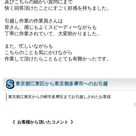
及びこちらの細かい質問にまで
快く回答頂けたことに
すごく好感を持ちました。
引越し作業の作業員さんは
皆さん、感じもよく
スピーディーながらも
丁寧に作業されていて、
大変助かりました。
また、忙しいながらも
こちらのことも気にかけながら
作業して頂けたらことも
とても有難かったです。
東京都江東区から東京都多摩市へのお引越
東京都江東区から川崎市多摩区までお引越しされたお客様
《 お客様から頂いたコメント 》