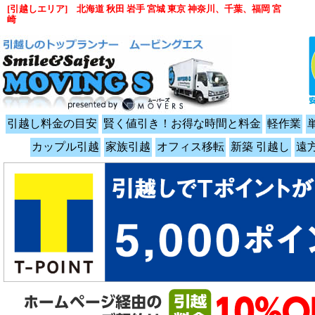
[引越しエリア] 北海道 秋田 岩手 宮城 東京 神奈川、千葉、福岡 宮
崎
引越し料金の目安
賢く値引き！お得な時間と料金
軽作業
カップル引越
家族引越
オフィス移転
新築 引越し
遠