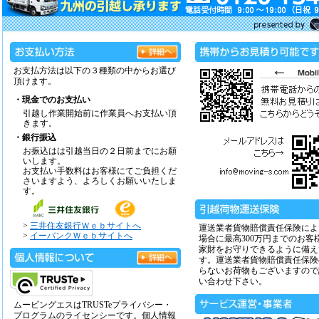
お支払方法は以下の３種類の中からお選び
頂けます。
・現金でのお支払い
引越し作業開始前に作業員へお支払い頂
きます。
・銀行振込
お振込はは引越当日の２日前までにお願
いします。
お支払い手数料はお客様にてご負担くだ
さいますよう、よろしくお願いいたしま
す。
>
三井住友銀行Ｗｅｂサイトへ
運送業者貨物賠償責任保険によ
>
イーバンクＷｅｂサイトへ
場合に最高300万円までのお客
家財をお守りできるように備え
す。運送業者貨物賠償責任保険
らないお荷物もございますので
い合わせ下さい。
ムービングエスはTRUSTeプライバシー・
プログラムのライセンシーです。個人情報