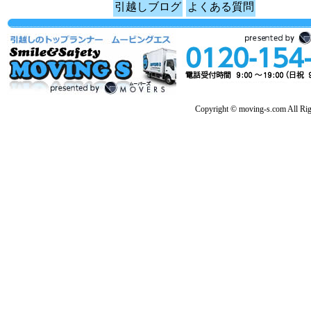
引越しブログ
よくある質問
Copyright © moving-s.com All Rig