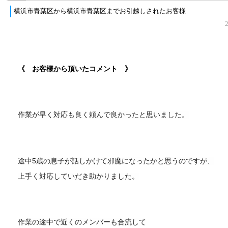
横浜市青葉区から横浜市青葉区までお引越しされたお客様
《 お客様から頂いたコメント 》
作業が早く対応も良く頼んで良かったと思いました。
5
途中
歳の息子が話しかけて邪魔になったかと思うのですが、
上手く対応していだき助かりました。
作業の途中で近くのメンバーも合流して