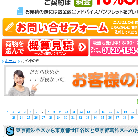
ホーム
お客様の声
＜
1
2
3
4
5
6
7
8
9
10
11
12
13
14
15
16
17
18
19
23
24
25
26
27
28
29
30
31
32
33
34
35
36
37
38
39
東京都渋谷区から東京都世田谷区と東京都葛飾区への