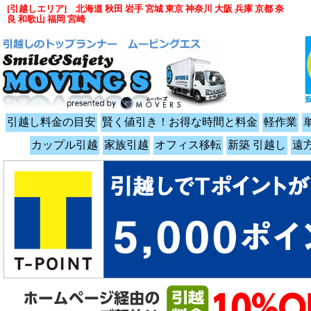
[引越しエリア] 北海道 秋田 岩手 宮城 東京 神奈川 大阪 兵庫 京都 奈
良 和歌山 福岡 宮崎
引越し料金の目安
賢く値引き！お得な時間と料金
軽作業
カップル引越
家族引越
オフィス移転
新築 引越し
遠