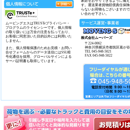
家財をお守りできるように備え
す。運送業者貨物賠償責任保険
らないお荷物もございますので
い合わせ下さい。
ムービングエスはTRUSTeプライバシー・
プログラムのライセンシーです。個人情報
の取り扱いには万全の注意を払っており、
お客様に同意頂いた目的以外には利用いた
株式会社ムーバーズ
しません。
〒224-0062
神奈川県横浜市都筑区葛が谷14
また、個人情報保護のためお見積・お問い
TEL 045-948-5021
合せフォームからのデータ送信にはSSL暗
FAX 045-948-5022
号化通信を採用、グローバルサインによる
サーバ証明書も取得しています。