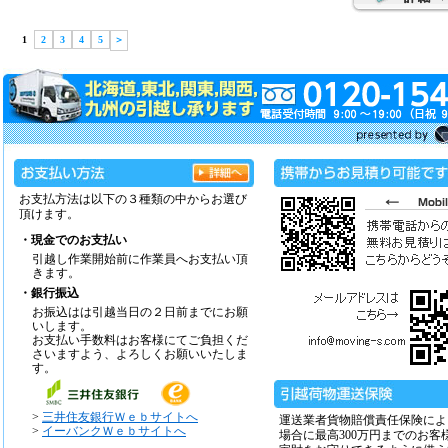
1
2
3
4
5
＞
お支払方法は以下の３種類の中からお選び
頂けます。
・現金でのお支払い
引越し作業開始前に作業員へお支払い頂
きます。
・銀行振込
お振込はは引越当日の２日前までにお願
いします。
お支払い手数料はお客様にてご負担くだ
さいますよう、よろしくお願いいたしま
す。
>
三井住友銀行Ｗｅｂサイトへ
運送業者貨物賠償責任保険によ
>
イーバンクＷｅｂサイトへ
場合に最高300万円までのお客