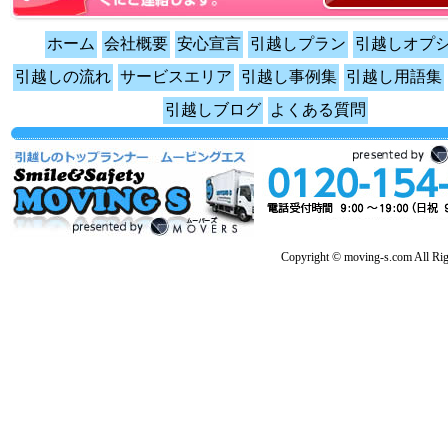
ホーム
会社概要
安心宣言
引越しプラン
引越しオプ
引越しの流れ
サービスエリア
引越し事例集
引越し用語集
引越しブログ
よくある質問
Copyright © moving-s.com All Rig