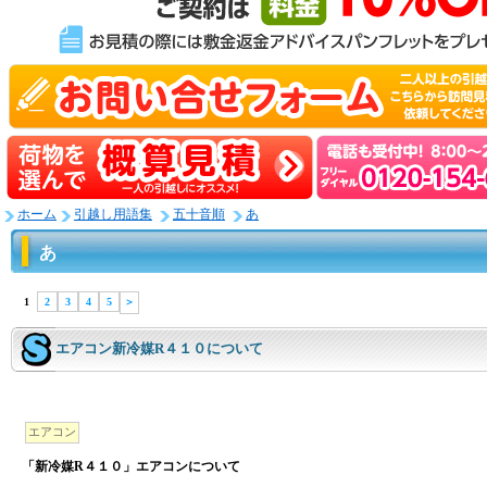
ホーム
引越し用語集
五十音順
あ
あ
1
2
3
4
5
＞
エアコン新冷媒R４１０について
エアコン
「新冷媒R４１０」エアコンについて