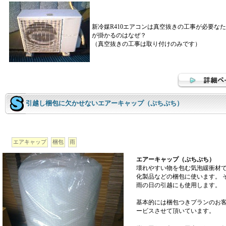
新冷媒R410エアコンは真空抜きの工事が必要な
が掛かるのはなぜ？
（真空抜きの工事は取り付けのみです）
引越し梱包に欠かせないエアーキャップ（ぷちぷち）
エアキャップ
梱包
雨
エアーキャップ（ぷちぷち）
壊れやすい物を包む気泡緩衝材
化製品などの梱包に使います。 
雨の日の引越にも使用します。
基本的には梱包つきプランのお
ービスさせて頂いています。