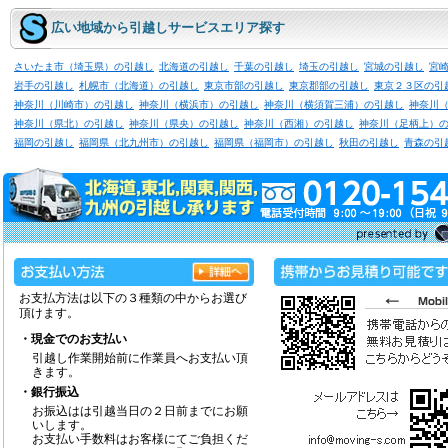
広い地域から引越しサービスエリア探す
さいたま市（埼玉県）の引越し
北海道の引越し
千葉の引越し
埼玉の引越し
宮城の引越し
宮
岩手の引越し
札幌市（北海道）の引越し
東京市部の引越し
東京郡部の引越し
東京２３区の引
神奈川（川崎市）の引越し
神奈川（横浜市）の引越し
神奈川（横須賀三浦）の引越し
神奈川
神奈川（県北）の引越し
神奈川（県央）の引越し
神奈川（西湘）の引越し
神奈川（足柄上）
福岡の引越し
福岡県（北九州市）の引越し
福岡県（福岡市）の引越し
秋田の引越し
青森の引
お支払方法は以下の３種類の中からお選び
頂けます。
・現金でのお支払い
引越し作業開始前に作業員へお支払い頂
きます。
・銀行振込
お振込はは引越当日の２日前までにお願
いします。
お支払い手数料はお客様にてご負担くだ