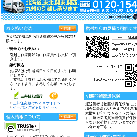
お支払方法は以下の３種類の中からお選び
頂けます。
・現金でのお支払い
引越し作業開始前に作業員へお支払い頂
きます。
・銀行振込
お振込はは引越当日の２日前までにお願
いします。
お支払い手数料はお客様にてご負担くだ
さいますよう、よろしくお願いいたしま
す。
>
三井住友銀行Ｗｅｂサイトへ
運送業者貨物賠償責任保険によ
>
イーバンクＷｅｂサイトへ
場合に最高300万円までのお客
家財をお守りできるように備え
す。運送業者貨物賠償責任保険
らないお荷物もございますので
い合わせ下さい。