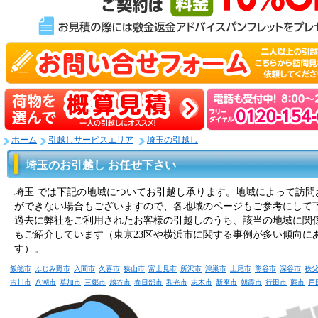
ホーム
引越しサービスエリア
埼玉の引越し
埼玉のお引越し お任せ下さい
埼玉 では下記の地域についてお引越し承ります。地域によって訪問
ができない場合もございますので、各地域のページもご参考にして下
過去に弊社をご利用されたお客様の引越しのうち、該当の地域に関
もご紹介しています（東京23区や横浜市に関する事例が多い傾向に
す）。
飯能市
ふじみ野市
入間市
久喜市
狭山市
富士見市
所沢市
鴻巣市
上尾市
熊谷市
深谷市
秩
吉川市
八潮市
草加市
三郷市
越谷市
春日部市
和光市
志木市
新座市
朝霞市
行田市
蕨市
戸