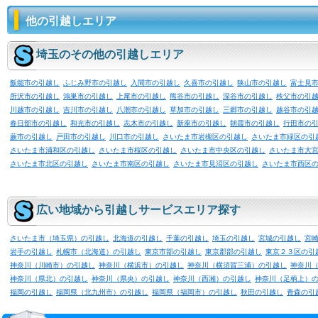
他の引越しエリア
埼玉のその他の引越しエリア
飯能市の引越し
ふじみ野市の引越し
入間市の引越し
久喜市の引越し
狭山市の引越し
富士見
所沢市の引越し
鴻巣市の引越し
上尾市の引越し
熊谷市の引越し
深谷市の引越し
秩父市の引
川越市の引越し
吉川市の引越し
八潮市の引越し
草加市の引越し
三郷市の引越し
越谷市の引
春日部市の引越し
和光市の引越し
志木市の引越し
新座市の引越し
朝霞市の引越し
行田市の
蕨市の引越し
戸田市の引越し
川口市の引越し
さいたま市岩槻区の引越し
さいたま市緑区の引
さいたま市浦和区の引越し
さいたま市桜区の引越し
さいたま市中央区の引越し
さいたま市大
さいたま市北区の引越し
さいたま市南区の引越し
さいたま市見沼区の引越し
さいたま市西区
広い地域から引越しサービスエリア探す
さいたま市（埼玉県）の引越し
北海道の引越し
千葉の引越し
埼玉の引越し
宮城の引越し
宮
岩手の引越し
札幌市（北海道）の引越し
東京市部の引越し
東京郡部の引越し
東京２３区の引
神奈川（川崎市）の引越し
神奈川（横浜市）の引越し
神奈川（横須賀三浦）の引越し
神奈川
神奈川（県北）の引越し
神奈川（県央）の引越し
神奈川（西湘）の引越し
神奈川（足柄上）
福岡の引越し
福岡県（北九州市）の引越し
福岡県（福岡市）の引越し
秋田の引越し
青森の引