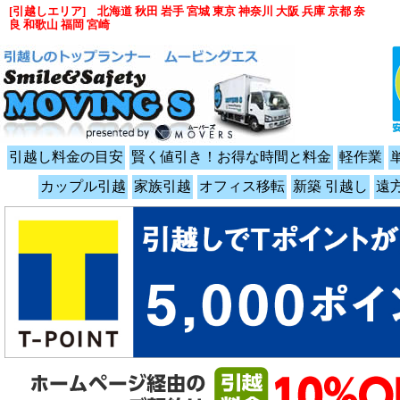
[引越しエリア] 北海道 秋田 岩手 宮城 東京 神奈川 大阪 兵庫 京都 奈
良 和歌山 福岡 宮崎
引越し料金の目安
賢く値引き！お得な時間と料金
軽作業
カップル引越
家族引越
オフィス移転
新築 引越し
遠