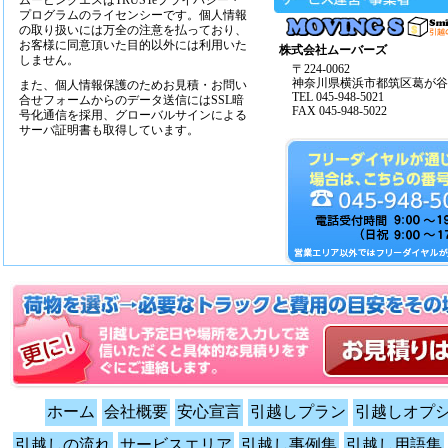
ムービングエスはTRUSTeプライバシー・
プログラムのライセンシーです。個人情報
の取り扱いには万全の注意を払っており、
お客様に同意頂いた目的以外には利用いた
株式会社ムーバーズ
しません。
〒224-0062
神奈川県横浜市都筑区葛が谷14
また、個人情報保護のためお見積・お問い
TEL 045-948-5021
合せフォームからのデータ送信にはSSL暗
FAX 045-948-5022
号化通信を採用、グローバルサインによる
サーバ証明書も取得しています。
ホーム
会社概要
安心宣言
引越しプラン
引越しオプ
引越しの流れ
サービスエリア
引越し事例集
引越し用語集