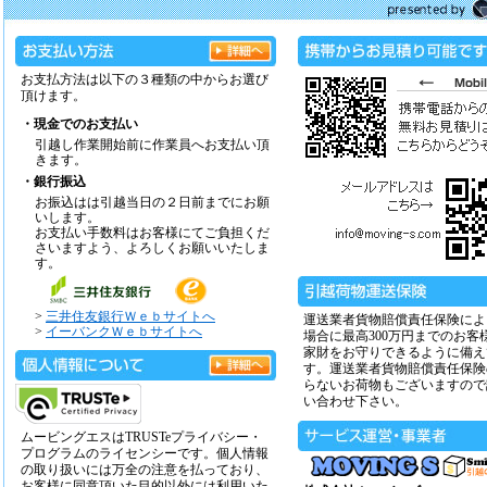
お支払方法は以下の３種類の中からお選び
頂けます。
・現金でのお支払い
引越し作業開始前に作業員へお支払い頂
きます。
・銀行振込
お振込はは引越当日の２日前までにお願
いします。
お支払い手数料はお客様にてご負担くだ
さいますよう、よろしくお願いいたしま
す。
>
三井住友銀行Ｗｅｂサイトへ
運送業者貨物賠償責任保険によ
>
イーバンクＷｅｂサイトへ
場合に最高300万円までのお客
家財をお守りできるように備え
す。運送業者貨物賠償責任保険
らないお荷物もございますので
い合わせ下さい。
ムービングエスはTRUSTeプライバシー・
プログラムのライセンシーです。個人情報
の取り扱いには万全の注意を払っており、
お客様に同意頂いた目的以外には利用いた