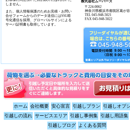
株式会社ムーバーズ
しません。
〒224-0062
神奈川県横浜市都筑区葛が谷14
また、個人情報保護のためお見積・お問い
TEL 045-948-5021
合せフォームからのデータ送信にはSSL暗
FAX 045-948-5022
号化通信を採用、グローバルサインによる
サーバ証明書も取得しています。
ホーム
会社概要
安心宣言
引越しプラン
引越しオプ
引越しの流れ
サービスエリア
引越し事例集
引越し用語集
引越しブログ
よくある質問