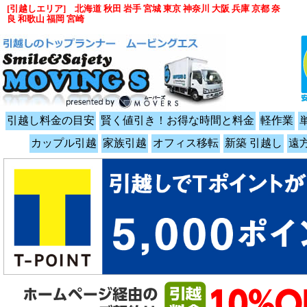
[引越しエリア] 北海道 秋田 岩手 宮城 東京 神奈川 大阪 兵庫 京都 奈
良 和歌山 福岡 宮崎
引越し料金の目安
賢く値引き！お得な時間と料金
軽作業
カップル引越
家族引越
オフィス移転
新築 引越し
遠