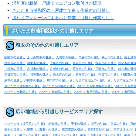
浦和区の新築一戸建てでエアコン取付けが延期
さいたま市浦和区の一戸建てで吊り作業付の引越し
浦和区でクレーンによる吊り作業（引越し作業なし）
さいたま市浦和区以外の引越しエリア
埼玉のその他の引越しエリア
飯能市の引越し
ふじみ野市の引越し
入間市の引越し
久喜市の引越し
狭山市の引越し
富士見
所沢市の引越し
鴻巣市の引越し
上尾市の引越し
熊谷市の引越し
深谷市の引越し
秩父市の引
川越市の引越し
吉川市の引越し
八潮市の引越し
草加市の引越し
三郷市の引越し
越谷市の引
春日部市の引越し
和光市の引越し
志木市の引越し
新座市の引越し
朝霞市の引越し
行田市の
蕨市の引越し
戸田市の引越し
川口市の引越し
さいたま市岩槻区の引越し
さいたま市緑区の引
さいたま市浦和区の引越し
さいたま市桜区の引越し
さいたま市中央区の引越し
さいたま市大
さいたま市北区の引越し
さいたま市南区の引越し
さいたま市見沼区の引越し
さいたま市西区
広い地域から引越しサービスエリア探す
さいたま市（埼玉県）の引越し
北海道の引越し
千葉の引越し
埼玉の引越し
宮城の引越し
宮
岩手の引越し
札幌市（北海道）の引越し
東京市部の引越し
東京郡部の引越し
東京２３区の引
神奈川（川崎市）の引越し
神奈川（横浜市）の引越し
神奈川（横須賀三浦）の引越し
神奈川