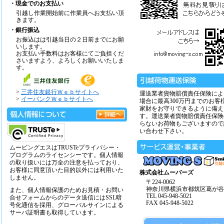
・現金でのお支払い
引越し作業開始前に作業員へお支払い頂
きます。
・銀行振込
お振込はは引越当日の２日前までにお願
いします。
お支払い手数料はお客様にてご負担くだ
さいますよう、よろしくお願いいたしま
す。
>
三井住友銀行Ｗｅｂサイトへ
運送業者貨物賠償責任保険によ
>
イーバンクＷｅｂサイトへ
場合に最高300万円までのお客
家財をお守りできるように備え
す。運送業者貨物賠償責任保険
らないお荷物もございますので
い合わせ下さい。
ムービングエスはTRUSTeプライバシー・
プログラムのライセンシーです。個人情報
の取り扱いには万全の注意を払っており、
お客様に同意頂いた目的以外には利用いた
株式会社ムーバーズ
しません。
〒224-0062
神奈川県横浜市都筑区葛が谷14
また、個人情報保護のためお見積・お問い
TEL 045-948-5021
合せフォームからのデータ送信にはSSL暗
FAX 045-948-5022
号化通信を採用、グローバルサインによる
サーバ証明書も取得しています。