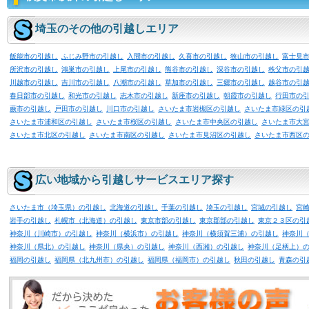
埼玉のその他の引越しエリア
飯能市の引越し
ふじみ野市の引越し
入間市の引越し
久喜市の引越し
狭山市の引越し
富士見
所沢市の引越し
鴻巣市の引越し
上尾市の引越し
熊谷市の引越し
深谷市の引越し
秩父市の引
川越市の引越し
吉川市の引越し
八潮市の引越し
草加市の引越し
三郷市の引越し
越谷市の引
春日部市の引越し
和光市の引越し
志木市の引越し
新座市の引越し
朝霞市の引越し
行田市の
蕨市の引越し
戸田市の引越し
川口市の引越し
さいたま市岩槻区の引越し
さいたま市緑区の引
さいたま市浦和区の引越し
さいたま市桜区の引越し
さいたま市中央区の引越し
さいたま市大
さいたま市北区の引越し
さいたま市南区の引越し
さいたま市見沼区の引越し
さいたま市西区
広い地域から引越しサービスエリア探す
さいたま市（埼玉県）の引越し
北海道の引越し
千葉の引越し
埼玉の引越し
宮城の引越し
宮
岩手の引越し
札幌市（北海道）の引越し
東京市部の引越し
東京郡部の引越し
東京２３区の引
神奈川（川崎市）の引越し
神奈川（横浜市）の引越し
神奈川（横須賀三浦）の引越し
神奈川
神奈川（県北）の引越し
神奈川（県央）の引越し
神奈川（西湘）の引越し
神奈川（足柄上）
福岡の引越し
福岡県（北九州市）の引越し
福岡県（福岡市）の引越し
秋田の引越し
青森の引