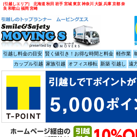
[引越しエリア] 北海道 秋田 岩手 宮城 東京 神奈川 大阪 兵庫 京都 奈
良 和歌山 福岡 宮崎
引越し料金の目安
賢く値引き！お得な時間と料金
軽作業
カップル引越
家族引越
オフィス移転
新築 引越し
遠