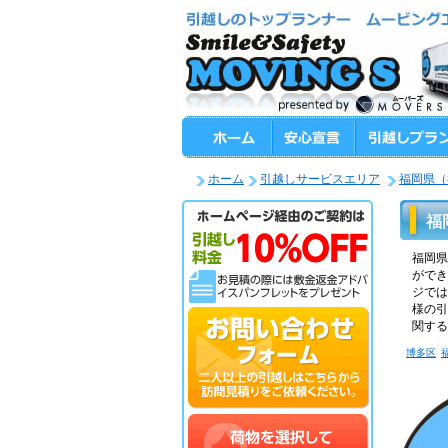
ホーム
引越しサービスエリア
福岡県（
福
福岡県
ができ
ジでは
様の引
関する
博多区