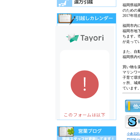
福岡県福
のための
2017年
福岡市内
福岡市地
ちます。市
が走って
また、自
福岡県内
買い物を
マリンワ
子育て環境
ヶ所、城南
ています
他
小倉北区
門司区の