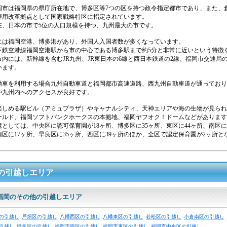
岡市は福岡県の県庁所在地で、博多区等7つの区を持つ政令指定都市であり、また、
雇用改革拠点として国家戦略特区に指定されています。
現在、日本の市で5位の人口規模を持つ、九州最大の市です。
には福岡空港、博多港があり、外国人入国者数が多くなっています。
下鉄空港線福岡空港駅から市の中心である博多駅まで約5分と非常に近いという特徴
内には、新幹線を含むJR九州、JR東日本の6線と西日本鉄道の2線、福岡市交通局の
います。
動車を利用する場合九州自動車道と福岡都市高速道路、西九州自動車道が通っており
や九州内へのアクセスが良好です。
楽しめる駅ビル（アミュプラザ）やキャナルシティ、天神エリアや海の生物が見られ
ールド、福岡ソフトバンクホークスの本拠地、福岡ヤフオク！ドームなどがあります
としては、中央区に認可保育園が18ヶ所、博多区に35ヶ所、東区に44ヶ所、南区に
区に17ヶ所、早良区に35ヶ所、西区に39ヶ所のほか、全区で認定保育園が2ヶ所と
。
の引越しエリア
福岡のその他の引越しエリア
の引越し
戸畑区の引越し
八幡西区の引越し
八幡東区の引越し
若松区の引越し
小倉南区の引越し
引越し
博多区の引越し
福岡市南区の引越し
福岡市東区の引越し
福岡市中央区の引越し