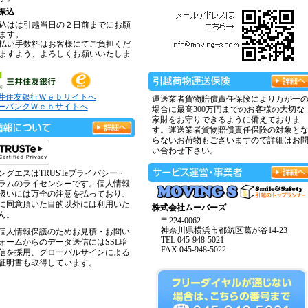
振込
込はは引越当日の２日前までにお願
ます。
払い手数料はお客様にてご負担くだ
ますよう、よろしくお願いいたしま
井住友銀行Ｗｅｂサイトへ
運送業者貨物賠償責任保険により万が一
ーバンクＷｅｂサイトへ
場合に最高300万円までのお客様の大切な
家財をお守りできるように備えておりま
す。運送業者貨物賠償責任保険の対象と
らないお荷物もございますので詳細はお
い合わせ下さい。
ングエスはTRUSTeプライバシー・
ラムのライセンシーです。個人情報
扱いには万全の注意を払っており、
に同意頂いた目的以外には利用いた
株式会社ムーバーズ
ん。
〒224-0062
神奈川県横浜市都筑区葛が谷14-23
個人情報保護のためお見積・お問い
TEL 045-948-5021
ォームからのデータ送信にはSSL暗
FAX 045-948-5022
信を採用、グローバルサインによる
証明書も取得しています。