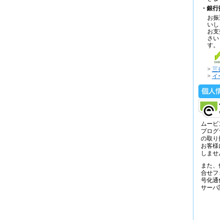
・銀行
お振
いし
お支
さい
す。
>
三
>
イ
ムービ
プログ
の取り
お客様
しませ
また、
合せフ
号化通
サーバ