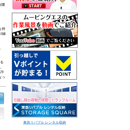
創業
を持
3線
、
る
。
29
なっ
東急リバブル レンタル収納