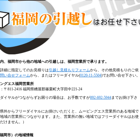
内、福岡市から他の地域への引越しは、福岡営業所で承ります。
詳細に指定してのお見積りは
引越し見積もりフォーム
から、その他見積もりのご依
問い合せフォーム
から、またはフリーダイヤル(
0120-11-5504
)でお問い合せ下さい。
ングエス福岡営業所
：〒811-2416 福岡県糟屋郡篠栗町大字田中221-24
ダイヤルがつながらずお困りの場合は、お手数ですが
092-692-5944
までお掛け下さ
県外からフリーダイヤルにお掛けいただくと、ムービングエス営業所のある地域で
地域の営業所につながります。また、営業所の無い地域ではフリーダイヤルはお使
だけません。）
（福岡市）の地域情報