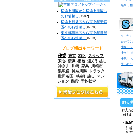
福岡市西
横浜市旭区から横浜市旭区へ
のお引越し
(08/02)
横浜市鶴見区から東京都新宿
区へのお引越し
(07/30)
東京都目黒区から東京都目黒
さいたま
区へのお引越し
(07/26)
岩手の引
神奈川（
ブログ頻出キーワード
神奈川（
作業
東京
23区
スタッフ
神奈川（
安心
横浜
梱包
遠方引越し
秋田の引
神奈川
川崎
家具
川崎市
混載便
神奈川県
トラック
世田谷区
単身引越し
マン
ション
階段
予約状況
お支払
頂けま
・現金
引越
きま