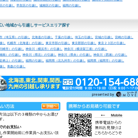
区の引越し
早良区の引越し
城南区の引越し
福岡の引越し
広い地域から引越しサービスエリア探す
市（埼玉県）の引越し
北海道の引越し
千葉の引越し
埼玉の引越し
宮城の引越し
宮崎の引越し
越し
札幌市（北海道）の引越し
東京市部の引越し
東京郡部の引越し
東京２３区の引越し
川崎市）の引越し
神奈川（横浜市）の引越し
神奈川（横須賀三浦）の引越し
湘南）の引越し
神奈川（県北）の引越し
神奈川（県央）の引越し
神奈川（西湘）の引越し
足柄上）の引越し
福岡の引越し
福岡県（北九州市）の引越し
福岡県（福岡市）の引越し
越し
青森の引越し
方法は以下の３種類の中からお選び
す。
でのお支払い
し作業開始前に作業員へお支払い頂
す。