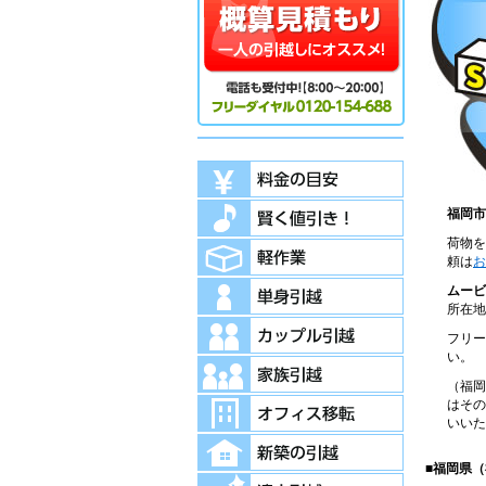
福岡市
荷物を
頼は
お
ムービ
所在地
フリー
い。
（福岡
はその
いいた
■福岡県