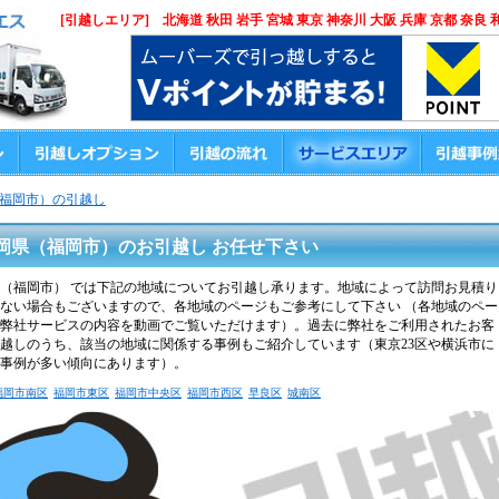
[引越しエリア] 北海道 秋田 岩手 宮城 東京 神奈川 大阪 兵庫 京都 奈良 
福岡市）の引越し
岡県（福岡市）のお引越し お任せ下さい
（福岡市） では下記の地域についてお引越し承ります。地域によって訪問お見積り
ない場合もございますので、各地域のページもご参考にして下さい （各地域のペー
弊社サービスの内容を動画でご覧いただけます）。過去に弊社をご利用されたお客
越しのうち、該当の地域に関係する事例もご紹介しています（東京23区や横浜市に
事例が多い傾向にあります）。
福岡市南区
福岡市東区
福岡市中央区
福岡市西区
早良区
城南区