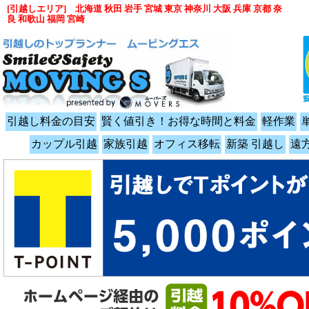
[引越しエリア] 北海道 秋田 岩手 宮城 東京 神奈川 大阪 兵庫 京都 奈
良 和歌山 福岡 宮崎
引越し料金の目安
賢く値引き！お得な時間と料金
軽作業
カップル引越
家族引越
オフィス移転
新築 引越し
遠