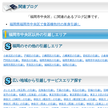
関連ブログ
「福岡市中央区」に関連のあるブログ記事です。
福岡県福岡市中央区で食器梱包付の単身引越し
福岡市中央区以外の引越しエリア
福岡のその他の引越しエリア
小倉北区の引越し
戸畑区の引越し
八幡西区の引越し
八幡東区の引越し
若松区の引越し
小倉
門司区の引越し
博多区の引越し
福岡市南区の引越し
福岡市東区の引越し
福岡市中央区の引越
福岡市西区の引越し
早良区の引越し
城南区の引越し
福岡の引越し
広い地域から引越しサービスエリア探す
さいたま市（埼玉県）の引越し
北海道の引越し
千葉の引越し
埼玉の引越し
宮城の引越し
宮
岩手の引越し
札幌市（北海道）の引越し
東京市部の引越し
東京郡部の引越し
東京２３区の引
神奈川（川崎市）の引越し
神奈川（横浜市）の引越し
神奈川（横須賀三浦）の引越し
神奈川
神奈川（県北）の引越し
神奈川（県央）の引越し
神奈川（西湘）の引越し
神奈川（足柄上）