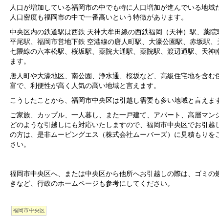
人口が増加している福岡市の中でも特に人口増加が進んでいる地域
人口密度も福岡市の中で一番高いという特徴があります。
中央区内の鉄道駅は西鉄 天神大牟田線の西鉄福岡（天神）駅、薬院
平尾駅、福岡市営地下鉄 空港線の唐人町駅、大濠公園駅、赤坂駅、
七隈線の六本松駅、桜坂駅、薬院大通駅、薬院駅、渡辺通駅、天神
ます。
唐人町や大濠地区、南公園、浄水通、桜坂など、高級住宅地を含む
富で、利便性が高く人気の高い地域と言えます。
こうしたことから、福岡市中央区は引越し需要も多い地域と言えま
ご家族、カップル、一人暮し、また一戸建て、アパート、高層マン
どのような引越しにも対応いたしますので、福岡市中央区でお引越
の方は、是非ムービングエス（株式会社ムーバーズ）に見積もりを
さい。
福岡市中央区へ、または中央区から他所へお引越しの際は、ゴミの
きなど、行政のホームページも参考にしてください。
福岡市中央区