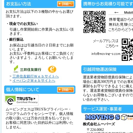
お支払方法は以下の３種類の中からお選び
頂けます。
・現金でのお支払い
引越し作業開始前に作業員へお支払い頂
きます。
・銀行振込
お振込はは引越当日の２日前までにお願
いします。
お支払い手数料はお客様にてご負担くだ
さいますよう、よろしくお願いいたしま
す。
>
三井住友銀行Ｗｅｂサイトへ
運送業者貨物賠償責任保険によ
>
イーバンクＷｅｂサイトへ
場合に最高300万円までのお客
家財をお守りできるように備え
す。運送業者貨物賠償責任保険
らないお荷物もございますので
い合わせ下さい。
ムービングエスはTRUSTeプライバシー・
プログラムのライセンシーです。個人情報
の取り扱いには万全の注意を払っており、
お客様に同意頂いた目的以外には利用いた
株式会社ムーバーズ
しません。
〒224-0062