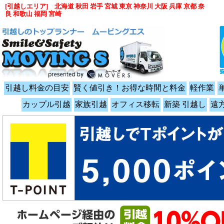
[引越しエリア] 北海道 秋田 岩手 宮城 東京 神奈川 大阪 兵庫 京都 奈
良 和歌山 福岡 宮崎
引越し料金の目安
賢く値引き！お得な時間と料金
軽作業
カップル引越
家族引越
オフィス移転
新築 引越し
遠