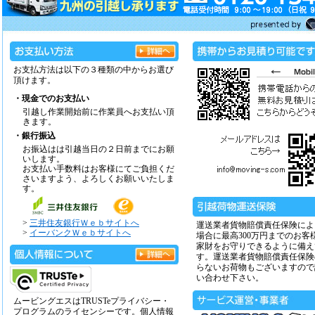
お支払方法は以下の３種類の中からお選び
頂けます。
・現金でのお支払い
引越し作業開始前に作業員へお支払い頂
きます。
・銀行振込
お振込はは引越当日の２日前までにお願
いします。
お支払い手数料はお客様にてご負担くだ
さいますよう、よろしくお願いいたしま
す。
>
三井住友銀行Ｗｅｂサイトへ
運送業者貨物賠償責任保険によ
>
イーバンクＷｅｂサイトへ
場合に最高300万円までのお客
家財をお守りできるように備え
す。運送業者貨物賠償責任保険
らないお荷物もございますので
い合わせ下さい。
ムービングエスはTRUSTeプライバシー・
プログラムのライセンシーです。個人情報