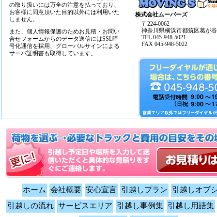
の取り扱いには万全の注意を払っており、
お客様に同意頂いた目的以外には利用いた
株式会社ムーバーズ
しません。
〒224-0062
神奈川県横浜市都筑区葛が谷14
また、個人情報保護のためお見積・お問い
TEL 045-948-5021
合せフォームからのデータ送信にはSSL暗
FAX 045-948-5022
号化通信を採用、グローバルサインによる
サーバ証明書も取得しています。
ホーム
会社概要
安心宣言
引越しプラン
引越しオプ
引越しの流れ
サービスエリア
引越し事例集
引越し用語集