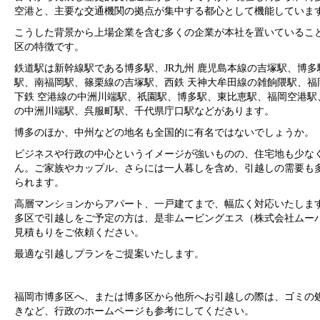
空港と、主要な交通機関の拠点が集中する都心として機能していま
こうした背景から上場企業を含む多くの企業が本社を置いているこ
区の特徴です。
鉄道駅は新幹線駅である博多駅、JR九州 鹿児島本線の吉塚駅、博多
駅、南福岡駅、篠栗線の吉塚駅、西鉄 天神大牟田線の雑餉隈駅、福
下鉄 空港線の中洲川端駅、祇園駅、博多駅、東比恵駅、福岡空港駅
の中洲川端駅、呉服町駅、千代県庁口駅などがあります。
博多のほか、中州などの地名も全国的に有名ではないでしょうか。
ビジネスや行政の中心というイメージが強いものの、住宅地も少な
ん。ご家族やカップル、さらには一人暮しを含め、引越しの需要も
られます。
高層マンションからアパート、一戸建てまで、幅広く対応いたしま
多区で引越しをご予定の方は、是非ムービングエス（株式会社ムー
見積もりをご依頼ください。
最適な引越しプランをご提案いたします。
福岡市博多区へ、または博多区から他所へお引越しの際は、ゴミの
きなど、行政のホームページも参考にしてください。