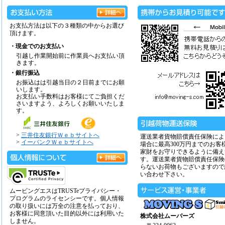
お支払方法は以下の３種類の中からお選び
頂けます。
・現金でのお支払い
引越し作業開始前に作業員へお支払い頂
きます。
・銀行振込
お振込はは引越当日の２日前までにお願
いします。
お支払い手数料はお客様にてご負担くだ
さいますよう、よろしくお願いいたしま
す。
>
三井住友銀行Ｗｅｂサイトへ
運送業者貨物賠償責任保険によ
>
イーバンクＷｅｂサイトへ
場合に最高300万円までのお客
家財をお守りできるように備え
す。運送業者貨物賠償責任保険
らないお荷物もございますので
い合わせ下さい。
ムービングエスはTRUSTeプライバシー・
プログラムのライセンシーです。個人情報
の取り扱いには万全の注意を払っており、
お客様に同意頂いた目的以外には利用いた
株式会社ムーバーズ
しません。