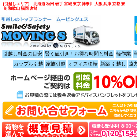
[引越しエリア] 北海道 秋田 岩手 宮城 東京 神奈川 大阪 兵庫 京都 奈
良 和歌山 福岡 宮崎
引越し料金の目安
賢く値引き！お得な時間と料金
軽作業
カップル引越
家族引越
オフィス移転
新築 引越し
遠