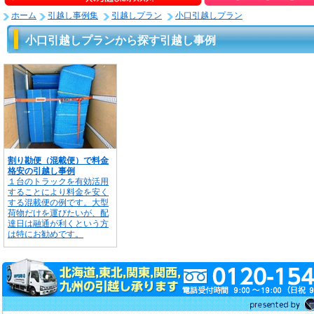
ホーム
引越し事例集
引越しプラン
小口引越しプラン
小口引越しプランから探す引越し事例
割り勘便（混載便）で料金
格安の引越し事例
１台のトラックを有効活用
することにより料金を安く
する混載便の例です。大型
荷物だけを運びたいが、配
達日は融通が利くという方
は特にお勧めです。