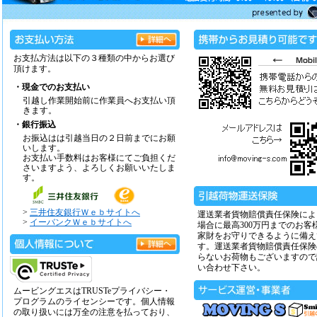
お支払方法は以下の３種類の中からお選び
頂けます。
・現金でのお支払い
引越し作業開始前に作業員へお支払い頂
きます。
・銀行振込
お振込はは引越当日の２日前までにお願
いします。
お支払い手数料はお客様にてご負担くだ
さいますよう、よろしくお願いいたしま
す。
>
三井住友銀行Ｗｅｂサイトへ
運送業者貨物賠償責任保険によ
>
イーバンクＷｅｂサイトへ
場合に最高300万円までのお客
家財をお守りできるように備え
す。運送業者貨物賠償責任保険
らないお荷物もございますので
い合わせ下さい。
ムービングエスはTRUSTeプライバシー・
プログラムのライセンシーです。個人情報
の取り扱いには万全の注意を払っており、