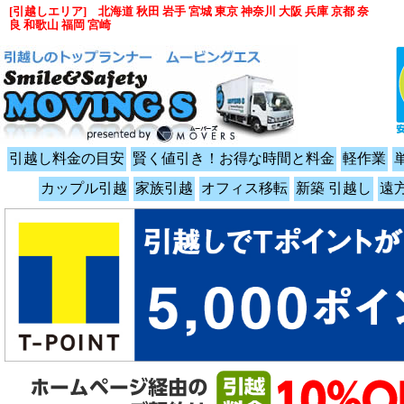
[引越しエリア] 北海道 秋田 岩手 宮城 東京 神奈川 大阪 兵庫 京都 奈
良 和歌山 福岡 宮崎
引越し料金の目安
賢く値引き！お得な時間と料金
軽作業
カップル引越
家族引越
オフィス移転
新築 引越し
遠