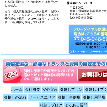
お客様に同意頂いた目的以外には利用いた
株式会社ムーバーズ
しません。
〒224-0062
神奈川県横浜市都筑区葛が谷14
また、個人情報保護のためお見積・お問い
TEL 045-948-5021
合せフォームからのデータ送信にはSSL暗
FAX 045-948-5022
号化通信を採用、グローバルサインによる
サーバ証明書も取得しています。
ホーム
会社概要
安心宣言
引越しプラン
引越しオプ
引越しの流れ
サービスエリア
引越し事例集
引越し用語集
引越しブログ
よくある質問