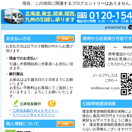
現在、この項目に関連するブログエントリーはありません
お支払方法は以下の３種類の中からお選び
頂けます。
・現金でのお支払い
引越し作業開始前に作業員へお支払い頂
きます。
・銀行振込
お振込はは引越当日の２日前までにお願
いします。
お支払い手数料はお客様にてご負担くだ
さいますよう、よろしくお願いいたしま
す。
>
三井住友銀行Ｗｅｂサイトへ
運送業者貨物賠償責任保険によ
>
イーバンクＷｅｂサイトへ
場合に最高300万円までのお客
家財をお守りできるように備え
す。運送業者貨物賠償責任保険
らないお荷物もございますので