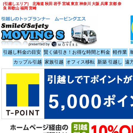
[引越しエリア] 北海道 秋田 岩手 宮城 東京 神奈川 大阪 兵庫 京都 奈
良 和歌山 福岡 宮崎
引越し料金の目安
賢く値引き！お得な時間と料金
軽作業
カップル引越
家族引越
オフィス移転
新築 引越し
遠