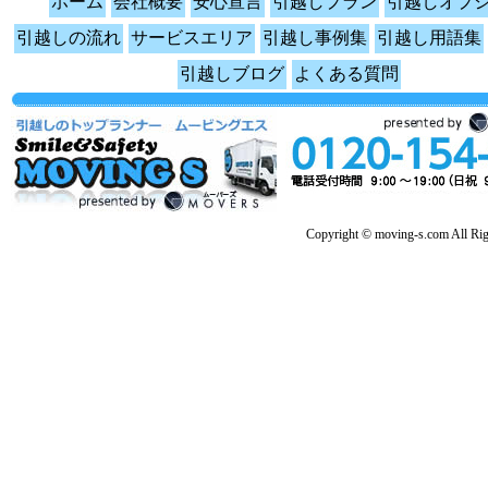
ホーム
会社概要
安心宣言
引越しプラン
引越しオプ
引越しの流れ
サービスエリア
引越し事例集
引越し用語集
引越しブログ
よくある質問
Copyright © moving-s.com All Rig