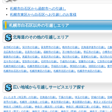
札幌市白石区から函館市への引越し
札幌市東区から白石区へお引越しのお客様
札幌市白石区以外の引越しエリア
北海道のその他の引越しエリア
余市町の引越し
深川市の引越し
富良野市の引越し
稚内市の引越し
北海道伊達市の引越し
七
北広島市の引越し
北見市の引越し
函館市の引越し
苫小牧市の引越し
帯広市の引越し
小樽市
釧路市の引越し
恵庭市の引越し
岩見沢市の引越し
旭川市の引越し
音更町の引越し
滝川市の
北斗市の引越し
登別市の引越し
石狩市の引越し
千歳市の引越し
室蘭市の引越し
江別市の引
札幌市南区の引越し
札幌市西区の引越し
手稲区の引越し
厚別区の引越し
清田区の引越し
豊
札幌市白石区の引越し
札幌市東区の引越し
札幌市北区の引越し
札幌市中央区の引越し
広い地域から引越しサービスエリア探す
さいたま市（埼玉県）の引越し
北海道の引越し
千葉の引越し
埼玉の引越し
宮城の引越し
宮
岩手の引越し
札幌市（北海道）の引越し
東京市部の引越し
東京郡部の引越し
東京２３区の引
神奈川（川崎市）の引越し
神奈川（横浜市）の引越し
神奈川（横須賀三浦）の引越し
神奈川
神奈川（県北）の引越し
神奈川（県央）の引越し
神奈川（西湘）の引越し
神奈川（足柄上）