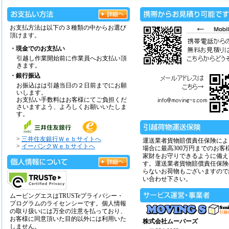
お支払方法は以下の３種類の中からお選び
頂けます。
・現金でのお支払い
引越し作業開始前に作業員へお支払い頂
きます。
・銀行振込
お振込はは引越当日の２日前までにお願
いします。
お支払い手数料はお客様にてご負担くだ
さいますよう、よろしくお願いいたしま
す。
>
三井住友銀行Ｗｅｂサイトへ
運送業者貨物賠償責任保険によ
>
イーバンクＷｅｂサイトへ
場合に最高300万円までのお客
家財をお守りできるように備え
す。運送業者貨物賠償責任保険
らないお荷物もございますので
い合わせ下さい。
ムービングエスはTRUSTeプライバシー・
プログラムのライセンシーです。個人情報
の取り扱いには万全の注意を払っており、
お客様に同意頂いた目的以外には利用いた
株式会社ムーバーズ
しません。