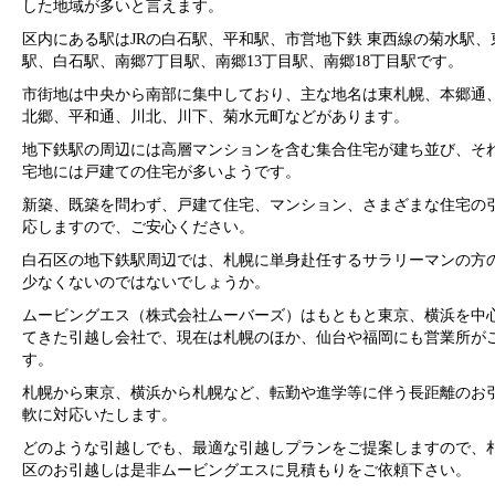
した地域が多いと言えます。
区内にある駅はJRの白石駅、平和駅、市営地下鉄 東西線の菊水駅、
駅、白石駅、南郷7丁目駅、南郷13丁目駅、南郷18丁目駅です。
市街地は中央から南部に集中しており、主な地名は東札幌、本郷通
北郷、平和通、川北、川下、菊水元町などがあります。
地下鉄駅の周辺には高層マンションを含む集合住宅が建ち並び、そ
宅地には戸建ての住宅が多いようです。
新築、既築を問わず、戸建て住宅、マンション、さまざまな住宅の
応しますので、ご安心ください。
白石区の地下鉄駅周辺では、札幌に単身赴任するサラリーマンの方
少なくないのではないでしょうか。
ムービングエス（株式会社ムーバーズ）はもともと東京、横浜を中
てきた引越し会社で、現在は札幌のほか、仙台や福岡にも営業所が
す。
札幌から東京、横浜から札幌など、転勤や進学等に伴う長距離のお
軟に対応いたします。
どのような引越しでも、最適な引越しプランをご提案しますので、
区のお引越しは是非ムービングエスに見積もりをご依頼下さい。