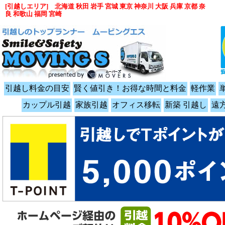
[引越しエリア] 北海道 秋田 岩手 宮城 東京 神奈川 大阪 兵庫 京都 奈
良 和歌山 福岡 宮崎
引越し料金の目安
賢く値引き！お得な時間と料金
軽作業
カップル引越
家族引越
オフィス移転
新築 引越し
遠