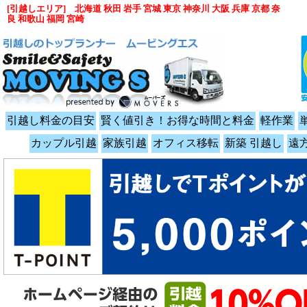
[引越しエリア] 北海道 秋田 岩手 宮城 東京 神奈川 大阪 兵庫 京都 奈
良 和歌山 福岡 宮崎
引越し料金の目安
賢く値引き！お得な時間と料金
軽作業
カップル引越
家族引越
オフィス移転
新築 引越し
遠