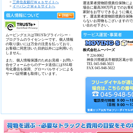
>
三井住友銀行Ｗｅｂサイトへ
運送業者貨物賠償責任保険によ
>
イーバンクＷｅｂサイトへ
場合に最高300万円までのお客
家財をお守りできるように備え
す。運送業者貨物賠償責任保険
らないお荷物もございますので
い合わせ下さい。
ムービングエスはTRUSTeプライバシー・
プログラムのライセンシーです。個人情報
の取り扱いには万全の注意を払っており、
お客様に同意頂いた目的以外には利用いた
株式会社ムーバーズ
しません。
〒224-0062
神奈川県横浜市都筑区葛が谷14
また、個人情報保護のためお見積・お問い
TEL 045-948-5021
合せフォームからのデータ送信にはSSL暗
FAX 045-948-5022
号化通信を採用、グローバルサインによる
サーバ証明書も取得しています。