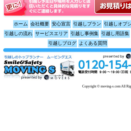
ホーム
会社概要
安心宣言
引越しプラン
引越しオプ
引越しの流れ
サービスエリア
引越し事例集
引越し用語集
引越しブログ
よくある質問
Copyright © moving-s.com All Rig