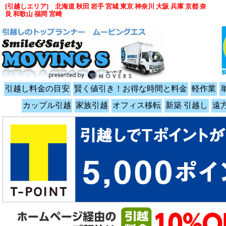
[引越しエリア] 北海道 秋田 岩手 宮城 東京 神奈川 大阪 兵庫 京都 奈
良 和歌山 福岡 宮崎
引越し料金の目安
賢く値引き！お得な時間と料金
軽作業
カップル引越
家族引越
オフィス移転
新築 引越し
遠