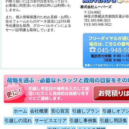
の取り扱いには万全の注意を払っており、
お客様に同意頂いた目的以外には利用いた
株式会社ムーバーズ
しません。
〒224-0062
神奈川県横浜市都筑区葛が谷14
また、個人情報保護のためお見積・お問い
TEL 045-948-5021
合せフォームからのデータ送信にはSSL暗
FAX 045-948-5022
号化通信を採用、グローバルサインによる
サーバ証明書も取得しています。
ホーム
会社概要
安心宣言
引越しプラン
引越しオプ
引越しの流れ
サービスエリア
引越し事例集
引越し用語集