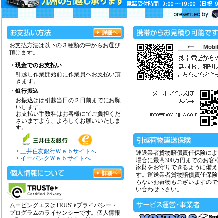
お支払方法は以下の３種類の中からお選び
頂けます。
・現金でのお支払い
引越し作業開始前に作業員へお支払い頂
きます。
・銀行振込
お振込はは引越当日の２日前までにお願
いします。
お支払い手数料はお客様にてご負担くだ
さいますよう、よろしくお願いいたしま
す。
>
三井住友銀行Ｗｅｂサイトへ
運送業者貨物賠償責任保険によ
>
イーバンクＷｅｂサイトへ
場合に最高300万円までのお客
家財をお守りできるように備え
す。運送業者貨物賠償責任保険
らないお荷物もございますので
い合わせ下さい。
ムービングエスはTRUSTeプライバシー・
プログラムのライセンシーです。個人情報