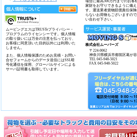
場合に最高300万円までのお客
家財をお守りできるように備え
す。運送業者貨物賠償責任保険
らないお荷物もございますので
い合わせ下さい。
ムービングエスはTRUSTeプライバシー・
プログラムのライセンシーです。個人情報
の取り扱いには万全の注意を払っており、
お客様に同意頂いた目的以外には利用いた
株式会社ムーバーズ
しません。
〒224-0062
神奈川県横浜市都筑区葛が谷14
また、個人情報保護のためお見積・お問い
TEL 045-948-5021
合せフォームからのデータ送信にはSSL暗
FAX 045-948-5022
号化通信を採用、グローバルサインによる
サーバ証明書も取得しています。