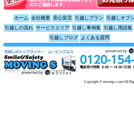
ホーム
会社概要
安心宣言
引越しプラン
引越しオプ
引越しの流れ
サービスエリア
引越し事例集
引越し用語集
引越しブログ
よくある質問
Copyright © moving-s.com All Rig