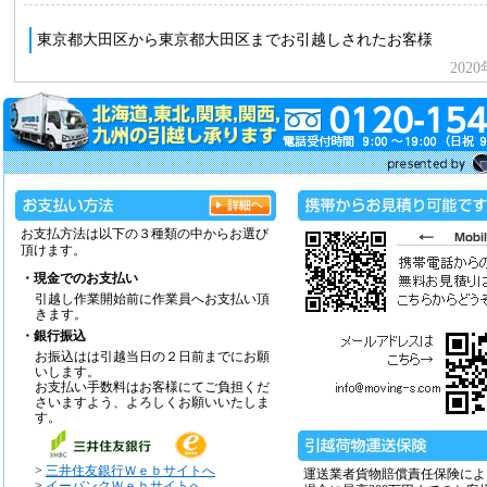
お支払方法は以下の３種類の中からお選び
頂けます。
・現金でのお支払い
引越し作業開始前に作業員へお支払い頂
きます。
・銀行振込
お振込はは引越当日の２日前までにお願
いします。
お支払い手数料はお客様にてご負担くだ
さいますよう、よろしくお願いいたしま
す。
>
三井住友銀行Ｗｅｂサイトへ
運送業者貨物賠償責任保険によ
>
イーバンクＷｅｂサイトへ