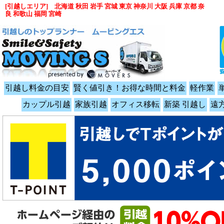
[引越しエリア] 北海道 秋田 岩手 宮城 東京 神奈川 大阪 兵庫 京都 奈
良 和歌山 福岡 宮崎
引越し料金の目安
賢く値引き！お得な時間と料金
軽作業
カップル引越
家族引越
オフィス移転
新築 引越し
遠