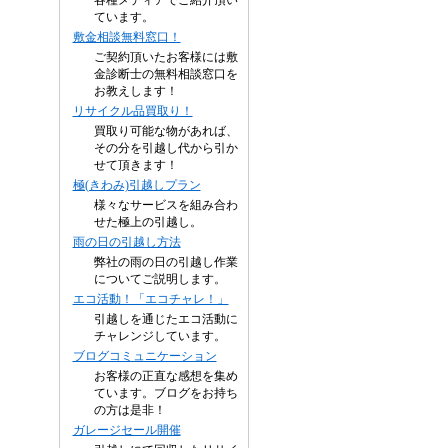
各種メディアでご紹介頂い
ています。
敷金相談無料窓口！
ご契約頂いたお客様には敷
金診断士の無料相談窓口を
お教えします！
リサイクル品買取り！
買取り可能な物があれば、
その分を引越し代から引か
せて頂きます！
極(きわみ)引越しプラン
様々なサービスを組み合わ
せた極上の引越し。
雨の日の引越し方法
弊社の雨の日の引越し作業
についてご説明します。
エコ活動！「エコチャレ！」
引越しを通じたエコ活動に
チャレンジしています。
ブログコミュニケーション
お客様の正直な感想を集め
ています。ブログをお持ち
の方は是非！
ガレージセール開催