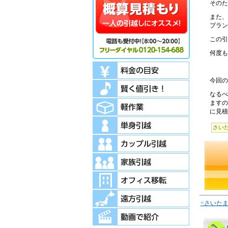
そのた
また、
プラン
この引
何度も
今回の
なるべ
ますの
に見積
さい
<さいた