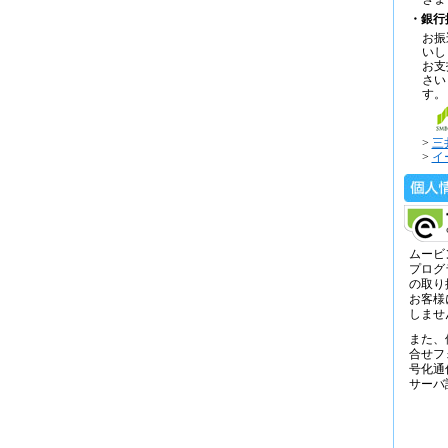
・銀行
お振
いし
お支
さい
す。
>
三
>
イ
ムービ
プログ
の取り
お客様
しませ
また、
合せフ
号化通
サーバ