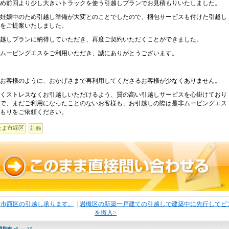
め前回より少し大きいトラックを使う引越しプランでお見積もりいたしました。
妊娠中のため引越し準備が大変とのことでしたので、梱包サービスも付けた引越し
をご提案いたしました。
越しプランに納得していただき、再度ご契約いただくことができました。
ムービングエスをご利用いただき、誠にありがとうございます。
お客様のように、おかげさまで再利用してくださるお客様が少なくありません。
くストレスなくお引越しいただけるよう、質の高い引越しサービスを心掛けており
で、まだご利用になったことのないお客様も、お引越しの際は是非ムービングエス
もりをご依頼ください。
たま市緑区
妊娠
ま市西区の引越し承ります。
|
岩槻区の新築一戸建ての引越しで建築中に先行してピ
を搬入>