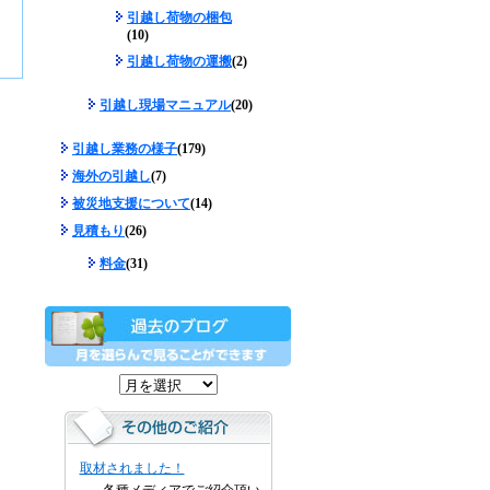
引越し荷物の梱包
(10)
引越し荷物の運搬
(2)
引越し現場マニュアル
(20)
引越し業務の様子
(179)
海外の引越し
(7)
被災地支援について
(14)
見積もり
(26)
料金
(31)
取材されました！