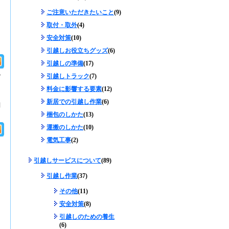
ご注意いただきたいこと
(9)
取付・取外
(4)
安全対策
(10)
引越しお役立ちグッズ
(6)
引越しの準備
(17)
の
引越しトラック
(7)
料金に影響する要素
(12)
な
新居での引越し作業
(6)
問
梱包のしかた
(13)
運搬のしかた
(10)
電気工事
(2)
引越しサービスについて
(89)
引越し作業
(37)
その他
(11)
安全対策
(8)
引越しのための養生
(6)