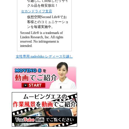
引越しにて回収したリサイ
クル品を格安放出！
セカンドライフ支店
仮想空間Second Life®でお
客様とのコミュニケーショ
ンを毎週実施中。
Second Life® is a trademark of
Linden Research, Inc. All rights
reserved. No infringement is
intended.
女性専用 nadeshiko レディース引越し