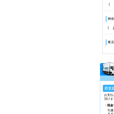
お支払
頂けま
・現金
引越
きま