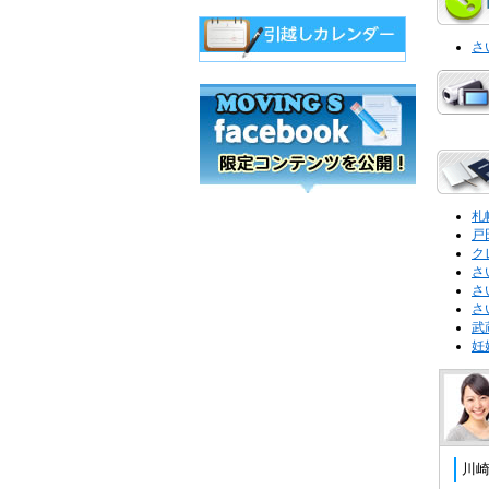
さ
札
戸
ク
さ
さ
さ
武
妊