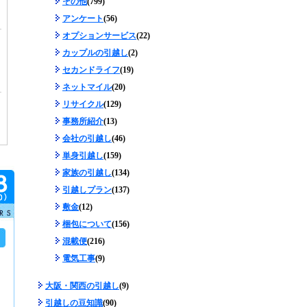
その他
(799)
アンケート
(56)
オプションサービス
(22)
カップルの引越し
(2)
セカンドライフ
(19)
ネットマイル
(20)
リサイクル
(129)
事務所紹介
(13)
会社の引越し
(46)
単身引越し
(159)
家族の引越し
(134)
引越しプラン
(137)
敷金
(12)
梱包について
(156)
混載便
(216)
電気工事
(9)
大阪・関西の引越し
(9)
引越しの豆知識
(90)