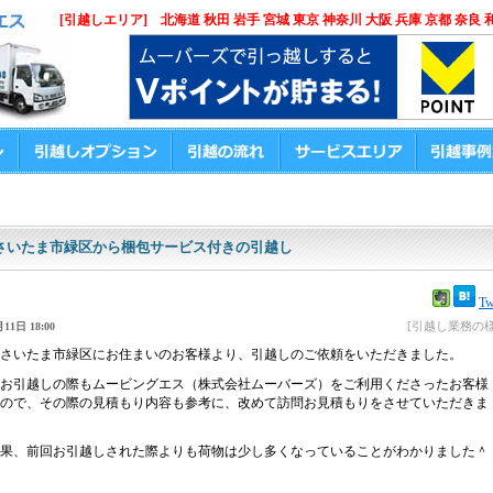
[引越しエリア] 北海道 秋田 岩手 宮城 東京 神奈川 大阪 兵庫 京都 奈良 
さいたま市緑区から梱包サービス付きの引越し
Tw
[引越し業務の様
11日 18:00
さいたま市緑区にお住まいのお客様より、引越しのご依頼をいただきました。
お引越しの際もムービングエス（株式会社ムーバーズ）をご利用くださったお客様
ので、その際の見積もり内容も参考に、改めて訪問お見積もりをさせていただきま
果、前回お引越しされた際よりも荷物は少し多くなっていることがわかりました＾