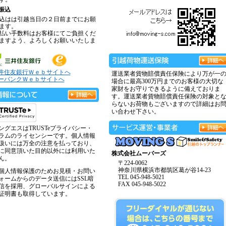
振込
込はは引越当日の２日前までにお願
ます。
払い手数料はお客様にてご負担くだ
ますよう、よろしくお願いいたしま
井住友銀行Ｗｅｂサイトへ
運送業者貨物賠償責任保険により万が一
ーバンクＷｅｂサイトへ
場合に最高300万円までのお客様の大切な
家財をお守りできるように備えておりま
す。運送業者貨物賠償責任保険の対象と
らないお荷物もございますので詳細はお
い合わせ下さい。
ングエスはTRUSTeプライバシー・
ラムのライセンシーです。個人情報
扱いには万全の注意を払っており、
に同意頂いた目的以外には利用いた
株式会社ムーバーズ
ん。
〒224-0062
神奈川県横浜市都筑区葛が谷14-23
個人情報保護のためお見積・お問い
TEL 045-948-5021
ォームからのデータ送信にはSSL暗
FAX 045-948-5022
信を採用、グローバルサインによる
証明書も取得しています。