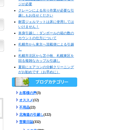
ジが必要
クレーンによる吊り作業が必要な引
越しもお任せください
耐震ジェルマットは床に使用しては
いけません！
単身引越し：ダンボールの箱の数の
カウントの仕方について
札幌市から東京へ混載便による引越
し
札幌市北区から苫小牧、札幌東区を
回る複雑なカップル引越し
夏前にエアコンの分解クリーニング
がお勧めです（お早めに）
お客様の声
(3)
オススメ
(12)
不用品
(22)
北海道の引越し
(122)
営業日誌
(332)