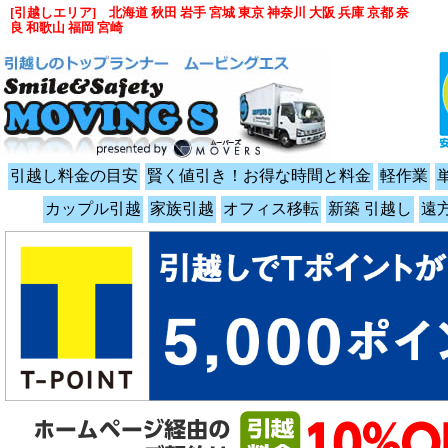
[引越しエリア] 北海道 秋田 岩手 宮城 東京 神奈川 大阪 兵庫 京都 奈
良 和歌山 福岡 宮崎
引越し料金の目安
賢く値引き！お得な時間と料金
軽作業
カップル引越
家族引越
オフィス移転
新築 引越し
遠