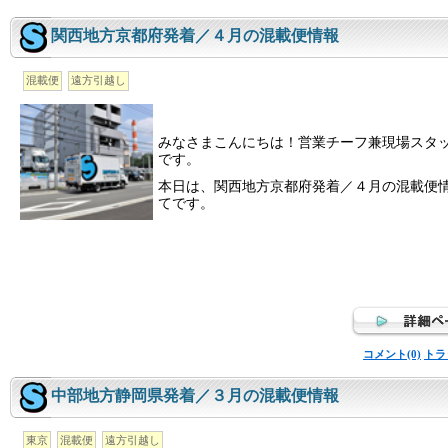
関西地方京都府発着／４月の混載便情報
混載便
遠方引越し
みなさまこんにちは！営業チーフ兼現場スタ
です。
本日は、関西地方京都府発着／４月の混載便
てです。
コメント(0)
トラ
中部地方静岡県発着／３月の混載便情報
東京
混載便
遠方引越し