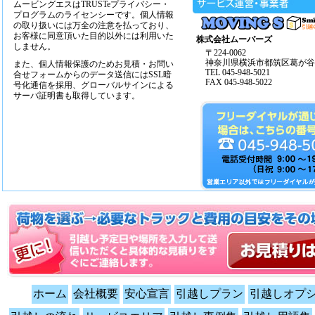
ムービングエスはTRUSTeプライバシー・
プログラムのライセンシーです。個人情報
の取り扱いには万全の注意を払っており、
お客様に同意頂いた目的以外には利用いた
株式会社ムーバーズ
しません。
〒224-0062
神奈川県横浜市都筑区葛が谷14
また、個人情報保護のためお見積・お問い
TEL 045-948-5021
合せフォームからのデータ送信にはSSL暗
FAX 045-948-5022
号化通信を採用、グローバルサインによる
サーバ証明書も取得しています。
ホーム
会社概要
安心宣言
引越しプラン
引越しオプ