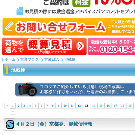
ホーム
営業ブログ
営業日誌
混載便
混載便
＜
1
2
3
4
5
6
7
8
9
10
11
12
13
14
15
16
17
18
19
＞
４月２日（金）京都発、混載便情報