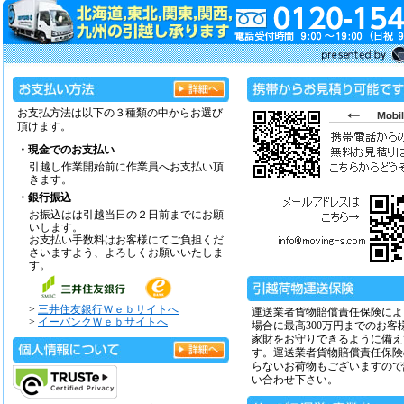
お支払方法は以下の３種類の中からお選び
頂けます。
・現金でのお支払い
引越し作業開始前に作業員へお支払い頂
きます。
・銀行振込
お振込はは引越当日の２日前までにお願
いします。
お支払い手数料はお客様にてご負担くだ
さいますよう、よろしくお願いいたしま
す。
>
三井住友銀行Ｗｅｂサイトへ
運送業者貨物賠償責任保険によ
>
イーバンクＷｅｂサイトへ
場合に最高300万円までのお客
家財をお守りできるように備え
す。運送業者貨物賠償責任保険
らないお荷物もございますので
い合わせ下さい。