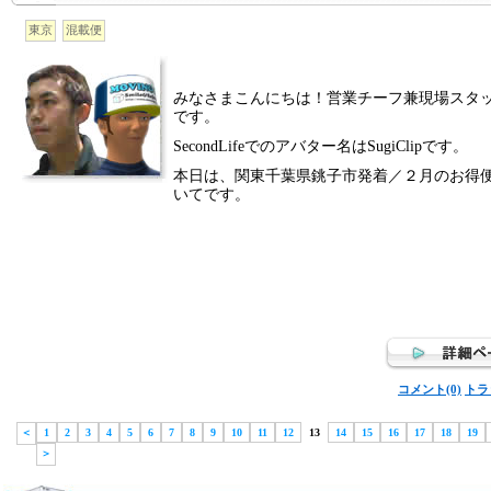
東京
混載便
みなさまこんにちは！営業チーフ兼現場スタ
です。
SecondLifeでのアバター名はSugiClipです。
本日は、関東千葉県銚子市発着／２月のお得
いてです。
コメント(0)
トラ
＜
1
2
3
4
5
6
7
8
9
10
11
12
13
14
15
16
17
18
19
＞