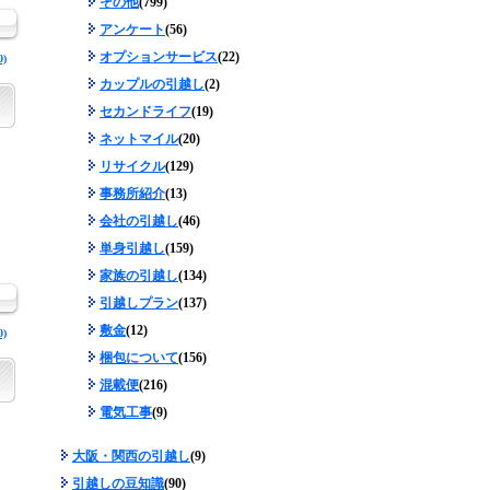
その他
(799)
アンケート
(56)
オプションサービス
(22)
)
カップルの引越し
(2)
セカンドライフ
(19)
ネットマイル
(20)
リサイクル
(129)
事務所紹介
(13)
会社の引越し
(46)
単身引越し
(159)
家族の引越し
(134)
引越しプラン
(137)
敷金
(12)
)
梱包について
(156)
混載便
(216)
電気工事
(9)
大阪・関西の引越し
(9)
引越しの豆知識
(90)