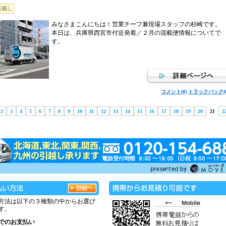
引越し
みなさまこんにちは！営業チーフ兼現場スタッフの杉崎です。
本日は、兵庫県西宮市付近発着／２月の混載便情報についてで
す。
コメント(0)
トラックバック(0
2
3
4
5
6
7
8
9
10
11
12
13
14
15
16
17
18
19
20
21
2
方法は以下の３種類の中からお選び
す。
でのお支払い