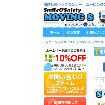
ホーム
営業ブログ
営業日誌
混載便
混
＜
1
＞
遠方