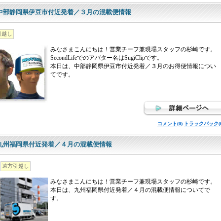
中部静岡県伊豆市付近発着／３月の混載便情報
引越し
みなさまこんにちは！営業チーフ兼現場スタッフの杉崎です。
SecondLifeでのアバター名はSugiClipです。
本日は、中部静岡県伊豆市付近発着／３月のお得便情報につい
てです。
コメント(0)
トラックバック(0
九州福岡県付近発着／４月の混載便情報
遠方引越し
みなさまこんにちは！営業チーフ兼現場スタッフの杉崎です。
本日は、九州福岡県付近発着／４月の混載便情報についてで
す。