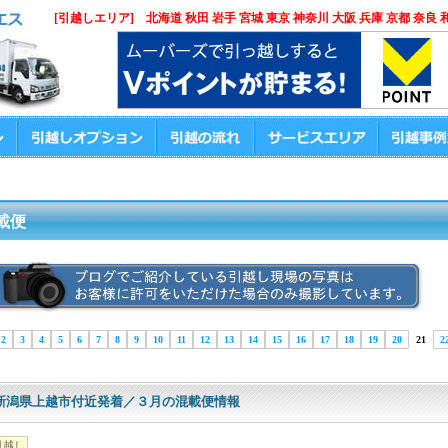
[引越しエリア] 北海道 秋田 岩手 宮城 東京 神奈川 大阪 兵庫 京都 奈良 
載便
2
3
4
5
6
7
8
9
10
11
12
13
14
15
16
17
18
19
20
21
2
新潟県上越市付近発着／３月の混載便情報
引越し