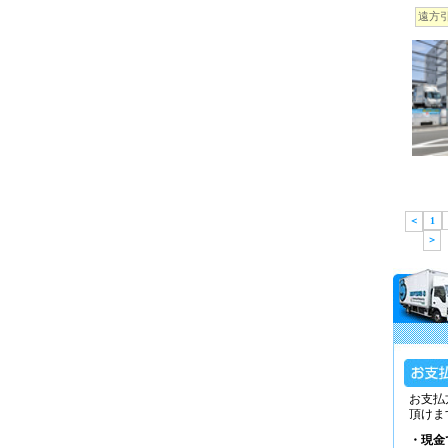
遠方
＜
1
＞
お支払
頂けま
・現金