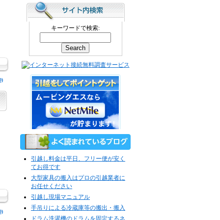
キーワードで検索:
)
引越し料金は平日、フリー便が安く
てお得です
大型家具の搬入はプロの引越業者に
お任せください
引越し現場マニュアル
手吊りによる冷蔵庫等の搬出・搬入
)
ドラム洗濯機のドラムを固定するネ