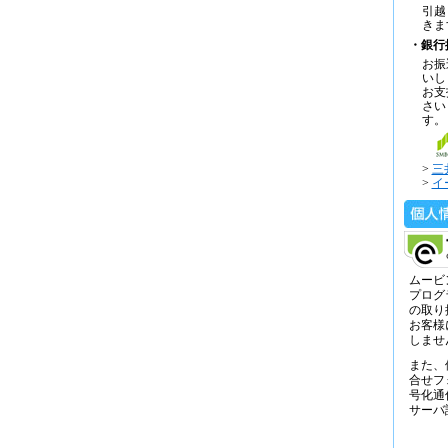
引越
きま
・銀行
お振
いし
お支
さい
す。
>
三
>
イ
ムービ
プログ
の取り
お客様
しませ
また、
合せフ
号化通
サーバ