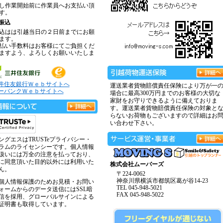
し作業開始前に作業員へお支払い頂
す。
振込
込はは引越当日の２日前までにお願
ます。
払い手数料はお客様にてご負担くだ
ますよう、よろしくお願いいたしま
井住友銀行Ｗｅｂサイトへ
運送業者貨物賠償責任保険により万が一
ーバンクＷｅｂサイトへ
場合に最高300万円までのお客様の大切な
家財をお守りできるように備えておりま
す。運送業者貨物賠償責任保険の対象と
らないお荷物もございますので詳細はお
い合わせ下さい。
ングエスはTRUSTeプライバシー・
ラムのライセンシーです。個人情報
扱いには万全の注意を払っており、
に同意頂いた目的以外には利用いた
株式会社ムーバーズ
ん。
〒224-0062
神奈川県横浜市都筑区葛が谷14-23
個人情報保護のためお見積・お問い
TEL 045-948-5021
ォームからのデータ送信にはSSL暗
FAX 045-948-5022
信を採用、グローバルサインによる
証明書も取得しています。