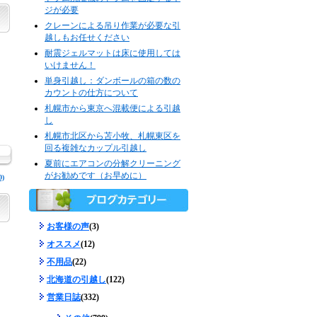
ジが必要
クレーンによる吊り作業が必要な引
越しもお任せください
耐震ジェルマットは床に使用しては
いけません！
単身引越し：ダンボールの箱の数の
カウントの仕方について
札幌市から東京へ混載便による引越
し
札幌市北区から苫小牧、札幌東区を
回る複雑なカップル引越し
夏前にエアコンの分解クリーニング
がお勧めです（お早めに）
)
お客様の声
(3)
オススメ
(12)
不用品
(22)
北海道の引越し
(122)
営業日誌
(332)