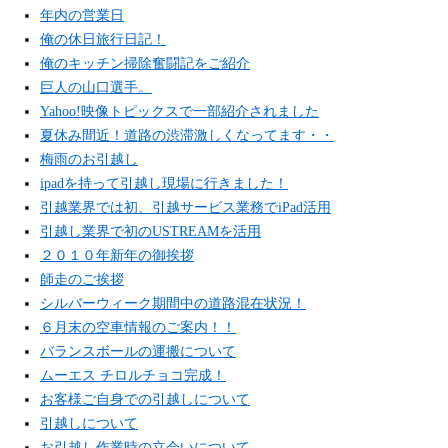
年内の営業日
俺の休日旅行日記！
俺のキッチン掃除奮闘記をご紹介
巨人の山口選手。
Yahoo!映像トピックスで一部紹介されました
夏休み間近！道路の渋滞激しくなってます・・
梅雨のお引越し
ipadを持って引越し現場に行きました！
引越業界では初、引越サービス業務でiPad活用
引越し業界で初のUSTREAMを活用
２０１０年新年の御挨拶
師走のご挨拶
シルバーウィーク期間中の道路混在状況！
６月末の空車情報のご案内！！
バランスボールの運搬について
ムーエス チロルチョコ完成！
お客様ご自身での引越しについて
引越しについて
お引越し作業時の立会いについて