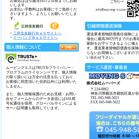
お振込はは引越当日の２日前までにお願
いします。
お支払い手数料はお客様にてご負担くだ
さいますよう、よろしくお願いいたしま
す。
>
三井住友銀行Ｗｅｂサイトへ
運送業者貨物賠償責任保険によ
>
イーバンクＷｅｂサイトへ
場合に最高300万円までのお客
家財をお守りできるように備え
す。運送業者貨物賠償責任保険
らないお荷物もございますので
い合わせ下さい。
ムービングエスはTRUSTeプライバシー・
プログラムのライセンシーです。個人情報
の取り扱いには万全の注意を払っており、
お客様に同意頂いた目的以外には利用いた
株式会社ムーバーズ
しません。
〒224-0062
神奈川県横浜市都筑区葛が谷14
また、個人情報保護のためお見積・お問い
TEL 045-948-5021
合せフォームからのデータ送信にはSSL暗
FAX 045-948-5022
号化通信を採用、グローバルサインによる
サーバ証明書も取得しています。