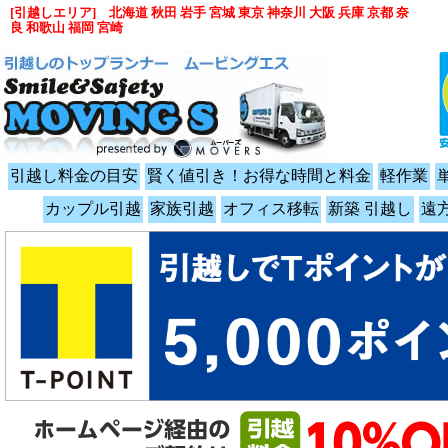
[引越しエリア] 北海道 秋田 岩手 宮城 東京 神奈川 大阪 兵庫 京都 奈
良 和歌山 福岡 宮崎
引越し料金の目安
賢く値引き！お得な時間と料金
軽作業
カップル引越
家族引越
オフィス移転
新築 引越し
遠