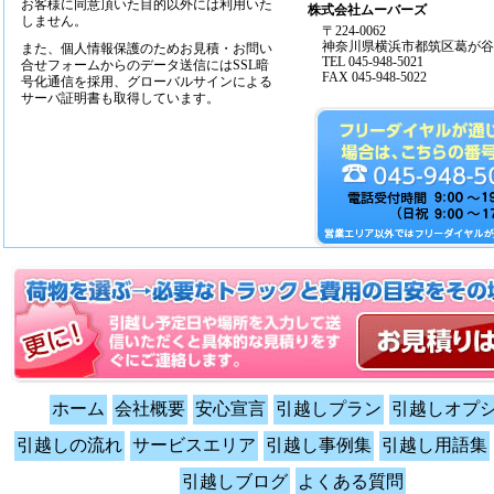
お客様に同意頂いた目的以外には利用いた
株式会社ムーバーズ
しません。
〒224-0062
神奈川県横浜市都筑区葛が谷14
また、個人情報保護のためお見積・お問い
TEL 045-948-5021
合せフォームからのデータ送信にはSSL暗
FAX 045-948-5022
号化通信を採用、グローバルサインによる
サーバ証明書も取得しています。
ホーム
会社概要
安心宣言
引越しプラン
引越しオプ
引越しの流れ
サービスエリア
引越し事例集
引越し用語集
引越しブログ
よくある質問