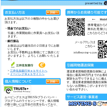
お支払方法は以下の３種類の中からお選び
頂けます。
・現金でのお支払い
引越し作業開始前に作業員へお支払い頂
きます。
・銀行振込
お振込はは引越当日の２日前までにお願
いします。
お支払い手数料はお客様にてご負担くだ
さいますよう、よろしくお願いいたしま
す。
>
三井住友銀行Ｗｅｂサイトへ
運送業者貨物賠償責任保険によ
>
イーバンクＷｅｂサイトへ
場合に最高300万円までのお客
家財をお守りできるように備え
す。運送業者貨物賠償責任保険
らないお荷物もございますので
い合わせ下さい。
ムービングエスはTRUSTeプライバシー・
プログラムのライセンシーです。個人情報
の取り扱いには万全の注意を払っており、