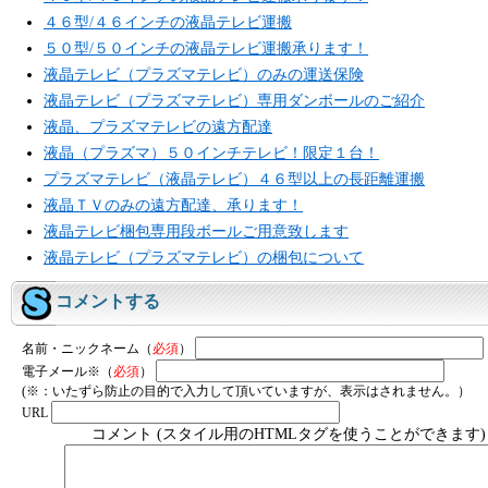
４６型/４６インチの液晶テレビ運搬
５０型/５０インチの液晶テレビ運搬承ります！
液晶テレビ（プラズマテレビ）のみの運送保険
液晶テレビ（プラズマテレビ）専用ダンボールのご紹介
液晶、プラズマテレビの遠方配達
液晶（プラズマ）５０インチテレビ！限定１台！
プラズマテレビ（液晶テレビ）４６型以上の長距離運搬
液晶ＴＶのみの遠方配達、承ります！
液晶テレビ梱包専用段ボールご用意致します
液晶テレビ（プラズマテレビ）の梱包について
コメントする
名前・ニックネーム（
必須
）
電子メール※（
必須
）
(※：いたずら防止の目的で入力して頂いていますが、表示はされません。）
URL
コメント (スタイル用のHTMLタグを使うことができます)