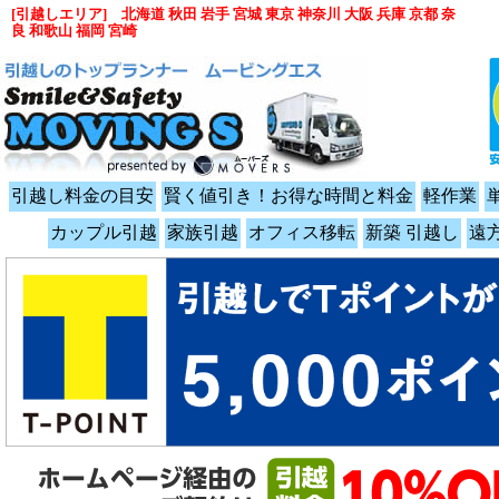
[引越しエリア] 北海道 秋田 岩手 宮城 東京 神奈川 大阪 兵庫 京都 奈
良 和歌山 福岡 宮崎
引越し料金の目安
賢く値引き！お得な時間と料金
軽作業
カップル引越
家族引越
オフィス移転
新築 引越し
遠