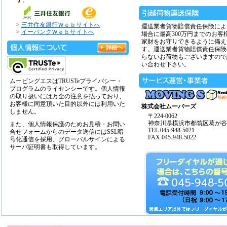
す。
>
三井住友銀行Ｗｅｂサイトへ
運送業者貨物賠償責任保険によ
>
イーバンクＷｅｂサイトへ
場合に最高300万円までのお客
家財をお守りできるように備え
す。運送業者貨物賠償責任保険
らないお荷物もございますので
い合わせ下さい。
ムービングエスはTRUSTeプライバシー・
プログラムのライセンシーです。個人情報
の取り扱いには万全の注意を払っており、
お客様に同意頂いた目的以外には利用いた
株式会社ムーバーズ
しません。
〒224-0062
神奈川県横浜市都筑区葛が谷14
また、個人情報保護のためお見積・お問い
TEL 045-948-5021
合せフォームからのデータ送信にはSSL暗
FAX 045-948-5022
号化通信を採用、グローバルサインによる
サーバ証明書も取得しています。