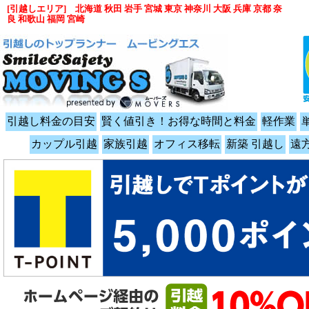
[引越しエリア] 北海道 秋田 岩手 宮城 東京 神奈川 大阪 兵庫 京都 奈
良 和歌山 福岡 宮崎
引越し料金の目安
賢く値引き！お得な時間と料金
軽作業
カップル引越
家族引越
オフィス移転
新築 引越し
遠