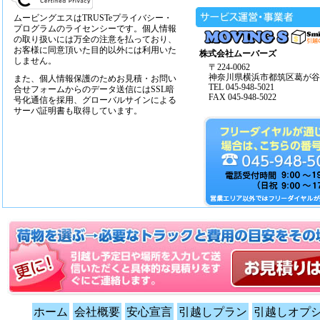
ムービングエスはTRUSTeプライバシー・
プログラムのライセンシーです。個人情報
の取り扱いには万全の注意を払っており、
お客様に同意頂いた目的以外には利用いた
株式会社ムーバーズ
しません。
〒224-0062
神奈川県横浜市都筑区葛が谷14
また、個人情報保護のためお見積・お問い
TEL 045-948-5021
合せフォームからのデータ送信にはSSL暗
FAX 045-948-5022
号化通信を採用、グローバルサインによる
サーバ証明書も取得しています。
ホーム
会社概要
安心宣言
引越しプラン
引越しオプ