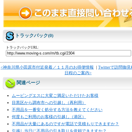
トラックバック(0)
トラックバックURL:
<神奈川県小田原市付近発着／１１月のお得便情報
|
Twitterで訪問
日程のご案内>
関連ページ
ムービングエスに大変ご満足いただけたお客様
目黒区から調布市への引越し（再利用）
不用品を一番安く処分する方法を教えてください
何度もご利用のお客様の引越し（港区）
不用品が大量にあるのですが電話で見積もりできますか？
引越し当日に不用品の引き取りを依頼できますか？