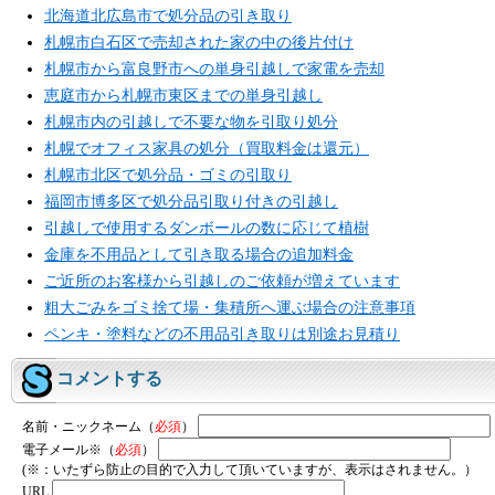
北海道北広島市で処分品の引き取り
札幌市白石区で売却された家の中の後片付け
札幌市から富良野市への単身引越しで家電を売却
恵庭市から札幌市東区までの単身引越し
札幌市内の引越しで不要な物を引取り処分
札幌でオフィス家具の処分（買取料金は還元）
札幌市北区で処分品・ゴミの引取り
福岡市博多区で処分品引取り付きの引越し
引越しで使用するダンボールの数に応じて植樹
金庫を不用品として引き取る場合の追加料金
ご近所のお客様から引越しのご依頼が増えています
粗大ごみをゴミ捨て場・集積所へ運ぶ場合の注意事項
ペンキ・塗料などの不用品引き取りは別途お見積り
コメントする
名前・ニックネーム（
必須
）
電子メール※（
必須
）
(※：いたずら防止の目的で入力して頂いていますが、表示はされません。）
URL