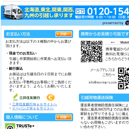
お支払方法は以下の３種類の中からお選び
頂けます。
・現金でのお支払い
引越し作業開始前に作業員へお支払い頂
きます。
・銀行振込
お振込はは引越当日の２日前までにお願
いします。
お支払い手数料はお客様にてご負担くだ
さいますよう、よろしくお願いいたしま
す。
>
三井住友銀行Ｗｅｂサイトへ
運送業者貨物賠償責任保険によ
>
イーバンクＷｅｂサイトへ
場合に最高300万円までのお客
家財をお守りできるように備え
す。運送業者貨物賠償責任保険
らないお荷物もございますので
い合わせ下さい。