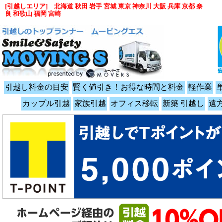
[引越しエリア] 北海道 秋田 岩手 宮城 東京 神奈川 大阪 兵庫 京都 奈
良 和歌山 福岡 宮崎
引越し料金の目安
賢く値引き！お得な時間と料金
軽作業
カップル引越
家族引越
オフィス移転
新築 引越し
遠