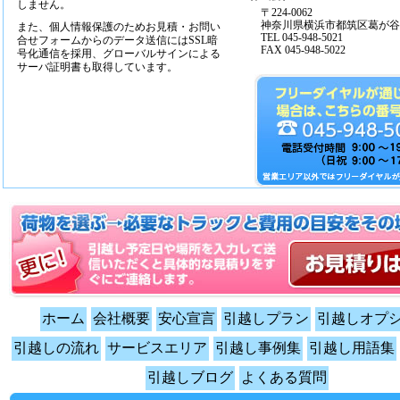
しません。
〒224-0062
神奈川県横浜市都筑区葛が谷14
また、個人情報保護のためお見積・お問い
TEL 045-948-5021
合せフォームからのデータ送信にはSSL暗
FAX 045-948-5022
号化通信を採用、グローバルサインによる
サーバ証明書も取得しています。
ホーム
会社概要
安心宣言
引越しプラン
引越しオプ
引越しの流れ
サービスエリア
引越し事例集
引越し用語集
引越しブログ
よくある質問