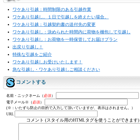
ワケあり引越：時間制限のある引越作業
ワケあり引越し。１日で引越しを終えたい場合。
ワケあり引越：引越契約書の送付先の変更
ワケあり引越し：決められた時間内に荷物を梱包して引越し
ワケあり引越し：お荷物を一時保管してお届けプラン
出戻り引越し！
特殊な引越をご紹介
ワケあり引越しお受けいたします！
急な引越し・ワケあり引越しご相談ください
コメントする
名前・ニックネーム（
必須
）
電子メール※（
必須
）
(※：いたずら防止の目的で入力して頂いていますが、表示はされません。）
URL
コメント (スタイル用のHTMLタグを使うことができます)