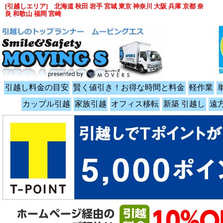
[引越しエリア] 北海道 秋田 岩手 宮城 東京 神奈川 大阪 兵庫 京都 奈
良 和歌山 福岡 宮崎
引越し料金の目安
賢く値引き！お得な時間と料金
軽作業
カップル引越
家族引越
オフィス移転
新築 引越し
遠