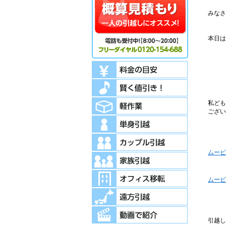
みなさ
本日は
私ども
ござい
ムービ
ムービ
引越し