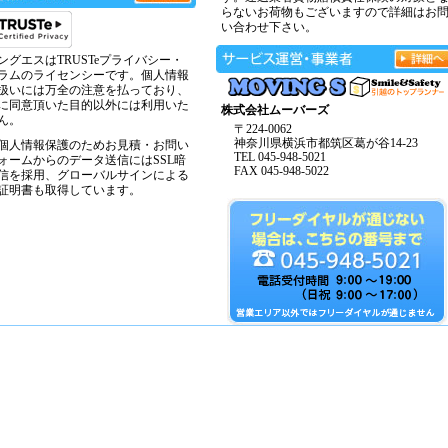
らないお荷物もございますので詳細はお
い合わせ下さい。
ングエスはTRUSTeプライバシー・
ラムのライセンシーです。個人情報
扱いには万全の注意を払っており、
に同意頂いた目的以外には利用いた
株式会社ムーバーズ
ん。
〒224-0062
神奈川県横浜市都筑区葛が谷14-23
個人情報保護のためお見積・お問い
TEL 045-948-5021
ォームからのデータ送信にはSSL暗
FAX 045-948-5022
信を採用、グローバルサインによる
証明書も取得しています。