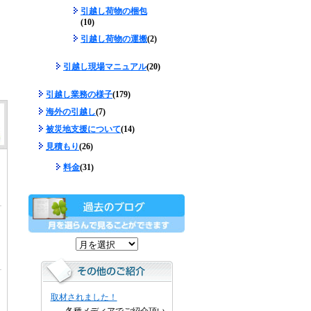
引越し荷物の梱包
(10)
引越し荷物の運搬
(2)
引越し現場マニュアル
(20)
引越し業務の様子
(179)
海外の引越し
(7)
被災地支援について
(14)
見積もり
(26)
料金
(31)
取材されました！