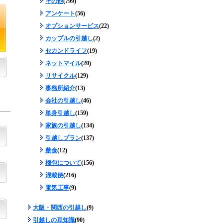
その他
(799)
アンケート
(56)
オプションサービス
(22)
カップルの引越し
(2)
セカンドライフ
(19)
ネットマイル
(20)
リサイクル
(129)
事務所紹介
(13)
会社の引越し
(46)
単身引越し
(159)
家族の引越し
(134)
引越しプラン
(137)
敷金
(12)
梱包について
(156)
混載便
(216)
電気工事
(9)
大阪・関西の引越し
(9)
引越しの豆知識
(90)