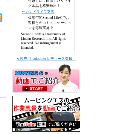
引越しにて回収したリサイ
問
クル品を格安放出！
セカンドライフ支店
仮想空間Second Life®でお
客様とのコミュニケーショ
ンを毎週実施中。
Second Life® is a trademark of
Linden Research, Inc. All rights
reserved. No infringement is
intended.
女性専用 nadeshiko レディース引越し