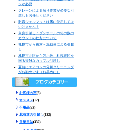
ジが必要
クレーンによる吊り作業が必要な引
越しもお任せください
耐震ジェルマットは床に使用しては
いけません！
単身引越し：ダンボールの箱の数の
カウントの仕方について
札幌市から東京へ混載便による引越
し
札幌市北区から苫小牧、札幌東区を
回る複雑なカップル引越し
夏前にエアコンの分解クリーニング
がお勧めです（お早めに）
お客様の声
(3)
オススメ
(12)
不用品
(22)
北海道の引越し
(122)
営業日誌
(332)