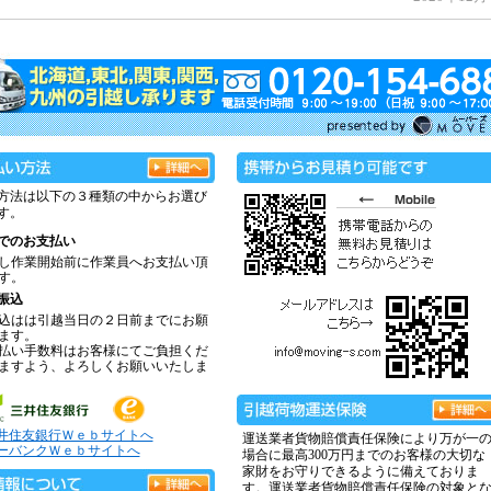
方法は以下の３種類の中からお選び
す。
でのお支払い
し作業開始前に作業員へお支払い頂
す。
振込
込はは引越当日の２日前までにお願
ます。
払い手数料はお客様にてご負担くだ
ますよう、よろしくお願いいたしま
井住友銀行Ｗｅｂサイトへ
運送業者貨物賠償責任保険により万が一
ーバンクＷｅｂサイトへ
場合に最高300万円までのお客様の大切な
家財をお守りできるように備えておりま
す。運送業者貨物賠償責任保険の対象と