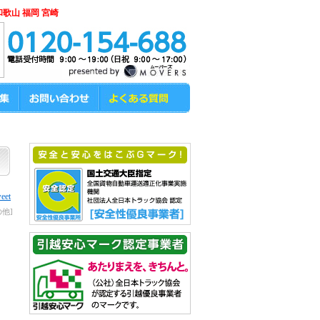
和歌山 福岡 宮崎
eet
の他]