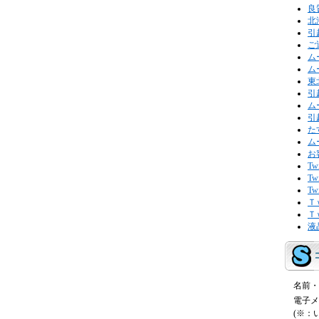
良
北
引
ご
ム
ム
東
引
ム
引
た
ム
お
T
T
T
Ｔ
Ｔ
液
名前・
電子メ
(※：