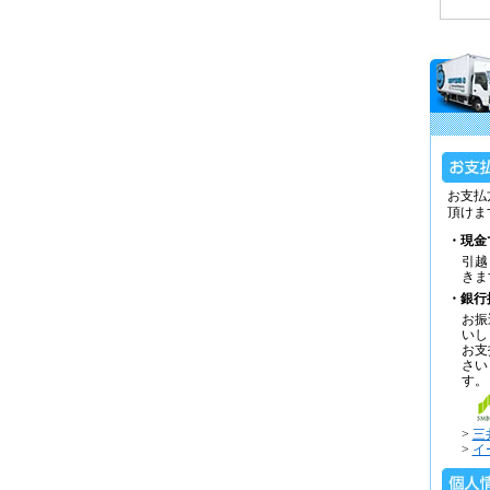
お支払
頂けま
・現金
引越
きま
・銀行
お振
いし
お支
さい
す。
>
三
>
イ