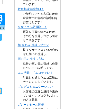
各種メディアでご紹介頂い
ています。
敷金相談無料窓口！
ご契約頂いたお客様には敷
金診断士の無料相談窓口を
お教えします！
リサイクル品買取り！
買取り可能な物があれば、
その分を引越し代から引か
せて頂きます！
極(きわみ)引越しプラン
様々なサービスを組み合わ
せた極上の引越し。
雨の日の引越し方法
弊社の雨の日の引越し作業
についてご説明します。
エコ活動！「エコチャレ！」
引越しを通じたエコ活動に
チャレンジしています。
ブログコミュニケーション
お客様の正直な感想を集め
ています。ブログをお持ち
の
の方は是非！
ガレージセール開催
な