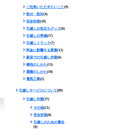
ご注意いただきたいこと
(9)
取付・取外
(4)
安全対策
(10)
引越しお役立ちグッズ
(6)
引越しの準備
(17)
引越しトラック
(7)
料金に影響する要素
(12)
新居での引越し作業
(6)
梱包のしかた
(13)
運搬のしかた
(10)
電気工事
(2)
引越しサービスについて
(89)
引越し作業
(37)
その他
(11)
安全対策
(8)
引越しのための養生
(6)