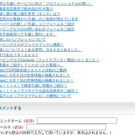
質な引越しサービスに向け「プロフェッショナルの誓い」
海道北広島市で処分品の引き取り
越し屋が選ぶ婚礼箪笥（タンス）は？
近所のお客様から引越しのご依頼が増えています
ーバーズの新しい引越しユニフォームをご紹介
ービングエスのお問い合わせフォームをご紹介
北方面格安にて引越し受付します。
越しのパンフレットについて
ービングエスがフェイスブックに挑戦！
越しについてよくある質問。Ｑ＆Ａまとめました。
すけあおうＮｉｐｐｏｎ
ービングエスFacebook（フェイスブック）開設いたしました！
客様をご紹介してくださったお客様へ。
witterで訪問御見積りオススメ日程のご案内
witterに９月６日の空車情報が掲載されました
witterに９月７日の空車情報が掲載されました！
ｗｉｔｔｅｒで格安引越し情報をご紹介！
ｗｉｔｔｅｒでリサイクル品出品状況をご紹介！
晶テレビ（プラズマテレビ）の梱包について
コメントする
ニックネーム（
必須
）
ール※（
必須
）
いたずら防止の目的で入力して頂いていますが、表示はされません。）