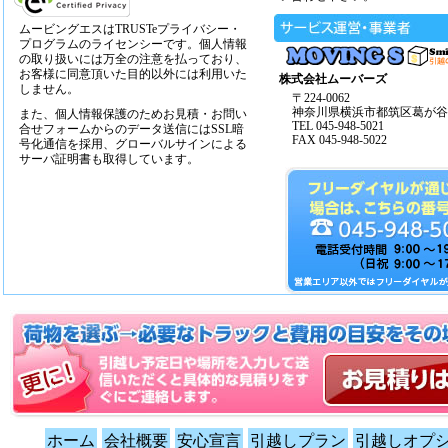
ムービングエスはTRUSTeプライバシー・
プログラムのライセンシーです。個人情報
の取り扱いには万全の注意を払っており、
お客様に同意頂いた目的以外には利用いた
株式会社ムーバーズ
しません。
〒224-0062
神奈川県横浜市都筑区葛が谷14
また、個人情報保護のためお見積・お問い
TEL 045-948-5021
合せフォームからのデータ送信にはSSL暗
FAX 045-948-5022
号化通信を採用、グローバルサインによる
サーバ証明書も取得しています。
ホーム
会社概要
安心宣言
引越しプラン
引越しオプ