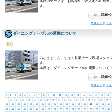
本日のテーマは、お客様のご友人宅への配達
す。
コメント(0)
トラ
ダイニングテーブルの運搬について
家具
みなさまこんにちは！営業チーフ現場スタッ
す。
本日は、ダイニングテーブルの運搬について
コメント(0)
トラ
＜
1
2
3
4
5
6
7
8
9
10
11
12
13
14
15
16
17
18
19
23
24
25
26
27
28
29
30
31
32
33
34
35
36
37
38
39
43
44
45
46
47
48
49
50
51
52
53
54
55
56
57
58
59
60
63
64
65
66
67
68
69
70
71
72
73
74
75
76
77
78
79
80