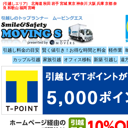
[引越しエリア] 北海道 秋田 岩手 宮城 東京 神奈川 大阪 兵庫 京都 奈
良 和歌山 福岡 宮崎
引越し料金の目安
賢く値引き！お得な時間と料金
軽作業
カップル引越
家族引越
オフィス移転
新築 引越し
遠