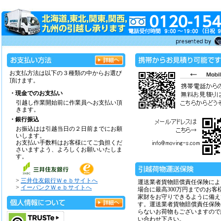
お支払方法は以下の３種類の中からお選び
頂けます。
・現金でのお支払い
引越し作業開始前に作業員へお支払い頂
きます。
・銀行振込
お振込はは引越当日の２日前までにお願
いします。
お支払い手数料はお客様にてご負担くだ
さいますよう、よろしくお願いいたしま
す。
>
三井住友銀行Ｗｅｂサイトへ
運送業者貨物賠償責任保険によ
>
イーバンクＷｅｂサイトへ
場合に最高300万円までのお客
家財をお守りできるように備え
す。運送業者貨物賠償責任保険
らないお荷物もございますので
い合わせ下さい。