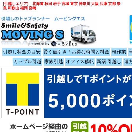
[引越しエリア] 北海道 秋田 岩手 宮城 東京 神奈川 大阪 兵庫 京都 奈
良 和歌山 福岡 宮崎
引越し料金の目安
賢く値引き！お得な時間と料金
軽作業
カップル引越
家族引越
オフィス移転
新築 引越し
遠