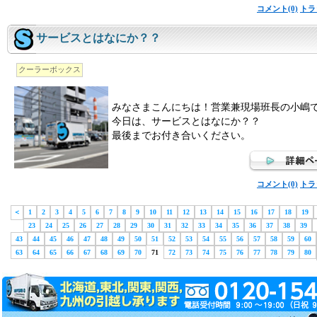
コメント(0)
トラ
サービスとはなにか？？
クーラーボックス
みなさまこんにちは！営業兼現場班長の小嶋
今日は、サービスとはなにか？？
最後までお付き合いください。
コメント(0)
トラ
＜
1
2
3
4
5
6
7
8
9
10
11
12
13
14
15
16
17
18
19
23
24
25
26
27
28
29
30
31
32
33
34
35
36
37
38
39
43
44
45
46
47
48
49
50
51
52
53
54
55
56
57
58
59
60
63
64
65
66
67
68
69
70
71
72
73
74
75
76
77
78
79
80