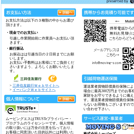
お支払方法は以下の３種類の中からお選び
頂けます。
・現金でのお支払い
引越し作業開始前に作業員へお支払い頂
きます。
・銀行振込
お振込はは引越当日の２日前までにお願
いします。
お支払い手数料はお客様にてご負担くだ
さいますよう、よろしくお願いいたしま
す。
>
三井住友銀行Ｗｅｂサイトへ
運送業者貨物賠償責任保険によ
>
イーバンクＷｅｂサイトへ
場合に最高300万円までのお客
家財をお守りできるように備え
す。運送業者貨物賠償責任保険
らないお荷物もございますので
い合わせ下さい。
ムービングエスはTRUSTeプライバシー・
プログラムのライセンシーです。個人情報
の取り扱いには万全の注意を払っており、
お客様に同意頂いた目的以外には利用いた
株式会社ムーバーズ