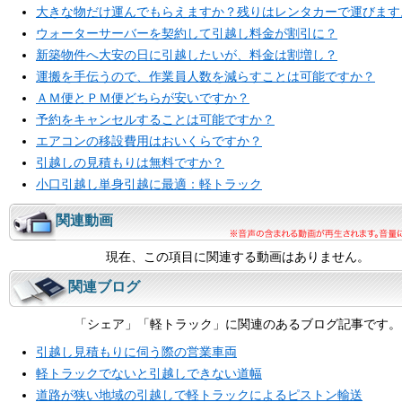
大きな物だけ運んでもらえますか？残りはレンタカーで運びます
ウォーターサーバーを契約して引越し料金が割引に？
新築物件へ大安の日に引越したいが、料金は割増し？
運搬を手伝うので、作業員人数を減らすことは可能ですか？
ＡＭ便とＰＭ便どちらが安いですか？
予約をキャンセルすることは可能ですか？
エアコンの移設費用はおいくらですか？
引越しの見積もりは無料ですか？
小口引越し単身引越に最適：軽トラック
関連動画
現在、この項目に関連する動画はありません。
関連ブログ
「シェア」「軽トラック」に関連のあるブログ記事です。
引越し見積もりに伺う際の営業車両
軽トラックでないと引越しできない道幅
道路が狭い地域の引越しで軽トラックによるピストン輸送