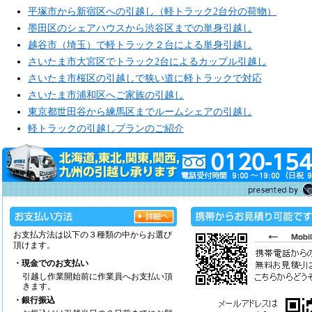
平塚市から新宿区への引越し（軽トラック2台分の荷物）
墨田区のシェアハウスから渋谷区までの単身引越し
越谷市（埼玉）で軽トラック２台による単身引越し
さいたま市大宮区でトラック2台によるカップル引越し
さいたま市桜区の引越しで狭い道に軽トラックで対応
さいたま市浦和区へご家族の引越し
東京都世田谷から練馬区までルームシェアの引越し
軽トラックの引越しプランのご紹介
お支払方法は以下の３種類の中からお選び
頂けます。
・現金でのお支払い
引越し作業開始前に作業員へお支払い頂
きます。
・銀行振込