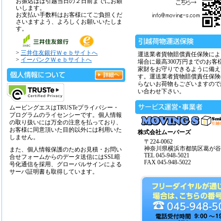
お振込はは引越当日の２日前までにお願
いします。
お支払い手数料はお客様にてご負担くだ
さいますよう、よろしくお願いいたしま
す。
>
三井住友銀行Ｗｅｂサイトへ
運送業者貨物賠償責任保険によ
>
イーバンクＷｅｂサイトへ
場合に最高300万円までのお客
家財をお守りできるように備え
す。運送業者貨物賠償責任保険
らないお荷物もございますので
い合わせ下さい。
ムービングエスはTRUSTeプライバシー・
プログラムのライセンシーです。個人情報
の取り扱いには万全の注意を払っており、
お客様に同意頂いた目的以外には利用いた
株式会社ムーバーズ
しません。
〒224-0062
神奈川県横浜市都筑区葛が谷14
また、個人情報保護のためお見積・お問い
TEL 045-948-5021
合せフォームからのデータ送信にはSSL暗
FAX 045-948-5022
号化通信を採用、グローバルサインによる
サーバ証明書も取得しています。