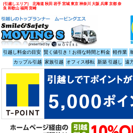
[引越しエリア] 北海道 秋田 岩手 宮城 東京 神奈川 大阪 兵庫 京都 奈
良 和歌山 福岡 宮崎
引越し料金の目安
賢く値引き！お得な時間と料金
軽作業
カップル引越
家族引越
オフィス移転
新築 引越し
遠