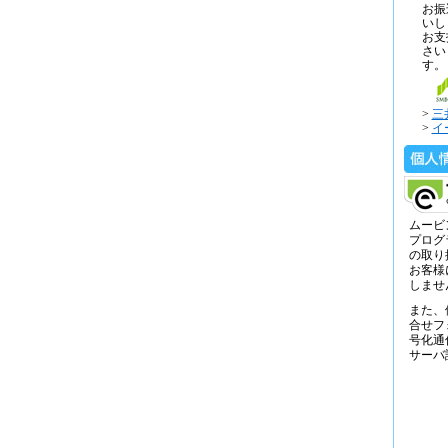
お振
いし
お支
さい
す。
>
三
>
イ
ムービ
プログ
の取り
お客様
しませ
また、
合せフ
号化通
サーバ