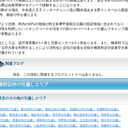
地域へのバス路線はないもののあきる野市への路線はあります。あきる野市以外の地
る際は自家用車やタクシーで移動することになります。
移動する場合、中央道八王子インターチェンジ及び圏央道あきる野インターから国道4
号、都道33号を通ります。
岸より北側、村内の60%の地域が秩父多摩甲斐国立公園の指定地域に含まれており、
環境を利用したハイキングコースや渓谷での釣りやバーベキューが盛んでキャンプ場
が多数あります。
境としては、認可保育園が1ヶ所と児童センターが1ヶ所あります。また、檜原村で
する空き家を利用することにより活性化と定住の促進を目指す檜原村定住促進空き家
実施されています。
関連ブログ
現在、この項目に関連するブログエントリーはありません。
原村以外の引越しエリア
東京のその他の引越しエリア
町村部の引越し
東大和市の引越し
東村山市の引越し
武蔵村山市の引越し
武蔵野市の引越し
引越し
町田市の引越し
福生市の引越し
府中市の引越し
東久留米市の引越し
羽村市の引越し
の引越し
西東京市の引越し
調布市の引越し
日野市の引越し
立川市の引越し
狛江市の引越し
引越し
国分寺市の引越し
小金井市の引越し
国立市の引越し
清瀬市の引越し
青梅市の引越し