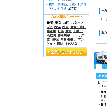
横浜市鶴見区から東京都新宿
区へのお引越し
(07/30)
ブログ頻出キーワード
作業
東京
23区
スタッフ
安心
横浜
梱包
遠方引越し
神奈川
川崎
家具
川崎市
混載便
神奈川県
トラック
世田谷区
単身引越し
マン
ション
階段
予約状況
お支払
頂けま
・現金
引越
きま
・銀行