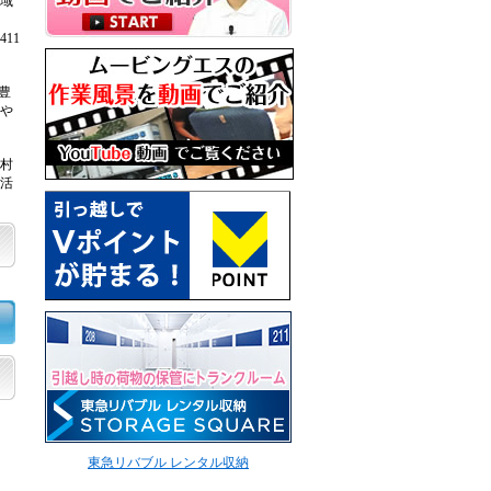
域
11
豊
や
は村
活
東急リバブル レンタル収納