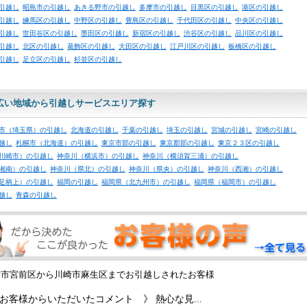
引越し
昭島市の引越し
あきる野市の引越し
多摩市の引越し
目黒区の引越し
港区の引越し
引越し
練馬区の引越し
中野区の引越し
豊島区の引越し
千代田区の引越し
中央区の引越し
引越し
世田谷区の引越し
墨田区の引越し
新宿区の引越し
渋谷区の引越し
品川区の引越し
引越し
北区の引越し
葛飾区の引越し
大田区の引越し
江戸川区の引越し
板橋区の引越し
引越し
足立区の引越し
杉並区の引越し
広い地域から引越しサービスエリア探す
市（埼玉県）の引越し
北海道の引越し
千葉の引越し
埼玉の引越し
宮城の引越し
宮崎の引越し
越し
札幌市（北海道）の引越し
東京市部の引越し
東京郡部の引越し
東京２３区の引越し
川崎市）の引越し
神奈川（横浜市）の引越し
神奈川（横須賀三浦）の引越し
湘南）の引越し
神奈川（県北）の引越し
神奈川（県央）の引越し
神奈川（西湘）の引越し
足柄上）の引越し
福岡の引越し
福岡県（北九州市）の引越し
福岡県（福岡市）の引越し
越し
青森の引越し