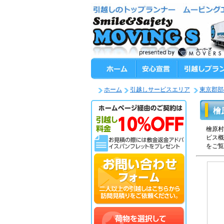
ホーム
引越しサービスエリア
東京郡部
檜
檜原村
ビス概
をご覧