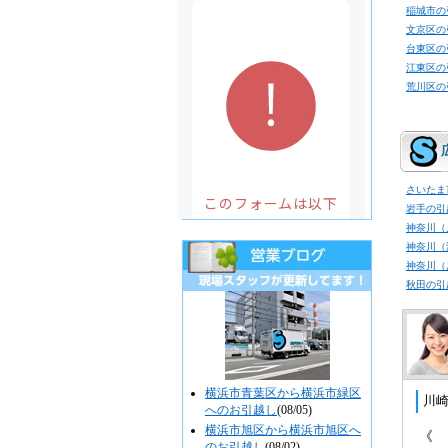
稲城市の
文京区の
台東区の
江東区の
荒川区の
さいたま
岩手の引
神奈川（
神奈川（
神奈川（
秋田の引
横浜市青葉区から横浜市緑区
へのお引越し
(08/05)
横浜市旭区から横浜市旭区へ
のお引越し
(08/02)