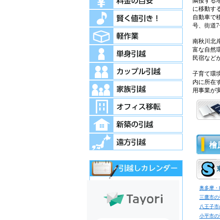
隣接する
に移動す
自動車で
号、街道7
南秋川北
富な自然
民宿など
子育て環
内に所在
用事業が
檜
奥多摩・
三鷹市の
八王子市
小平市の