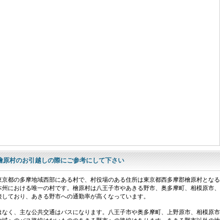
檜原村のお引越しの際にご参考にして下さい
東京都の多摩地域西部にある村で、村役場のある住所は東京都西多摩郡檜原村となる
本州における唯一の村です。檜原村は八王子市やあきる野市、奥多摩町、相模原市、
接しており、あきる野市への通勤率が高くなっています。
はなく、主な公共交通はバスになります。八王子市や奥多摩町、上野原市、相模原市