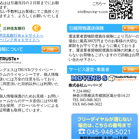
込はは引越当日の２日前までにお願
ます。
払い手数料はお客様にてご負担くだ
ますよう、よろしくお願いいたしま
井住友銀行Ｗｅｂサイトへ
運送業者貨物賠償責任保険により万が一
ーバンクＷｅｂサイトへ
場合に最高300万円までのお客様の大切な
家財をお守りできるように備えておりま
す。運送業者貨物賠償責任保険の対象と
らないお荷物もございますので詳細はお
い合わせ下さい。
ングエスはTRUSTeプライバシー・
ラムのライセンシーです。個人情報
扱いには万全の注意を払っており、
に同意頂いた目的以外には利用いた
株式会社ムーバーズ
ん。
〒224-0062
神奈川県横浜市都筑区葛が谷14-23
個人情報保護のためお見積・お問い
TEL 045-948-5021
ォームからのデータ送信にはSSL暗
FAX 045-948-5022
信を採用、グローバルサインによる
証明書も取得しています。