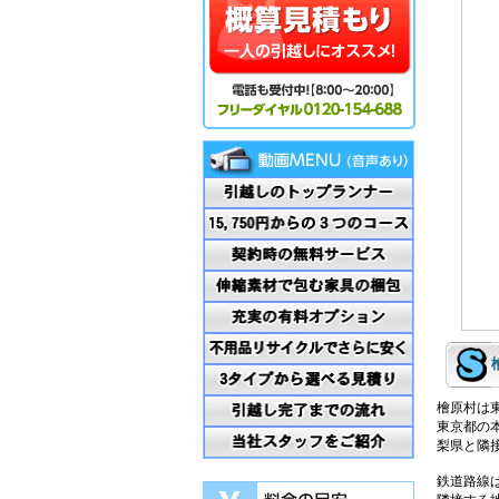
檜原村は
東京都の
梨県と隣
鉄道路線