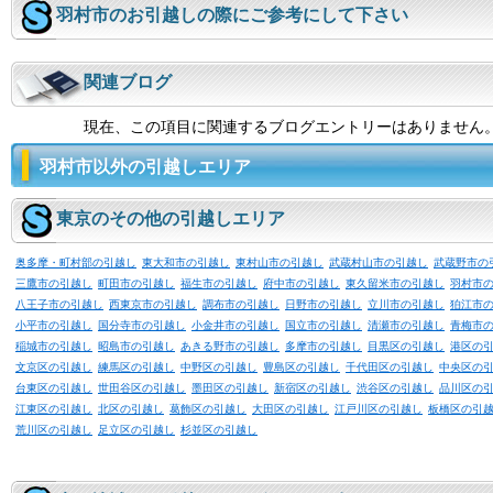
羽村市のお引越しの際にご参考にして下さい
関連ブログ
現在、この項目に関連するブログエントリーはありません
羽村市以外の引越しエリア
東京のその他の引越しエリア
奥多摩・町村部の引越し
東大和市の引越し
東村山市の引越し
武蔵村山市の引越し
武蔵野市の
三鷹市の引越し
町田市の引越し
福生市の引越し
府中市の引越し
東久留米市の引越し
羽村市
八王子市の引越し
西東京市の引越し
調布市の引越し
日野市の引越し
立川市の引越し
狛江市
小平市の引越し
国分寺市の引越し
小金井市の引越し
国立市の引越し
清瀬市の引越し
青梅市
稲城市の引越し
昭島市の引越し
あきる野市の引越し
多摩市の引越し
目黒区の引越し
港区の
文京区の引越し
練馬区の引越し
中野区の引越し
豊島区の引越し
千代田区の引越し
中央区の
台東区の引越し
世田谷区の引越し
墨田区の引越し
新宿区の引越し
渋谷区の引越し
品川区の
江東区の引越し
北区の引越し
葛飾区の引越し
大田区の引越し
江戸川区の引越し
板橋区の引
荒川区の引越し
足立区の引越し
杉並区の引越し