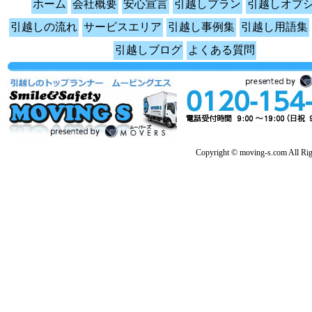
ホーム
会社概要
安心宣言
引越しプラン
引越しオプ
引越しの流れ
サービスエリア
引越し事例集
引越し用語集
引越しブログ
よくある質問
Copyright © moving-s.com All Rig