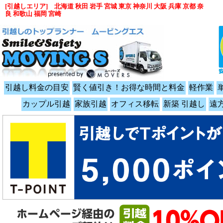
[引越しエリア] 北海道 秋田 岩手 宮城 東京 神奈川 大阪 兵庫 京都 奈
良 和歌山 福岡 宮崎
引越し料金の目安
賢く値引き！お得な時間と料金
軽作業
カップル引越
家族引越
オフィス移転
新築 引越し
遠