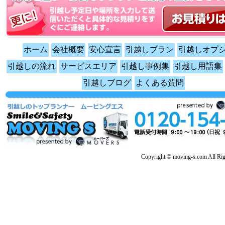
ホーム
会社概要
安心宣言
引越しプラン
引越しオプ
引越しの流れ
サービスエリア
引越し事例集
引越し用語集
引越しブログ
よくある質問
Copyright © moving-s.com All Rig