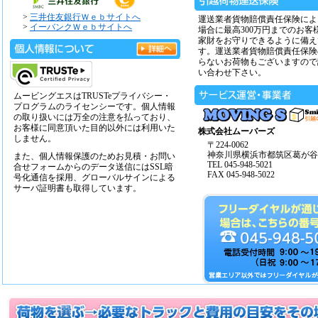
>
三井住友銀行Ｗｅｂサイトへ
運送業者貨物賠償責任保険によ
>
イーバンクＷｅｂサイトへ
場合に最高300万円までのお客
家財をお守りできるように備え
す。運送業者貨物賠償責任保険
らないお荷物もございますので
い合わせ下さい。
ムービングエスはTRUSTeプライバシー・
プログラムのライセンシーです。個人情報
の取り扱いには万全の注意を払っており、
お客様に同意頂いた目的以外には利用いた
株式会社ムーバーズ
しません。
〒224-0062
神奈川県横浜市都筑区葛が谷14
また、個人情報保護のためお見積・お問い
TEL 045-948-5021
合せフォームからのデータ送信にはSSL暗
FAX 045-948-5022
号化通信を採用、グローバルサインによる
サーバ証明書も取得しています。