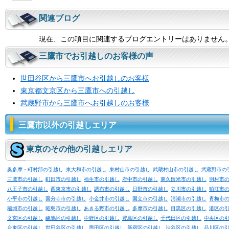
関連ブログ
現在、この項目に関連するブログエントリーはありません
三鷹市でお引越しのお客様の声
世田谷区から三鷹市へお引越しのお客様
東京都文京区から三鷹市への引越し
武蔵野市から三鷹市へお引越しのお客様
三鷹市以外の引越しエリア
東京のその他の引越しエリア
奥多摩・町村部の引越し
東大和市の引越し
東村山市の引越し
武蔵村山市の引越し
武蔵野市の
三鷹市の引越し
町田市の引越し
福生市の引越し
府中市の引越し
東久留米市の引越し
羽村市
八王子市の引越し
西東京市の引越し
調布市の引越し
日野市の引越し
立川市の引越し
狛江市
小平市の引越し
国分寺市の引越し
小金井市の引越し
国立市の引越し
清瀬市の引越し
青梅市
稲城市の引越し
昭島市の引越し
あきる野市の引越し
多摩市の引越し
目黒区の引越し
港区の
文京区の引越し
練馬区の引越し
中野区の引越し
豊島区の引越し
千代田区の引越し
中央区の
台東区の引越し
世田谷区の引越し
墨田区の引越し
新宿区の引越し
渋谷区の引越し
品川区の