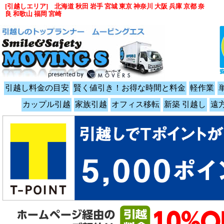
[引越しエリア] 北海道 秋田 岩手 宮城 東京 神奈川 大阪 兵庫 京都 奈
良 和歌山 福岡 宮崎
引越し料金の目安
賢く値引き！お得な時間と料金
軽作業
カップル引越
家族引越
オフィス移転
新築 引越し
遠