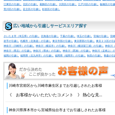
江東区の引越し
北区の引越し
葛飾区の引越し
大田区の引越し
江戸川区の引越し
板橋区の引
荒川区の引越し
足立区の引越し
杉並区の引越し
広い地域から引越しサービスエリア探す
さいたま市（埼玉県）の引越し
北海道の引越し
千葉の引越し
埼玉の引越し
宮城の引越し
宮
岩手の引越し
札幌市（北海道）の引越し
東京市部の引越し
東京郡部の引越し
東京２３区の引
神奈川（川崎市）の引越し
神奈川（横浜市）の引越し
神奈川（横須賀三浦）の引越し
神奈川
神奈川（県北）の引越し
神奈川（県央）の引越し
神奈川（西湘）の引越し
神奈川（足柄上）
福岡の引越し
福岡県（北九州市）の引越し
福岡県（福岡市）の引越し
秋田の引越し
青森の引