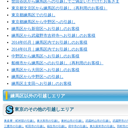
世田谷区から練馬区への引越しでご満足いただけたお客さま
東京都文京区から練馬区の引越し（再利用のお客様）
東京都練馬区での引越し
東京都練馬区から中野区への引越し
練馬区から新宿区へお引越しのお客様
練馬区から武蔵野市吉祥寺へお引越しのお客様
2014年05月｜練馬区内でお引越しのお客様
2014年01月｜練馬区内でお引越しのお客様
中野区から練馬区へお引越しのお客様
船橋市から練馬区へのお引越し（再利用のお客様）
練馬区から大田区へお引越しのお客様
練馬区から中野区への引越し
練馬区土支田へお引越しのお客様
練馬区以外の引越しエリア
東京のその他の引越しエリア
奥多摩・町村部の引越し
東大和市の引越し
東村山市の引越し
武蔵村山市の引越し
武蔵野市の
三鷹市の引越し
町田市の引越し
福生市の引越し
府中市の引越し
東久留米市の引越し
羽村市