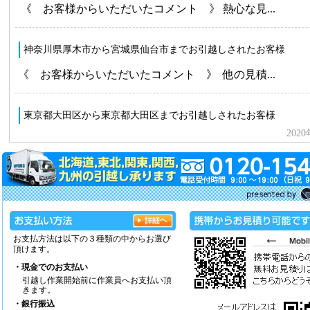
お支払方法は以下の３種類の中からお選び
頂けます。
・現金でのお支払い
引越し作業開始前に作業員へお支払い頂
きます。
・銀行振込