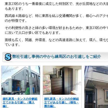
東京23区のうち一番最後に成立した特別区で、光が丘団地などの大
もあります。
西武線４路線など、特に東西を結ぶ交通機関が多く、都心へのアク
のが特徴です。
その利便性の良さと緑の多い環境が好まれるためか、東京23区の中
に次いで人口が多い区でもあります。
面積も広く、関越、外環道、などの高速道路に加えて、環八、環七
ています。
弊社引越し事例の中から練馬区のお引越しをご紹介
婚礼家具・タンスの分解組
婚礼家具・タンスの分解組
立てがある引越し（搬入
立てがある引越し（梱包・
編）
搬出編）