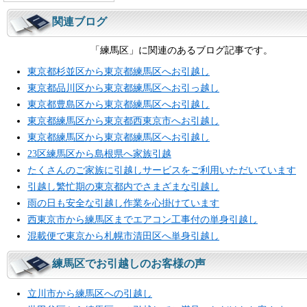
関連ブログ
「練馬区」に関連のあるブログ記事です。
東京都杉並区から東京都練馬区へお引越し
東京都品川区から東京都練馬区へお引っ越し
東京都豊島区から東京都練馬区へお引越し
東京都練馬区から東京都西東京市へお引越し
東京都練馬区から東京都練馬区へお引越し
23区練馬区から島根県へ家族引越
たくさんのご家族に引越しサービスをご利用いただいています
引越し繁忙期の東京都内でさまざまな引越し
雨の日も安全な引越し作業を心掛けています
西東京市から練馬区までエアコン工事付の単身引越し
混載便で東京から札幌市清田区へ単身引越し
練馬区でお引越しのお客様の声
立川市から練馬区への引越し