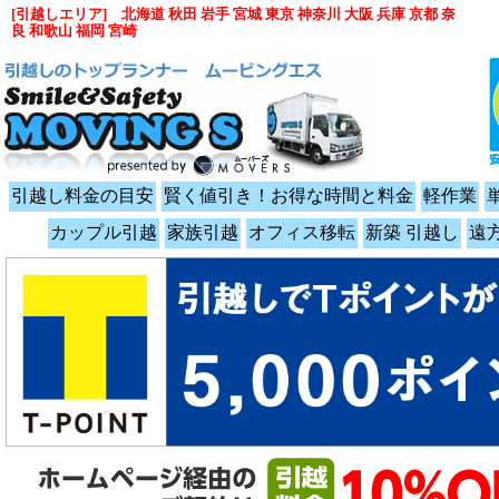
[引越しエリア] 北海道 秋田 岩手 宮城 東京 神奈川 大阪 兵庫 京都 奈
良 和歌山 福岡 宮崎
引越し料金の目安
賢く値引き！お得な時間と料金
軽作業
カップル引越
家族引越
オフィス移転
新築 引越し
遠