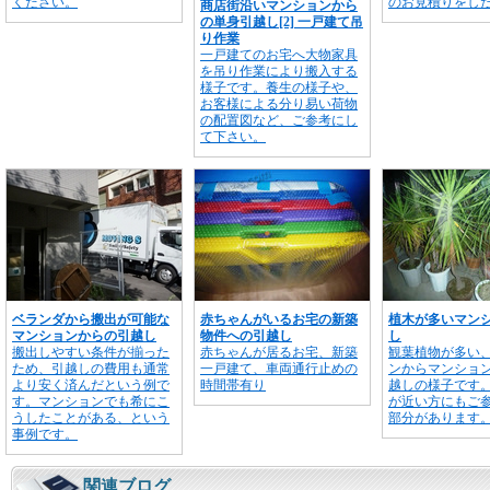
ください。
のお見積りをし
商店街沿いマンションから
の単身引越し[2] 一戸建て吊
り作業
一戸建てのお宅へ大物家具
を吊り作業により搬入する
様子です。養生の様子や、
お客様による分り易い荷物
の配置図など、ご参考にし
て下さい。
ベランダから搬出が可能な
赤ちゃんがいるお宅の新築
植木が多いマン
マンションからの引越し
物件への引越し
し
搬出しやすい条件が揃った
赤ちゃんが居るお宅、新築
観葉植物が多い
ため、引越しの費用も通常
一戸建て、車両通行止めの
ンからマンショ
より安く済んだという例で
時間帯有り
越しの様子です
す。マンションでも希にこ
が近い方にもご
うしたことがある、という
部分があります
事例です。
関連ブログ