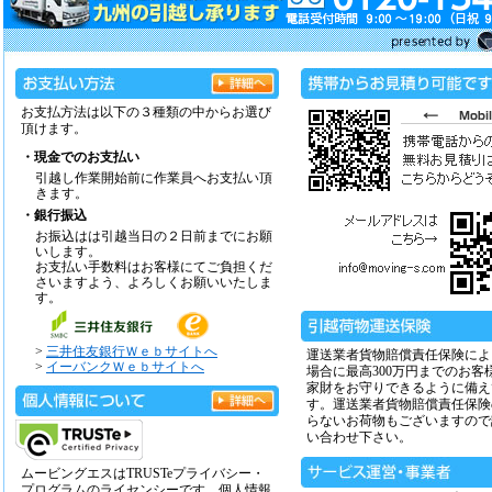
お支払方法は以下の３種類の中からお選び
頂けます。
・現金でのお支払い
引越し作業開始前に作業員へお支払い頂
きます。
・銀行振込
お振込はは引越当日の２日前までにお願
いします。
お支払い手数料はお客様にてご負担くだ
さいますよう、よろしくお願いいたしま
す。
>
三井住友銀行Ｗｅｂサイトへ
運送業者貨物賠償責任保険によ
>
イーバンクＷｅｂサイトへ
場合に最高300万円までのお客
家財をお守りできるように備え
す。運送業者貨物賠償責任保険
らないお荷物もございますので
い合わせ下さい。
ムービングエスはTRUSTeプライバシー・
プログラムのライセンシーです。個人情報