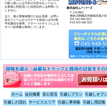
の取り扱いには万全の注意を払っており、
お客様に同意頂いた目的以外には利用いた
株式会社ムーバーズ
しません。
〒224-0062
神奈川県横浜市都筑区葛が谷14
また、個人情報保護のためお見積・お問い
TEL 045-948-5021
合せフォームからのデータ送信にはSSL暗
FAX 045-948-5022
号化通信を採用、グローバルサインによる
サーバ証明書も取得しています。
ホーム
会社概要
安心宣言
引越しプラン
引越しオプ
引越しの流れ
サービスエリア
引越し事例集
引越し用語集