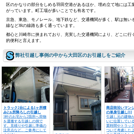
区のかなりの部分をしめる羽田空港があるほか、埋め立て地には工
がっています。町工場が多いことでも有名です。
京急、東急、モノレール、地下鉄など、交通機関が多く、駅は無い
線などJRの線路も多く通っています。
都心と川崎市に挟まれており、充実した交通機関により、どこに行
的便利と言えます。
弊社引越し事例の中から大田区のお引越しをご紹介
トラック2台による1ヶ所積
商店街沿いマン
み2ヵ所降ろしの引越し
の単身引越し[1]
1軒のお宅から2箇所へ荷物
引越し元の建物
を運搬する引越しの例で
いに位置してい
す。見積りや引越し準備の
業時間やトラッ
注意点など、ご参考にして
ついて考慮した