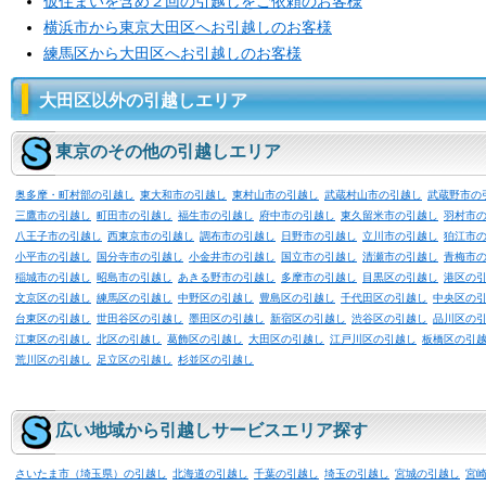
仮住まいを含め２回の引越しをご依頼のお客様
横浜市から東京大田区へお引越しのお客様
練馬区から大田区へお引越しのお客様
大田区以外の引越しエリア
東京のその他の引越しエリア
奥多摩・町村部の引越し
東大和市の引越し
東村山市の引越し
武蔵村山市の引越し
武蔵野市の
三鷹市の引越し
町田市の引越し
福生市の引越し
府中市の引越し
東久留米市の引越し
羽村市
八王子市の引越し
西東京市の引越し
調布市の引越し
日野市の引越し
立川市の引越し
狛江市
小平市の引越し
国分寺市の引越し
小金井市の引越し
国立市の引越し
清瀬市の引越し
青梅市
稲城市の引越し
昭島市の引越し
あきる野市の引越し
多摩市の引越し
目黒区の引越し
港区の
文京区の引越し
練馬区の引越し
中野区の引越し
豊島区の引越し
千代田区の引越し
中央区の
台東区の引越し
世田谷区の引越し
墨田区の引越し
新宿区の引越し
渋谷区の引越し
品川区の
江東区の引越し
北区の引越し
葛飾区の引越し
大田区の引越し
江戸川区の引越し
板橋区の引
荒川区の引越し
足立区の引越し
杉並区の引越し
広い地域から引越しサービスエリア探す
さいたま市（埼玉県）の引越し
北海道の引越し
千葉の引越し
埼玉の引越し
宮城の引越し
宮